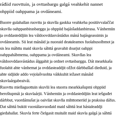
ráđiid ruovttuin, ja ovttasbargu galgá veahkehit nannet
ohppiid oahppama ja ovdáneami.
Buorre gulahallan ruovttu ja skuvlla gaskka veahkeha positiivvalaččat
skuvlla oahppanbirasbarggu ja ohppiid bajásšaddanbirrasa. Vánhemiin
ja ovddasteddjiin lea váldoovddasvástádus máná bajásgeassimis ja
ovdáneamis. Sii leat mánáid ja nuoraid deaŧaleamos fuolahusolbmot ja
sis lea máhttu maid skuvla sáhttá geavahit doarjut oahppi
oahppahábmema, oahppama ja ovdáneami. Skuvllas lea
váldoovddasvástádus álggahit ja ordnet ovttasbarggu. Dát mearkkaša
3.
Skuvlla praksisa prinsihpat
fuolahit ahte vánhemat ja ovddasteaddjit ožžot dárbbašlaš dieđuid, ja
3.1
Fátmmasteaddji oahppanbiras
ahte sidjiide addo vejolašvuohta váikkuhit iežaset mánáid
skuvlaárgabeaivái.
3.2
Oahpaheapmi ja heivehuvvon oahpahus
Ruovttu miellaguottuin skuvlii lea stuorra mearkkašupmi ohppiid
3.3
Ovttasbargu ruovttu ja skuvlla gaskka
beroštupmái ja skuvlaárjii. Vánhemiin ja ovddasteddjiin leat iešguđet
dárbbut, vuordámušat ja oaivilat skuvlla mihttomeriid ja praksisa dáfus.
3.4
Oahpahus oahppofitnodagas ja bargoeallimis
Dat sáhttá buktit vuostálasvuođaid maid sáhttá leat hástaleaddji
3.5
Profešuvdnasearvevuohta ja skuvlaovdáneapmi
gieđahallat. Skuvla ferte čielgasit muitalit maid skuvla galgá ja sáhttá