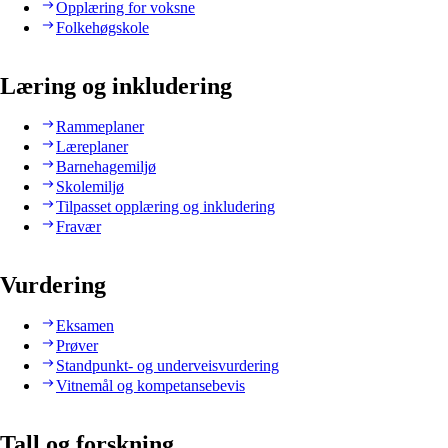
Opplæring for voksne
Folkehøgskole
Læring og inkludering
Rammeplaner
Læreplaner
Barnehagemiljø
Skolemiljø
Tilpasset opplæring og inkludering
Fravær
Vurdering
Eksamen
Prøver
Standpunkt- og underveisvurdering
Vitnemål og kompetansebevis
Tall og forskning