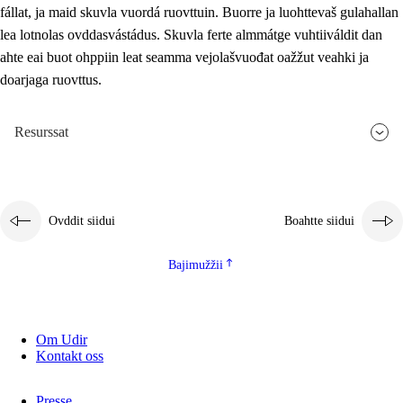
fállat, ja maid skuvla vuordá ruovttuin. Buorre ja luohttevaš gulahallan
lea lotnolas ovddasvástádus. Skuvla ferte almmátge vuhtiiváldit dan
ahte eai buot ohppiin leat seamma vejolašvuođat oažžut veahki ja
doarjaga ruovttus.
Resurssat
Ovddit siidui
Boahtte siidui
Bajimužžii
Om Udir
Kontakt oss
Presse