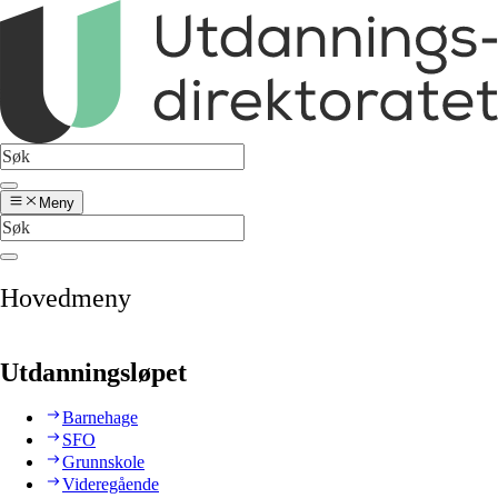
Meny
Hovedmeny
Utdanningsløpet
Barnehage
SFO
Grunnskole
Videregående