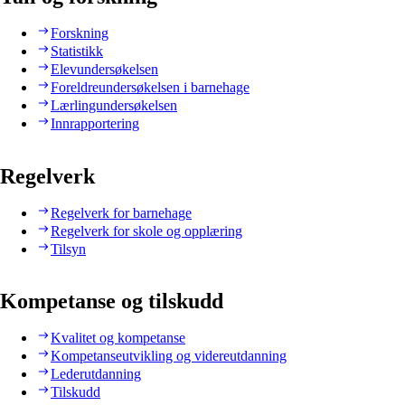
Forskning
Statistikk
Elevundersøkelsen
Foreldreundersøkelsen i barnehage
Lærlingundersøkelsen
Innrapportering
Regelverk
Regelverk for barnehage
Regelverk for skole og opplæring
Tilsyn
Kompetanse og tilskudd
Kvalitet og kompetanse
Kompetanseutvikling og videreutdanning
Lederutdanning
Tilskudd