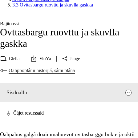
3.3 Ovttasbargu ruovttu ja skuvlla gaskka
Bajitoassi
Ovttasbargu ruovttu ja skuvlla
gaskka
Giella
Viečča
Juoge
Oahppoplánii historjjá, sámi plána
Sisdoallu
Čájet resurssaid
Oahpahus galgá doaimmahuvvot ovttasbarggu bokte ja oktii