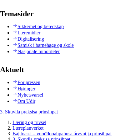
Temasider
Sikkerhet og beredskap
Læremidler
Digitalisering
Samisk i barnehage og skole
Nasjonale minoriteter
Aktuelt
For pressen
Høringer
Nyhetsvarsel
Om Udir
3. Skuvlla praksisa prinsihpat
Læring og trivsel
Læreplanverket
Bajitoassi – vuođđooahpahusa árvvut ja prinsihpat
3. Skuvlla praksisa prinsihpat