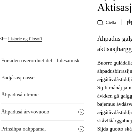
Aktisasj
Giella
Åhpadus galgg
historie og filosofi
aktisasjbarg
Forsiden overordnet del - lulesamisk
Buorre guládalla
åhpadusbirrasijn
Badjásasj oasse
æjgátåvdåstiddj
Sij li mánáj ja 
Åhpadusá ulmme
ávkken gå galgg
bajemus åvdåsvás
Åhpadusá árvvovuodo
æjgátåvdåstiddje
skåvllåárggabie
Prinsihpa oahppama,
Sijda guotto skå