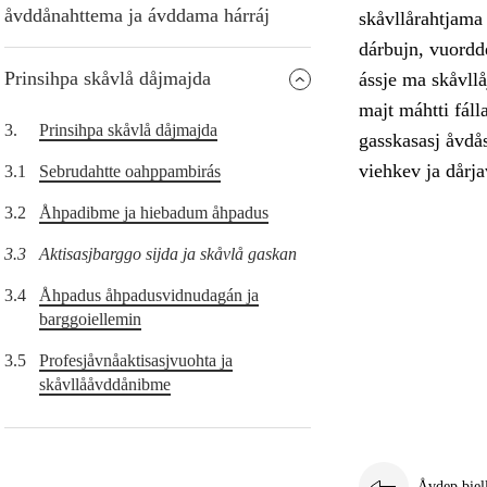
åvddånahttema ja ávddama hárráj
skåvllårahtjama 
dárbujn, vuordde
Prinsihpa skåvlå dåjmajda
ássje ma skåvllåj
majt máhtti fáll
3.
Prinsihpa skåvlå dåjmajda
gasskasasj åvdå
viehkev ja dårjav
3.1
Sebrudahtte oahppambirás
3.2
Åhpadibme ja hiebadum åhpadus
3.3
Aktisasjbarggo sijda ja skåvlå gaskan
3.4
Åhpadus åhpadusvidnudagán ja
barggoiellemin
3.5
Profesjåvnåaktisasjvuohta ja
skåvllååvddånibme
Åvdep biel