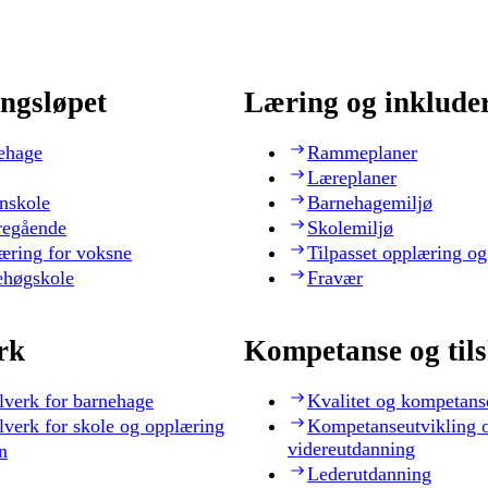
ngsløpet
Læring og inklude
ehage
Rammeplaner
Læreplaner
nskole
Barnehagemiljø
regående
Skolemiljø
æring for voksne
Tilpasset opplæring og
ehøgskole
Fravær
rk
Kompetanse og til
lverk for barnehage
Kvalitet og kompetans
lverk for skole og opplæring
Kompetanseutvikling 
videreutdanning
n
Lederutdanning