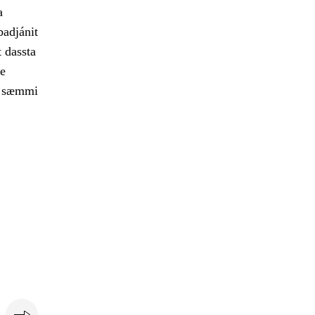
a
badjánit
t dassta
le
 e sæmmi
e