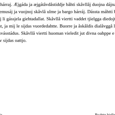
hárraj. Æjgáda ja æjgátåvdåstiddje båhti skåvllåj duojna dájn
musáj ja vuojnoj skåvlå ulme ja bargo hárráj. Dássta máhtti 
 li gássjela giehtadallat. Skåvllå viertti vaddet tjielgga diedoj
at, ja mij le sijdas vuordedahtte. Buorre ja åskåldis dialåvggå 
svásstádus. Skåvllå viertti huoman vieledit jut divna oahppe
 sijdas oattjo.
le
Boahtte biell