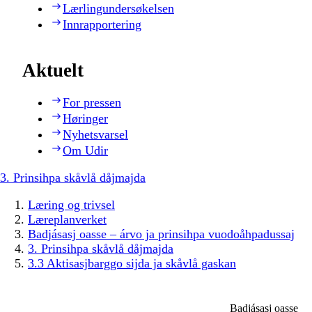
Lærlingundersøkelsen
Innrapportering
Aktuelt
For pressen
Høringer
Nyhetsvarsel
Om Udir
3. Prinsihpa skåvlå dåjmajda
Læring og trivsel
Læreplanverket
Badjásasj oasse – árvo ja prinsihpa vuodoåhpadussaj
3. Prinsihpa skåvlå dåjmajda
3.3 Aktisasjbarggo sijda ja skåvlå gaskan
Badjásasj oasse