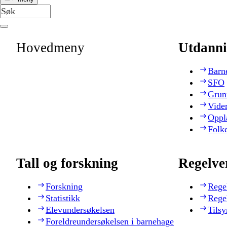
Hovedmeny
Utdanni
Barn
SFO
Grun
Vide
Oppl
Folk
Tall og forskning
Regelve
Forskning
Rege
Statistikk
Rege
Elevundersøkelsen
Tilsy
Foreldreundersøkelsen i barnehage