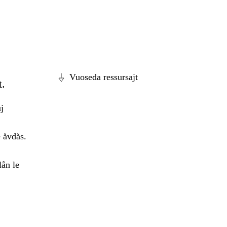
Vuoseda ressursajt
t.
j
 åvdås.
ån le