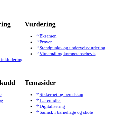
ring
Vurdering
Eksamen
Prøver
Standpunkt- og underveisvurdering
Vitnemål og kompetansebevis
 inkludering
skudd
Temasider
e
Sikkerhet og beredskap
og
Læremidler
Digitalisering
Samisk i barnehage og skole