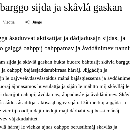
barggo sijda ja skåvlå gaskan
Viedtja
Juoge
á ásaduvvat aktisattjat ja dádjadusájn sijdas, ja
go galggá oahppij oahppamav ja åvddånimev nanni
m sijda ja skåvlå gaskan buktá buorre båhtusijt skåvlå barggu
 ja oahppij bajássjaddambirrasa hárráj. Æjgádijn ja
ijn le oajvveåvdåsvásstádus máná bajásgiessema ja åvddånime
nuoraj ájnnasamos huvsulattja ja siján le máhtto mij skåvllåj le
i doarjjot oahppij ávddamav, åhpadusáv ja åvddånimev. Skåvl
stádus ásadittjat aktisasjbagov siján. Dát merkaj æjgáda ja
 vierttiji oadtju dajt diedojt majt dárbahi vaj bessi mánáj
jvev vájkkudahttet.
vlå hárráj le viehka ájnas oahppe berustibmáj skåvlås ja