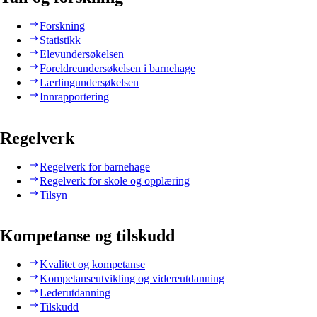
Forskning
Statistikk
Elevundersøkelsen
Foreldreundersøkelsen i barnehage
Lærlingundersøkelsen
Innrapportering
Regelverk
Regelverk for barnehage
Regelverk for skole og opplæring
Tilsyn
Kompetanse og tilskudd
Kvalitet og kompetanse
Kompetanseutvikling og videreutdanning
Lederutdanning
Tilskudd