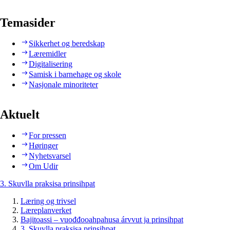
Temasider
Sikkerhet og beredskap
Læremidler
Digitalisering
Samisk i barnehage og skole
Nasjonale minoriteter
Aktuelt
For pressen
Høringer
Nyhetsvarsel
Om Udir
3. Skuvlla praksisa prinsihpat
Læring og trivsel
Læreplanverket
Bajitoassi – vuođđooahpahusa árvvut ja prinsihpat
3. Skuvlla praksisa prinsihpat