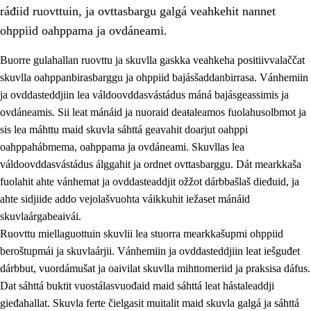
ráđiid ruovttuin, ja ovttasbargu galgá veahkehit nannet
ohppiid oahppama ja ovdáneami.
Buorre gulahallan ruovttu ja skuvlla gaskka veahkeha positiivvalaččat
skuvlla oahppanbirasbarggu ja ohppiid bajásšaddanbirrasa. Vánhemiin
ja ovddasteddjiin lea váldoovddasvástádus máná bajásgeassimis ja
ovdáneamis. Sii leat mánáid ja nuoraid deaŧaleamos fuolahusolbmot ja
sis lea máhttu maid skuvla sáhttá geavahit doarjut oahppi
oahppahábmema, oahppama ja ovdáneami. Skuvllas lea
váldoovddasvástádus álggahit ja ordnet ovttasbarggu. Dát mearkkaša
3.
Skuvlla praksisa prinsihpat
fuolahit ahte vánhemat ja ovddasteaddjit ožžot dárbbašlaš dieđuid, ja
3.1
Fátmmasteaddji oahppanbiras
ahte sidjiide addo vejolašvuohta váikkuhit iežaset mánáid
skuvlaárgabeaivái.
3.2
Oahpaheapmi ja heivehuvvon oahpahus
Ruovttu miellaguottuin skuvlii lea stuorra mearkkašupmi ohppiid
3.3
Ovttasbargu ruovttu ja skuvlla gaskka
beroštupmái ja skuvlaárjii. Vánhemiin ja ovddasteddjiin leat iešguđet
dárbbut, vuordámušat ja oaivilat skuvlla mihttomeriid ja praksisa dáfus.
3.4
Oahpahus oahppofitnodagas ja bargoeallimis
Dat sáhttá buktit vuostálasvuođaid maid sáhttá leat hástaleaddji
3.5
Profešuvdnasearvevuohta ja skuvlaovdáneapmi
gieđahallat. Skuvla ferte čielgasit muitalit maid skuvla galgá ja sáhttá