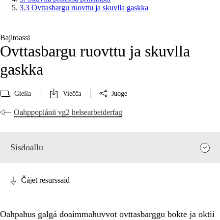
3.3 Ovttasbargu ruovttu ja skuvlla gaskka
Bajitoassi
Ovttasbargu ruovttu ja skuvlla
gaskka
Giella
Viečča
Juoge
Oahppoplánii vg2 helsearbeiderfag
Sisdoallu
Čájet resurssaid
Oahpahus galgá doaimmahuvvot ovttasbarggu bokte ja oktii