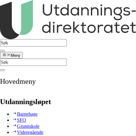
Meny
Hovedmeny
Utdanningsløpet
Barnehage
SFO
Grunnskole
Videregående