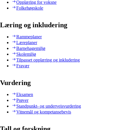
Opplæring for voksne
Folkehøgskole
Læring og inkludering
Rammeplaner
Læreplaner
Barnehagemiljø
Skolemiljø
Tilpasset opplæring og inkludering
Fravær
Vurdering
Eksamen
Prøver
Standpunkt- og underveisvurdering
Vitnemål og kompetansebevis
Tall og forskning