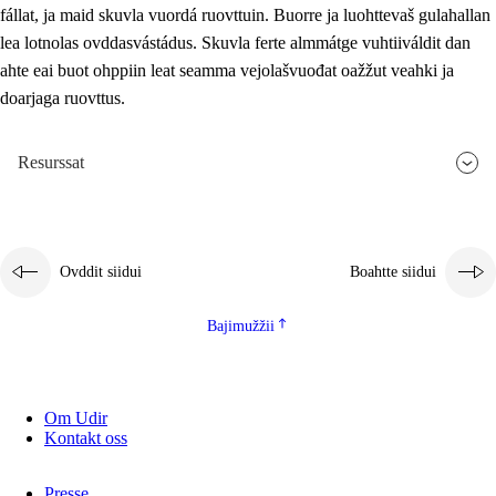
fállat, ja maid skuvla vuordá ruovttuin. Buorre ja luohttevaš gulahallan
lea lotnolas ovddasvástádus. Skuvla ferte almmátge vuhtiiváldit dan
ahte eai buot ohppiin leat seamma vejolašvuođat oažžut veahki ja
doarjaga ruovttus.
Resurssat
Ovddit siidui
Boahtte siidui
Bajimužžii
Om Udir
Kontakt oss
Presse