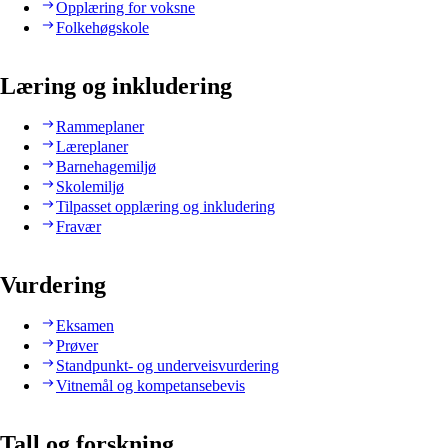
Opplæring for voksne
Folkehøgskole
Læring og inkludering
Rammeplaner
Læreplaner
Barnehagemiljø
Skolemiljø
Tilpasset opplæring og inkludering
Fravær
Vurdering
Eksamen
Prøver
Standpunkt- og underveisvurdering
Vitnemål og kompetansebevis
Tall og forskning