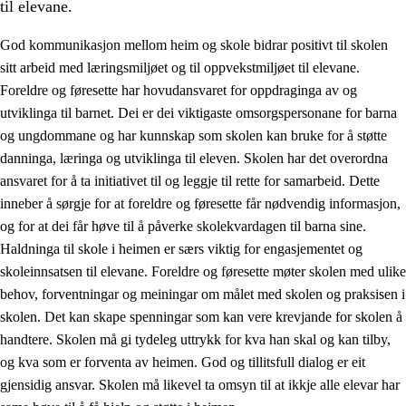
til elevane.
God kommunikasjon mellom heim og skole bidrar positivt til skolen
sitt arbeid med læringsmiljøet og til oppvekstmiljøet til elevane.
Foreldre og føresette har hovudansvaret for oppdraginga av og
utviklinga til barnet. Dei er dei viktigaste omsorgspersonane for barna
og ungdommane og har kunnskap som skolen kan bruke for å støtte
danninga, læringa og utviklinga til eleven. Skolen har det overordna
ansvaret for å ta initiativet til og leggje til rette for samarbeid. Dette
3.
Prinsipp for praksisen i skolen
inneber å sørgje for at foreldre og føresette får nødvendig informasjon,
3.1
Eit inkluderande læringsmiljø
og for at dei får høve til å påverke skolekvardagen til barna sine.
Haldninga til skole i heimen er særs viktig for engasjementet og
3.2
Undervisning og tilpassa opplæring
skoleinnsatsen til elevane. Foreldre og føresette møter skolen med ulike
3.3
Samarbeid mellom heim og skole
behov, forventningar og meiningar om målet med skolen og praksisen i
skolen. Det kan skape spenningar som kan vere krevjande for skolen å
3.4
Opplæring i lærebedrift og arbeidsliv
handtere. Skolen må gi tydeleg uttrykk for kva han skal og kan tilby,
3.5
Profesjonsfellesskap og skoleutvikling
og kva som er forventa av heimen. God og tillitsfull dialog er eit
gjensidig ansvar. Skolen må likevel ta omsyn til at ikkje alle elevar har