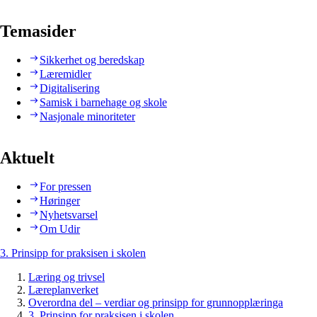
Temasider
Sikkerhet og beredskap
Læremidler
Digitalisering
Samisk i barnehage og skole
Nasjonale minoriteter
Aktuelt
For pressen
Høringer
Nyhetsvarsel
Om Udir
3. Prinsipp for praksisen i skolen
Læring og trivsel
Læreplanverket
Overordna del – verdiar og prinsipp for grunnopplæringa
3. Prinsipp for praksisen i skolen