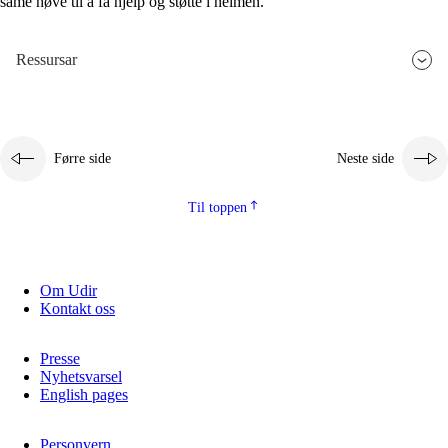
same høve til å få hjelp og støtte i heimen.
Ressursar
Førre side
Neste side
Til toppen
Om Udir
Kontakt oss
Presse
Nyhetsvarsel
English pages
Personvern