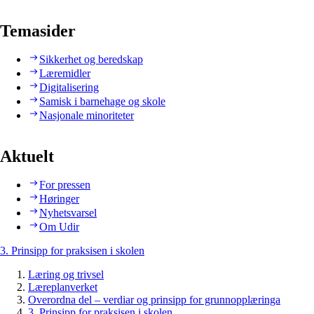
Temasider
Sikkerhet og beredskap
Læremidler
Digitalisering
Samisk i barnehage og skole
Nasjonale minoriteter
Aktuelt
For pressen
Høringer
Nyhetsvarsel
Om Udir
3. Prinsipp for praksisen i skolen
Læring og trivsel
Læreplanverket
Overordna del – verdiar og prinsipp for grunnopplæringa
3. Prinsipp for praksisen i skolen