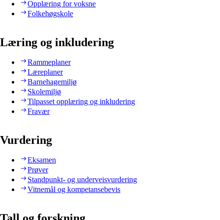
Opplæring for voksne
Folkehøgskole
Læring og inkludering
Rammeplaner
Læreplaner
Barnehagemiljø
Skolemiljø
Tilpasset opplæring og inkludering
Fravær
Vurdering
Eksamen
Prøver
Standpunkt- og underveisvurdering
Vitnemål og kompetansebevis
Tall og forskning