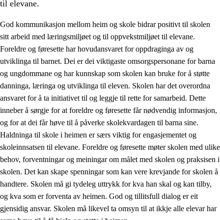
til elevane.
God kommunikasjon mellom heim og skole bidrar positivt til skolen
sitt arbeid med læringsmiljøet og til oppvekstmiljøet til elevane.
Foreldre og føresette har hovudansvaret for oppdraginga av og
utviklinga til barnet. Dei er dei viktigaste omsorgspersonane for barna
og ungdommane og har kunnskap som skolen kan bruke for å støtte
danninga, læringa og utviklinga til eleven. Skolen har det overordna
ansvaret for å ta initiativet til og leggje til rette for samarbeid. Dette
3.
Prinsipp for praksisen i skolen
inneber å sørgje for at foreldre og føresette får nødvendig informasjon,
3.1
Eit inkluderande læringsmiljø
og for at dei får høve til å påverke skolekvardagen til barna sine.
Haldninga til skole i heimen er særs viktig for engasjementet og
3.2
Undervisning og tilpassa opplæring
skoleinnsatsen til elevane. Foreldre og føresette møter skolen med ulike
3.3
Samarbeid mellom heim og skole
behov, forventningar og meiningar om målet med skolen og praksisen i
skolen. Det kan skape spenningar som kan vere krevjande for skolen å
3.4
Opplæring i lærebedrift og arbeidsliv
handtere. Skolen må gi tydeleg uttrykk for kva han skal og kan tilby,
3.5
Profesjonsfellesskap og skoleutvikling
og kva som er forventa av heimen. God og tillitsfull dialog er eit
gjensidig ansvar. Skolen må likevel ta omsyn til at ikkje alle elevar har