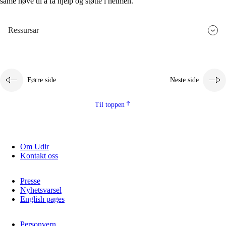
same høve til å få hjelp og støtte i heimen.
Ressursar
Førre side
Neste side
Til toppen
Om Udir
Kontakt oss
Presse
Nyhetsvarsel
English pages
Personvern