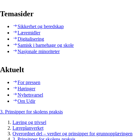
Temasider
Sikkerhet og beredskap
Læremidler
Digitalisering
Samisk i barnehage og skole
Nasjonale minoriteter
Aktuelt
For pressen
Høringer
Nyhetsvarsel
Om Udir
3. Prinsipper for skolens praksis
Læring og trivsel
Læreplanverket
Overordnet del – verdier og prinsipper for grunnopplæringen
3. Prinsipper for skolens praksis