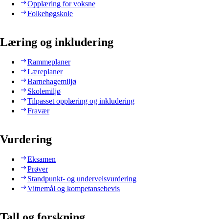
Opplæring for voksne
Folkehøgskole
Læring og inkludering
Rammeplaner
Læreplaner
Barnehagemiljø
Skolemiljø
Tilpasset opplæring og inkludering
Fravær
Vurdering
Eksamen
Prøver
Standpunkt- og underveisvurdering
Vitnemål og kompetansebevis
Tall og forskning