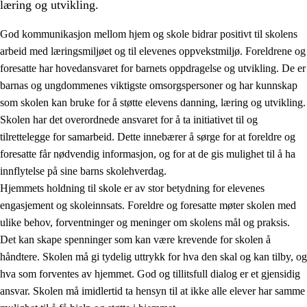
læring og utvikling.
God kommunikasjon mellom hjem og skole bidrar positivt til skolens
arbeid med læringsmiljøet og til elevenes oppvekstmiljø. Foreldrene og
foresatte har hovedansvaret for barnets oppdragelse og utvikling. De er
barnas og ungdommenes viktigste omsorgspersoner og har kunnskap
som skolen kan bruke for å støtte elevens danning, læring og utvikling.
Skolen har det overordnede ansvaret for å ta initiativet til og
tilrettelegge for samarbeid. Dette innebærer å sørge for at foreldre og
3.
Prinsipper for skolens praksis
foresatte får nødvendig informasjon, og for at de gis mulighet til å ha
3.1
Et inkluderende læringsmiljø
innflytelse på sine barns skolehverdag.
Hjemmets holdning til skole er av stor betydning for elevenes
3.2
Undervisning og tilpasset opplæring
engasjement og skoleinnsats. Foreldre og foresatte møter skolen med
3.3
Samarbeid mellom hjem og skole
ulike behov, forventninger og meninger om skolens mål og praksis.
Det kan skape spenninger som kan være krevende for skolen å
3.4
Opplæring i lærebedrift og arbeidsliv
håndtere. Skolen må gi tydelig uttrykk for hva den skal og kan tilby, og
3.5
Profesjonsfellesskap og skoleutvikling
hva som forventes av hjemmet. God og tillitsfull dialog er et gjensidig
ansvar. Skolen må imidlertid ta hensyn til at ikke alle elever har samme