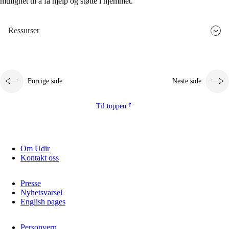
mulighet til å få hjelp og støtte i hjemmet.
Ressurser
Forrige side
Neste side
Til toppen
Om Udir
Kontakt oss
Presse
Nyhetsvarsel
English pages
Personvern