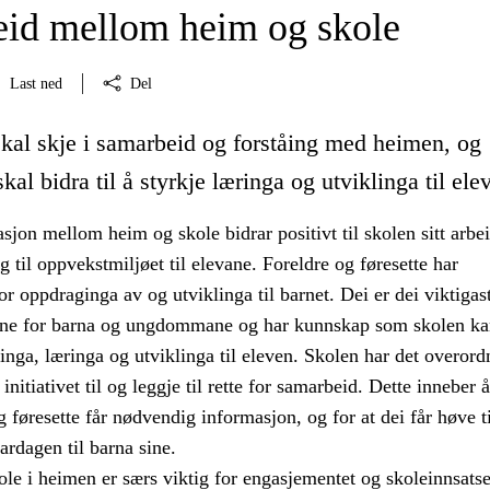
id mellom heim og skole
Last ned
Del
kal skje i samarbeid og forståing med heimen, og
kal bidra til å styrkje læringa og utviklinga til ele
on mellom heim og skole bidrar positivt til skolen sitt arbe
g til oppvekstmiljøet til elevane. Foreldre og føresette har
r oppdraginga av og utviklinga til barnet. Dei er dei viktigas
ne for barna og ungdommane og har kunnskap som skolen ka
ninga, læringa og utviklinga til eleven. Skolen har det overord
 initiativet til og leggje til rette for samarbeid. Dette inneber 
og føresette får nødvendig informasjon, og for at dei får høve ti
rdagen til barna sine.
ole i heimen er særs viktig for engasjementet og skoleinnsatse