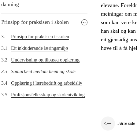
danning
elevane. Foreld
meiningar om må
Prinsipp for praksisen i skolen
som kan vere kr
han skal og kan 
3.
Prinsipp for praksisen i skolen
eit gjensidig an
høve til å få hje
3.1
Eit inkluderande læringsmiljø
3.2
Undervisning og tilpassa opplæring
3.3
Samarbeid mellom heim og skole
3.4
Opplæring i lærebedrift og arbeidsliv
3.5
Profesjonsfellesskap og skoleutvikling
Førre side