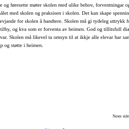
re og føresette møter skolen med ulike behov, forventningar o
let med skolen og praksisen i skolen. Det kan skape spennin
evjande for skolen å handtere. Skolen må gi tydeleg uttrykk f
tilby, og kva som er forventa av heimen. God og tillitsfull dia
svar. Skolen må likevel ta omsyn til at ikkje alle elevar har s
lp og støtte i heimen.
Neste sid