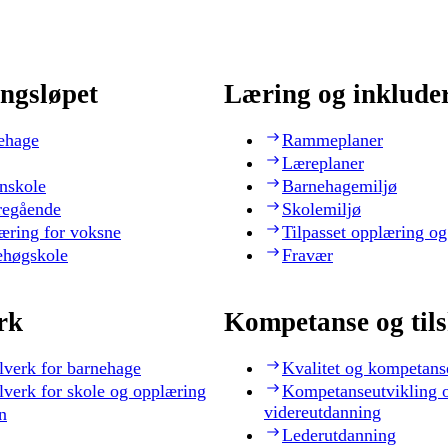
ngsløpet
Læring og inklude
ehage
Rammeplaner
Læreplaner
nskole
Barnehagemiljø
regående
Skolemiljø
æring for voksne
Tilpasset opplæring og
ehøgskole
Fravær
rk
Kompetanse og til
lverk for barnehage
Kvalitet og kompetans
lverk for skole og opplæring
Kompetanseutvikling 
videreutdanning
n
Lederutdanning