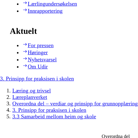
Lærlingundersøkelsen
Innrapportering
Aktuelt
For pressen
Høringer
Nyhetsvarsel
Om Udir
3. Prinsipp for praksisen i skolen
Læring og trivsel
Læreplanverket
Overordna del – verdiar og prinsipp for grunnopplæring
3. Prinsipp for praksisen i skolen
3.3 Samarbeid mellom heim og skole
Overordna del