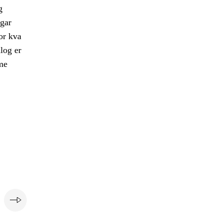
g
gar
or kva
log er
ame
e