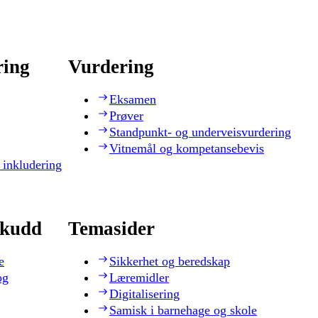
ring
Vurdering
Eksamen
Prøver
Standpunkt- og underveisvurdering
Vitnemål og kompetansebevis
 inkludering
skudd
Temasider
e
Sikkerhet og beredskap
og
Læremidler
Digitalisering
Samisk i barnehage og skole