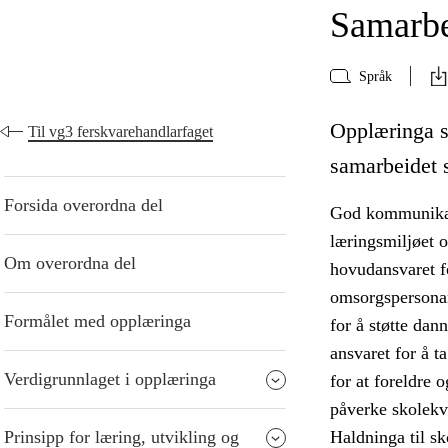
Samarbe
Språk
Opplæringa s
Til vg3 ferskvarehandlarfaget
samarbeidet s
Forsida overordna del
God kommunikasj
læringsmiljøet o
Om overordna del
hovudansvaret fo
omsorgspersona
Formålet med opplæringa
for å støtte dan
ansvaret for å ta
Verdigrunnlaget i opplæringa
for at foreldre 
påverke skolekva
Prinsipp for læring, utvikling og
Haldninga til sk