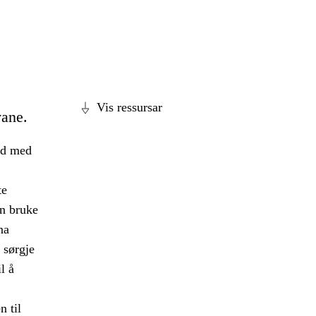
Vis ressursar
vane.
id med
te
n bruke
na
å sørgje
l å
n til