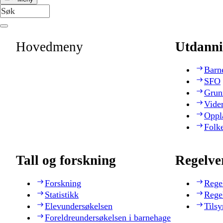
Hovedmeny
Utdanni
Barn
SFO
Grun
Vide
Oppl
Folk
Tall og forskning
Regelve
Forskning
Rege
Statistikk
Rege
Elevundersøkelsen
Tilsy
Foreldreundersøkelsen i barnehage