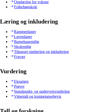
Opplæring for voksne
Folkehøgskole
Læring og inkludering
Rammeplaner
Læreplaner
Barnehagemiljø
Skolemiljø
Tilpasset opplæring og inkludering
Fravær
Vurdering
Eksamen
Prøver
Standpunkt- og underveisvurdering
Vitnemål og kompetansebevis
Tall og forskning