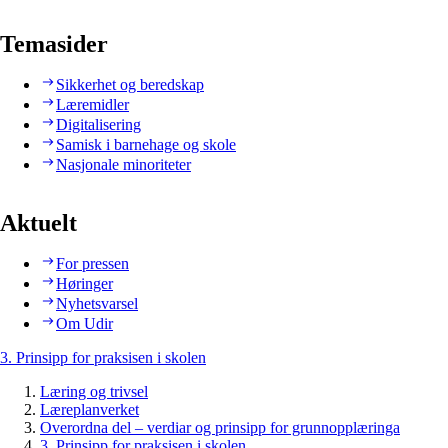
Temasider
Sikkerhet og beredskap
Læremidler
Digitalisering
Samisk i barnehage og skole
Nasjonale minoriteter
Aktuelt
For pressen
Høringer
Nyhetsvarsel
Om Udir
3. Prinsipp for praksisen i skolen
Læring og trivsel
Læreplanverket
Overordna del – verdiar og prinsipp for grunnopplæringa
3. Prinsipp for praksisen i skolen