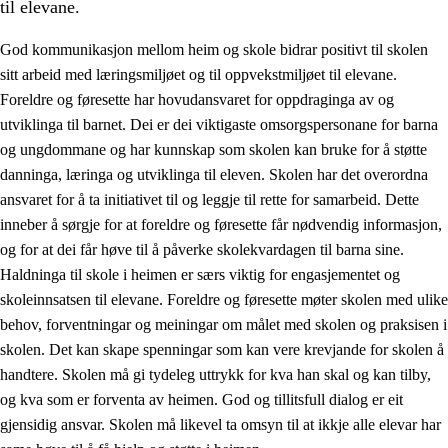
til elevane.
God kommunikasjon mellom heim og skole bidrar positivt til skolen
sitt arbeid med læringsmiljøet og til oppvekstmiljøet til elevane.
Foreldre og føresette har hovudansvaret for oppdraginga av og
utviklinga til barnet. Dei er dei viktigaste omsorgspersonane for barna
og ungdommane og har kunnskap som skolen kan bruke for å støtte
danninga, læringa og utviklinga til eleven. Skolen har det overordna
ansvaret for å ta initiativet til og leggje til rette for samarbeid. Dette
3.
Prinsipp for praksisen i skolen
inneber å sørgje for at foreldre og føresette får nødvendig informasjon,
3.1
Eit inkluderande læringsmiljø
og for at dei får høve til å påverke skolekvardagen til barna sine.
Haldninga til skole i heimen er særs viktig for engasjementet og
3.2
Undervisning og tilpassa opplæring
skoleinnsatsen til elevane. Foreldre og føresette møter skolen med ulike
3.3
Samarbeid mellom heim og skole
behov, forventningar og meiningar om målet med skolen og praksisen i
skolen. Det kan skape spenningar som kan vere krevjande for skolen å
3.4
Opplæring i lærebedrift og arbeidsliv
handtere. Skolen må gi tydeleg uttrykk for kva han skal og kan tilby,
3.5
Profesjonsfellesskap og skoleutvikling
og kva som er forventa av heimen. God og tillitsfull dialog er eit
gjensidig ansvar. Skolen må likevel ta omsyn til at ikkje alle elevar har