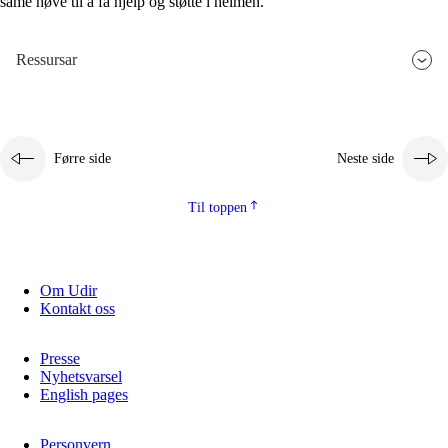
same høve til å få hjelp og støtte i heimen.
Ressursar
Førre side
Neste side
Til toppen
Om Udir
Kontakt oss
Presse
Nyhetsvarsel
English pages
Personvern