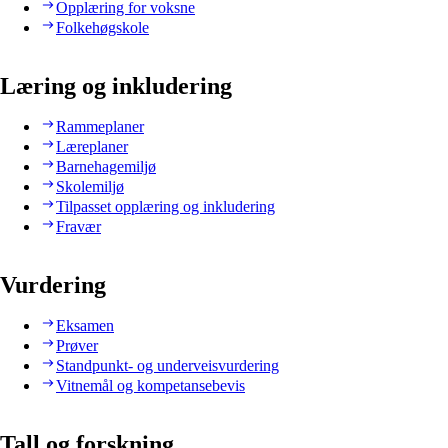
Opplæring for voksne
Folkehøgskole
Læring og inkludering
Rammeplaner
Læreplaner
Barnehagemiljø
Skolemiljø
Tilpasset opplæring og inkludering
Fravær
Vurdering
Eksamen
Prøver
Standpunkt- og underveisvurdering
Vitnemål og kompetansebevis
Tall og forskning