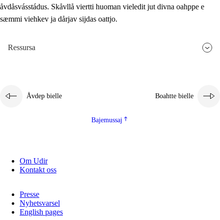
åvdåsvásstádus. Skåvllå viertti huoman vieledit jut divna oahppe e
sæmmi viehkev ja dårjav sijdas oattjo.
Ressursa
Åvdep bielle
Boahtte bielle
Bajemussaj
Om Udir
Kontakt oss
Presse
Nyhetsvarsel
English pages