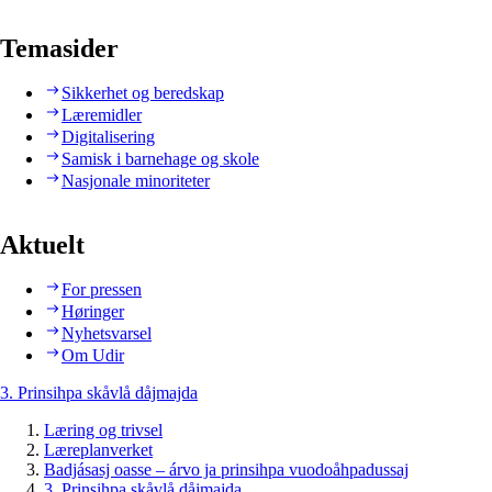
Temasider
Sikkerhet og beredskap
Læremidler
Digitalisering
Samisk i barnehage og skole
Nasjonale minoriteter
Aktuelt
For pressen
Høringer
Nyhetsvarsel
Om Udir
3. Prinsihpa skåvlå dåjmajda
Læring og trivsel
Læreplanverket
Badjásasj oasse – árvo ja prinsihpa vuodoåhpadussaj
3. Prinsihpa skåvlå dåjmajda