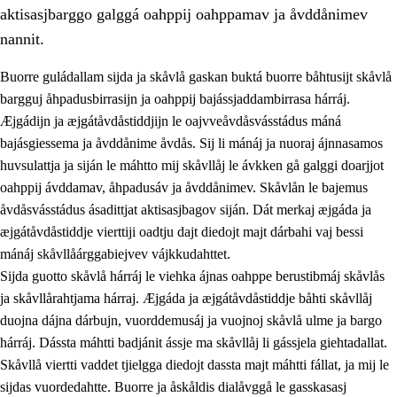
aktisasjbarggo galggá oahppij oahppamav ja åvddånimev
nannit.
Buorre guládallam sijda ja skåvlå gaskan buktá buorre båhtusijt skåvlå
bargguj åhpadusbirrasijn ja oahppij bajássjaddambirrasa hárráj.
Æjgádijn ja æjgátåvdåstiddjijn le oajvveåvdåsvásstádus máná
bajásgiessema ja åvddånime åvdås. Sij li mánáj ja nuoraj ájnnasamos
huvsulattja ja siján le máhtto mij skåvllåj le ávkken gå galggi doarjjot
oahppij ávddamav, åhpadusáv ja åvddånimev. Skåvlån le bajemus
åvdåsvásstádus ásadittjat aktisasjbagov siján. Dát merkaj æjgáda ja
3.
Prinsihpa skåvlå dåjmajda
æjgátåvdåstiddje vierttiji oadtju dajt diedojt majt dárbahi vaj bessi
3.1
Sebrudahtte oahppambirás
mánáj skåvllåárggabiejvev vájkkudahttet.
Sijda guotto skåvlå hárráj le viehka ájnas oahppe berustibmáj skåvlås
3.2
Åhpadibme ja hiebadum åhpadus
ja skåvllårahtjama hárraj. Æjgáda ja æjgátåvdåstiddje båhti skåvllåj
3.3
Aktisasjbarggo sijda ja skåvlå gaskan
duojna dájna dárbujn, vuorddemusáj ja vuojnoj skåvlå ulme ja bargo
hárráj. Dássta máhtti badjánit ássje ma skåvllåj li gássjela giehtadallat.
3.4
Åhpadus åhpadusvidnudagán ja barggoiellemin
Skåvllå viertti vaddet tjielgga diedojt dassta majt máhtti fállat, ja mij le
3.5
Profesjåvnåaktisasjvuohta ja skåvllååvddånibme
sijdas vuordedahtte. Buorre ja åskåldis dialåvggå le gasskasasj