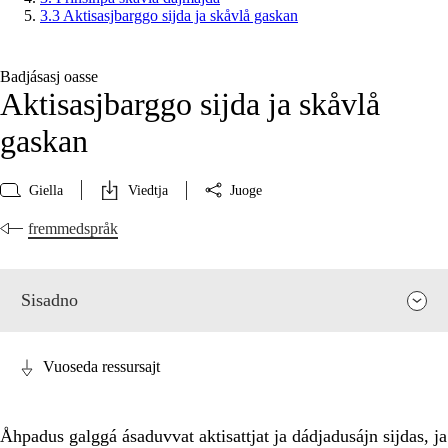
3.3 Aktisasjbarggo sijda ja skåvlå gaskan
Badjásasj oasse
Aktisasjbarggo sijda ja skåvlå
gaskan
Giella
Viedtja
Juoge
fremmedspråk
Sisadno
Vuoseda ressursajt
Åhpadus galggá ásaduvvat aktisattjat ja dádjadusájn sijdas, ja