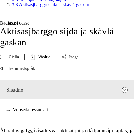
3.3 Aktisasjbarggo sijda ja skåvlå gaskan
Badjásasj oasse
Aktisasjbarggo sijda ja skåvlå
gaskan
Giella
Viedtja
Juoge
fremmedspråk
Sisadno
Vuoseda ressursajt
Åhpadus galggá ásaduvvat aktisattjat ja dádjadusájn sijdas, ja