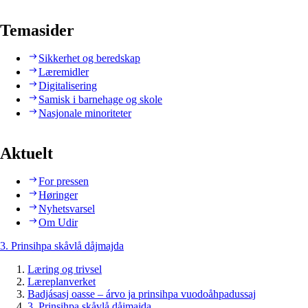
Temasider
Sikkerhet og beredskap
Læremidler
Digitalisering
Samisk i barnehage og skole
Nasjonale minoriteter
Aktuelt
For pressen
Høringer
Nyhetsvarsel
Om Udir
3. Prinsihpa skåvlå dåjmajda
Læring og trivsel
Læreplanverket
Badjásasj oasse – árvo ja prinsihpa vuodoåhpadussaj
3. Prinsihpa skåvlå dåjmajda