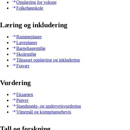
Opplæring for voksne
Folkehøgskole
Læring og inkludering
Rammeplaner
Læreplaner
Barnehagemiljø
Skolemiljø
Tilpasset opplæring og inkludering
Fravær
Vurdering
Eksamen
Prøver
Standpunkt- og underveisvurdering
Vitnemål og kompetansebevis
Tall og forskning