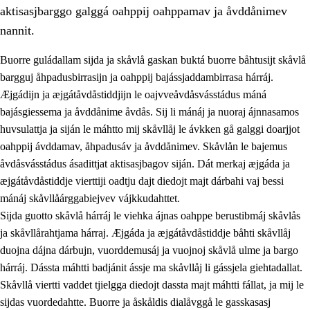
aktisasjbarggo galggá oahppij oahppamav ja åvddånimev
nannit.
Buorre guládallam sijda ja skåvlå gaskan buktá buorre båhtusijt skåvlå
bargguj åhpadusbirrasijn ja oahppij bajássjaddambirrasa hárráj.
Æjgádijn ja æjgátåvdåstiddjijn le oajvveåvdåsvásstádus máná
bajásgiessema ja åvddånime åvdås. Sij li mánáj ja nuoraj ájnnasamos
huvsulattja ja siján le máhtto mij skåvllåj le ávkken gå galggi doarjjot
oahppij ávddamav, åhpadusáv ja åvddånimev. Skåvlån le bajemus
åvdåsvásstádus ásadittjat aktisasjbagov siján. Dát merkaj æjgáda ja
3.
Prinsihpa skåvlå dåjmajda
æjgátåvdåstiddje vierttiji oadtju dajt diedojt majt dárbahi vaj bessi
3.1
Sebrudahtte oahppambirás
mánáj skåvllåárggabiejvev vájkkudahttet.
Sijda guotto skåvlå hárráj le viehka ájnas oahppe berustibmáj skåvlås
3.2
Åhpadibme ja hiebadum åhpadus
ja skåvllårahtjama hárraj. Æjgáda ja æjgátåvdåstiddje båhti skåvllåj
3.3
Aktisasjbarggo sijda ja skåvlå gaskan
duojna dájna dárbujn, vuorddemusáj ja vuojnoj skåvlå ulme ja bargo
hárráj. Dássta máhtti badjánit ássje ma skåvllåj li gássjela giehtadallat.
3.4
Åhpadus åhpadusvidnudagán ja barggoiellemin
Skåvllå viertti vaddet tjielgga diedojt dassta majt máhtti fállat, ja mij le
3.5
Profesjåvnåaktisasjvuohta ja skåvllååvddånibme
sijdas vuordedahtte. Buorre ja åskåldis dialåvggå le gasskasasj