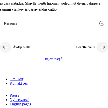
åvdåsvásstádus. Skåvllå viertti huoman vieledit jut divna oahppe e
sæmmi viehkev ja dårjav sijdas oattjo.
Ressursa
Åvdep bielle
Boahtte bielle
Bajemussaj
Om Udir
Kontakt oss
Presse
Nyhetsvarsel
English pages