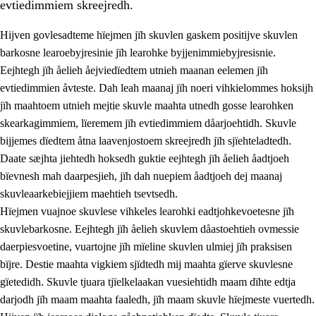
evtiedimmiem skreejredh.
Hijven govlesadteme hïejmen jïh skuvlen gaskem positijve skuvlen
barkosne learoebyjresinie jïh learohke byjjenimmiebyjresisnie.
Eejhtegh jïh åelieh åejviedïedtem utnieh maanan eelemen jïh
evtiedimmien åvteste. Dah leah maanaj jïh noeri vihkielommes hoksijh
jïh maahtoem utnieh mejtie skuvle maahta utnedh gosse learohken
skearkagimmiem, lïeremem jïh evtiedimmiem dåarjoehtidh. Skuvle
bijjemes dïedtem åtna laavenjostoem skreejredh jïh sjïehteladtedh.
3.
Prinsihph skuvlen rïektesisnie
Daate sæjhta jiehtedh hoksedh guktie eejhtegh jïh åelieh åadtjoeh
3.1
Feerhmeles lïeremebyjrese
bïevnesh mah daarpesjieh, jïh dah nuepiem åadtjoeh dej maanaj
skuvleaarkebiejjiem maehtieh tsevtsedh.
3.2
Ööhpehtimmie jïh sjïehtedamme lïerehtimmie
Hïejmen vuajnoe skuvlese vihkeles learohki eadtjohkevoetesne jïh
3.3
Gåetie jïh skuvle laavenjostoeh
skuvlebarkosne. Eejhtegh jïh åelieh skuvlem dåastoehtieh ovmessie
daerpiesvoetine, vuartojne jïh mïeline skuvlen ulmiej jïh praksisen
3.4
Lïerehtimmie learoesïeltesne jïh barkoejielemisnie
bïjre. Destie maahta vigkiem sjïdtedh mij maahta gïerve skuvlesne
3.5
Profesjonsektievoete jïh skuvleevtiedimmie
gïetedidh. Skuvle tjuara tjïelkelaakan vuesiehtidh maam dïhte edtja
darjodh jïh maam maahta faaledh, jïh maam skuvle hïejmeste vuertedh.