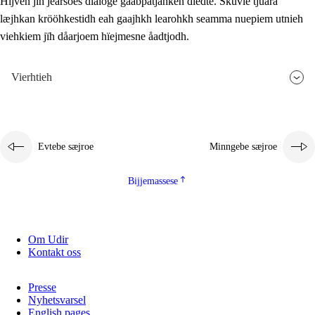
Hijven jïh jearsoes dialoge gåabpatjahken dïedte. Skuvle tjuara
læjhkan krööhkestidh eah gaajhkh learohkh seamma nuepiem utnieh
viehkiem jïh dåarjoem hïejmesne åadtjodh.
Vierhtieh
Evtebe sæjroe
Minngebe sæjroe
Bijjemassese
Om Udir
Kontakt oss
Presse
Nyhetsvarsel
English pages