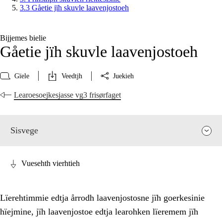
3.3 Gåetie jïh skuvle laavenjostoeh
Bijjemes bielie
Gåetie jïh skuvle laavenjostoeh
Gïele
Veedtjh
Juekieh
Learoesoejkesjasse vg3 frisørfaget
Sisvege
Vuesehth vierhtieh
Lïerehtimmie edtja årrodh laavenjostosne jïh goerkesinie
hïejmine, jïh laavenjostoe edtja learohken lïeremem jïh