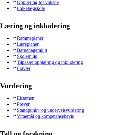
Opplæring for voksne
Folkehøgskole
Læring og inkludering
Rammeplaner
Læreplaner
Barnehagemiljø
Skolemiljø
Tilpasset opplæring og inkludering
Fravær
Vurdering
Eksamen
Prøver
Standpunkt- og underveisvurdering
Vitnemål og kompetansebevis
Tall og forskning