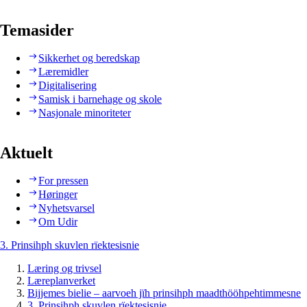
Temasider
Sikkerhet og beredskap
Læremidler
Digitalisering
Samisk i barnehage og skole
Nasjonale minoriteter
Aktuelt
For pressen
Høringer
Nyhetsvarsel
Om Udir
3. Prinsihph skuvlen rïektesisnie
Læring og trivsel
Læreplanverket
Bijjemes bielie – aarvoeh jïh prinsihph maadthööhpehtimmesne
3. Prinsihph skuvlen rïektesisnie