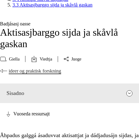
3.3 Aktisasjbarggo sijda ja skåvlå gaskan
Badjásasj oasse
Aktisasjbarggo sijda ja skåvlå
gaskan
Giella
Viedtja
Juoge
ideer og praktisk forskning
Sisadno
Vuoseda ressursajt
Åhpadus galggá ásaduvvat aktisattjat ja dádjadusájn sijdas, ja