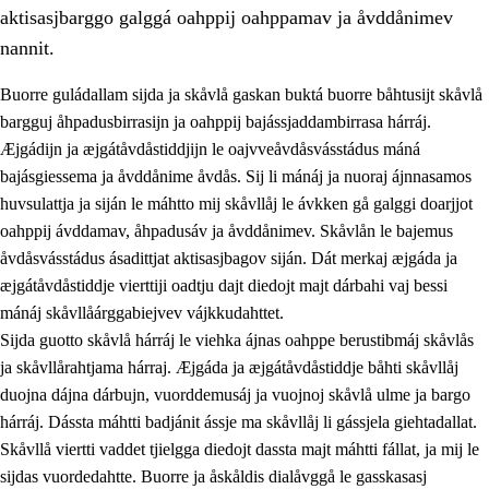
aktisasjbarggo galggá oahppij oahppamav ja åvddånimev
nannit.
Buorre guládallam sijda ja skåvlå gaskan buktá buorre båhtusijt skåvlå
bargguj åhpadusbirrasijn ja oahppij bajássjaddambirrasa hárráj.
Æjgádijn ja æjgátåvdåstiddjijn le oajvveåvdåsvásstádus máná
bajásgiessema ja åvddånime åvdås. Sij li mánáj ja nuoraj ájnnasamos
huvsulattja ja siján le máhtto mij skåvllåj le ávkken gå galggi doarjjot
oahppij ávddamav, åhpadusáv ja åvddånimev. Skåvlån le bajemus
åvdåsvásstádus ásadittjat aktisasjbagov siján. Dát merkaj æjgáda ja
3.
Prinsihpa skåvlå dåjmajda
æjgátåvdåstiddje vierttiji oadtju dajt diedojt majt dárbahi vaj bessi
3.1
Sebrudahtte oahppambirás
mánáj skåvllåárggabiejvev vájkkudahttet.
Sijda guotto skåvlå hárráj le viehka ájnas oahppe berustibmáj skåvlås
3.2
Åhpadibme ja hiebadum åhpadus
ja skåvllårahtjama hárraj. Æjgáda ja æjgátåvdåstiddje båhti skåvllåj
3.3
Aktisasjbarggo sijda ja skåvlå gaskan
duojna dájna dárbujn, vuorddemusáj ja vuojnoj skåvlå ulme ja bargo
hárráj. Dássta máhtti badjánit ássje ma skåvllåj li gássjela giehtadallat.
3.4
Åhpadus åhpadusvidnudagán ja barggoiellemin
Skåvllå viertti vaddet tjielgga diedojt dassta majt máhtti fállat, ja mij le
3.5
Profesjåvnåaktisasjvuohta ja skåvllååvddånibme
sijdas vuordedahtte. Buorre ja åskåldis dialåvggå le gasskasasj