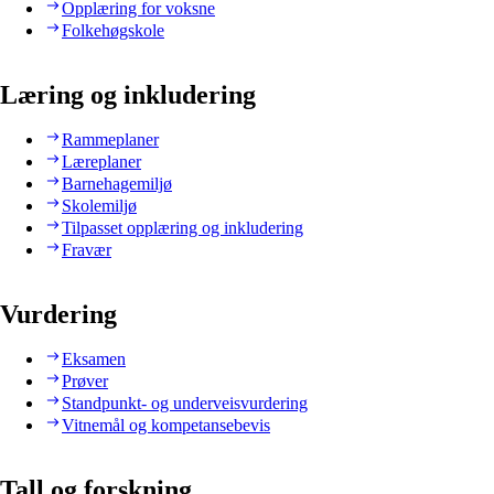
Opplæring for voksne
Folkehøgskole
Læring og inkludering
Rammeplaner
Læreplaner
Barnehagemiljø
Skolemiljø
Tilpasset opplæring og inkludering
Fravær
Vurdering
Eksamen
Prøver
Standpunkt- og underveisvurdering
Vitnemål og kompetansebevis
Tall og forskning