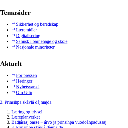
Temasider
Sikkerhet og beredskap
Læremidler
Digitalisering
Samisk i barnehage og skole
Nasjonale minoriteter
Aktuelt
For pressen
Høringer
Nyhetsvarsel
Om Udir
3. Prinsihpa skåvlå dåjmajda
Læring og trivsel
Læreplanverket
Badjásasj oasse – árvo ja prinsihpa vuodoåhpadussaj
3. Prinsihpa skåvlå dåjmajda