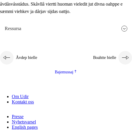
åvdåsvásstádus. Skåvllå viertti huoman vieledit jut divna oahppe e
sæmmi viehkev ja dårjav sijdas oattjo.
Ressursa
Åvdep bielle
Boahtte bielle
Bajemussaj
Om Udir
Kontakt oss
Presse
Nyhetsvarsel
English pages