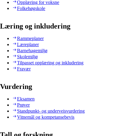
Opplæring for voksne
Folkehøgskole
Læring og inkludering
Rammeplaner
Læreplaner
Barnehagemiljø
Skolemiljø
Tilpasset opplæring og inkludering
Fravær
Vurdering
Eksamen
Prøver
Standpunkt- og underveisvurdering
Vitnemål og kompetansebevis
Tall og forskning