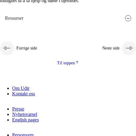
mulighet til å få hjelp og støtte i hjemmet.
Ressurser
Forrige side
Neste side
Til toppen
Om Udir
Kontakt oss
Presse
Nyhetsvarsel
English pages
Personvern