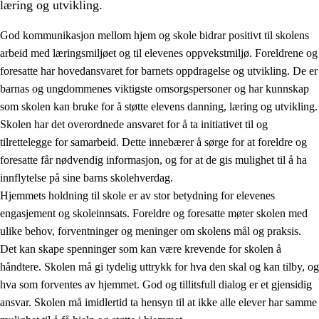
læring og utvikling.
God kommunikasjon mellom hjem og skole bidrar positivt til skolens
arbeid med læringsmiljøet og til elevenes oppvekstmiljø. Foreldrene og
foresatte har hovedansvaret for barnets oppdragelse og utvikling. De er
barnas og ungdommenes viktigste omsorgspersoner og har kunnskap
som skolen kan bruke for å støtte elevens danning, læring og utvikling.
Skolen har det overordnede ansvaret for å ta initiativet til og
tilrettelegge for samarbeid. Dette innebærer å sørge for at foreldre og
3.
Prinsipper for skolens praksis
foresatte får nødvendig informasjon, og for at de gis mulighet til å ha
3.1
Et inkluderende læringsmiljø
innflytelse på sine barns skolehverdag.
Hjemmets holdning til skole er av stor betydning for elevenes
3.2
Undervisning og tilpasset opplæring
engasjement og skoleinnsats. Foreldre og foresatte møter skolen med
3.3
Samarbeid mellom hjem og skole
ulike behov, forventninger og meninger om skolens mål og praksis.
Det kan skape spenninger som kan være krevende for skolen å
3.4
Opplæring i lærebedrift og arbeidsliv
håndtere. Skolen må gi tydelig uttrykk for hva den skal og kan tilby, og
3.5
Profesjonsfellesskap og skoleutvikling
hva som forventes av hjemmet. God og tillitsfull dialog er et gjensidig
ansvar. Skolen må imidlertid ta hensyn til at ikke alle elever har samme