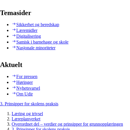
Temasider
Sikkerhet og beredskap
Læremidler
Digitalisering
Samisk i barnehage og skole
Nasjonale minoriteter
Aktuelt
For pressen
Høringer
Nyhetsvarsel
Om Udir
3. Prinsipper for skolens praksis
Læring og trivsel
Læreplanverket
Overordnet del – verdier og prinsipper for grunnopplæringen
3. Prinsipper for skolens praksis