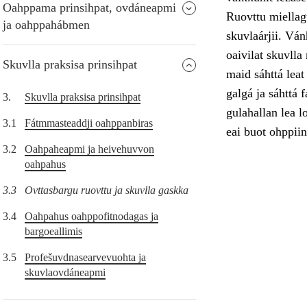
Oahppama prinsihpat, ovdáneapmi
Ruovttu miellag
ja oahppahábmen
skuvlaárjii. Ván
oaivilat skuvlla
Skuvlla praksisa prinsihpat
maid sáhttá leat
galgá ja sáhttá 
3.
Skuvlla praksisa prinsihpat
gulahallan lea l
3.1
Fátmmasteaddji oahppanbiras
eai buot ohppiin
3.2
Oahpaheapmi ja heivehuvvon
oahpahus
3.3
Ovttasbargu ruovttu ja skuvlla gaskka
3.4
Oahpahus oahppofitnodagas ja
bargoeallimis
3.5
Profešuvdnasearvevuohta ja
skuvlaovdáneapmi