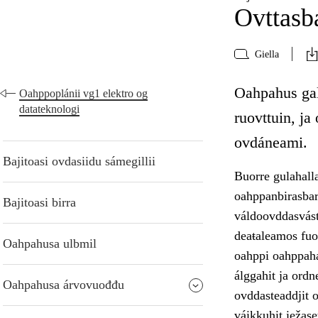
Ovttasba
Giella
Oahpahus gal
Oahppoplánii vg1 elektro og
datateknologi
ruovttuin, j
ovdáneami.
Bajitoasi ovdasiidu sámegillii
Buorre gulahalla
oahppanbirasbar
Bajitoasi birra
váldoovddasvást
deaŧaleamos fuo
Oahpahusa ulbmil
oahppi oahppah
álggahit ja ordn
Oahpahusa árvovuođđu
ovddasteaddjit o
váikkuhit iežas