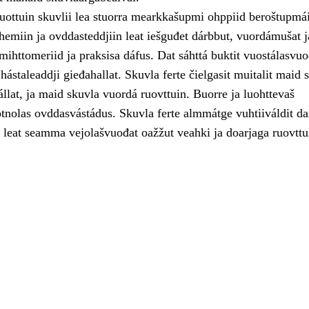
uottuin skuvlii lea stuorra mearkkašupmi ohppiid beroštupmái
hemiin ja ovddasteddjiin leat iešguđet dárbbut, vuordámušat j
 mihttomeriid ja praksisa dáfus. Dat sáhttá buktit vuostálasvu
 hástaleaddji gieđahallat. Skuvla ferte čielgasit muitalit maid 
fállat, ja maid skuvla vuordá ruovttuin. Buorre ja luohttevaš
otnolas ovddasvástádus. Skuvla ferte almmátge vuhtiiváldit da
 leat seamma vejolašvuođat oažžut veahki ja doarjaga ruovttu