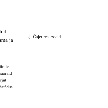
iid
Čájet resurssaid
ama ja
in lea
nuoraid
rjut
ástádus