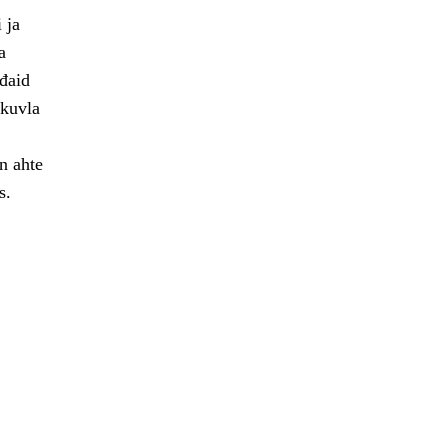
 ja
a
ođaid
skuvla
n ahte
s.