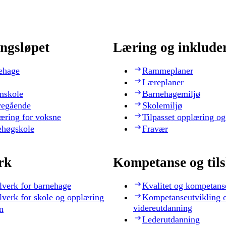
ngsløpet
Læring og inklude
ehage
Rammeplaner
Læreplaner
nskole
Barnehagemiljø
regående
Skolemiljø
æring for voksne
Tilpasset opplæring og
ehøgskole
Fravær
rk
Kompetanse og til
lverk for barnehage
Kvalitet og kompetans
lverk for skole og opplæring
Kompetanseutvikling 
videreutdanning
n
Lederutdanning