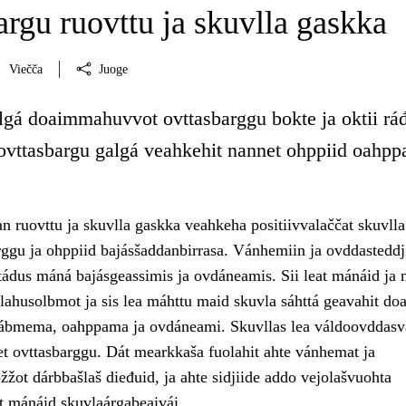
rgu ruovttu ja skuvlla gaskka
Viečča
Juoge
gá doaimmahuvvot ovttasbarggu bokte ja oktii ráđ
a ovttasbargu galgá veahkehit nannet ohppiid oahpp
n ruovttu ja skuvlla gaskka veahkeha positiivvalaččat skuvlla
ggu ja ohppiid bajásšaddanbirrasa. Vánhemiin ja ovddasteddji
ádus máná bajásgeassimis ja ovdáneamis. Sii leat mánáid ja 
lahusolbmot ja sis lea máhttu maid skuvla sáhttá geavahit doa
ábmema, oahppama ja ovdáneami. Skuvllas lea váldoovddasv
et ovttasbarggu. Dát mearkkaša fuolahit ahte vánhemat ja
žžot dárbbašlaš dieđuid, ja ahte sidjiide addo vejolašvuohta
et mánáid skuvlaárgabeaivái.