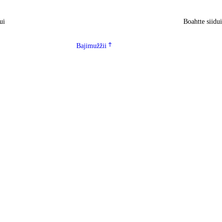
ui
Boahtte siidu
Bajimužžii