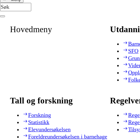
Hovedmeny
Utdanni
Barn
SFO
Grun
Vide
Oppl
Folk
Tall og forskning
Regelve
Forskning
Rege
Statistikk
Rege
Elevundersøkelsen
Tilsy
Foreldreundersøkelsen i barnehage