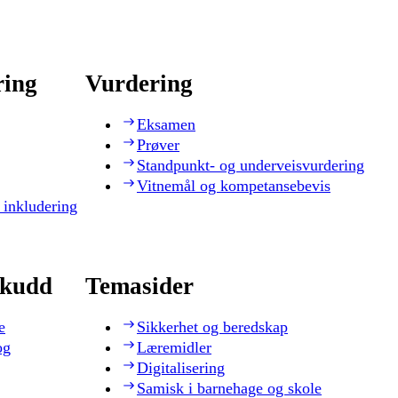
ring
Vurdering
Eksamen
Prøver
Standpunkt- og underveisvurdering
Vitnemål og kompetansebevis
 inkludering
skudd
Temasider
e
Sikkerhet og beredskap
og
Læremidler
Digitalisering
Samisk i barnehage og skole