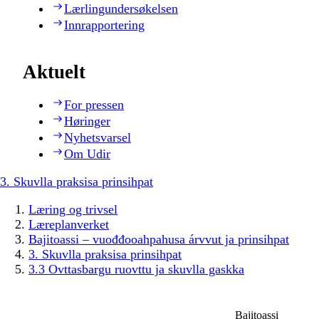
Lærlingundersøkelsen
Innrapportering
Aktuelt
For pressen
Høringer
Nyhetsvarsel
Om Udir
3. Skuvlla praksisa prinsihpat
Læring og trivsel
Læreplanverket
Bajitoassi – vuođđooahpahusa árvvut ja prinsihpat
3. Skuvlla praksisa prinsihpat
3.3 Ovttasbargu ruovttu ja skuvlla gaskka
Bajitoassi