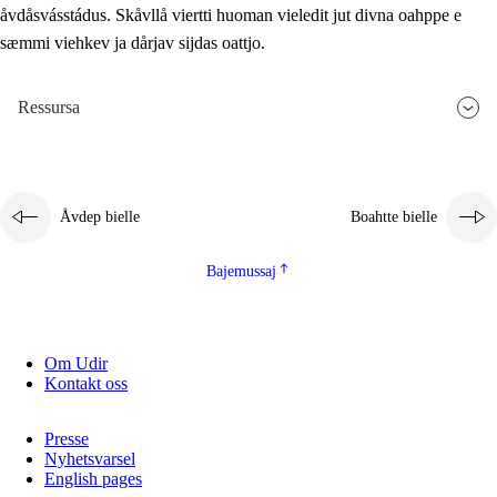
åvdåsvásstádus. Skåvllå viertti huoman vieledit jut divna oahppe e
sæmmi viehkev ja dårjav sijdas oattjo.
Ressursa
Åvdep bielle
Boahtte bielle
Bajemussaj
Om Udir
Kontakt oss
Presse
Nyhetsvarsel
English pages