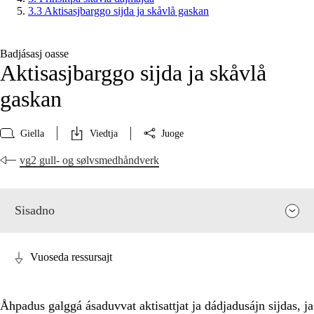
3.3 Aktisasjbarggo sijda ja skåvlå gaskan
Badjásasj oasse
Aktisasjbarggo sijda ja skåvlå
gaskan
Giella
Viedtja
Juoge
vg2 gull- og sølvsmedhåndverk
Sisadno
Vuoseda ressursajt
Åhpadus galggá ásaduvvat aktisattjat ja dádjadusájn sijdas, ja