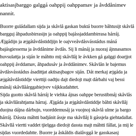
aktisasjbarggo galggá oahppij oahppamav ja åvddånimev
nannit.
Buorre guládallam sijda ja skåvlå gaskan buktá buorre båhtusijt skåvlå
bargguj åhpadusbirrasijn ja oahppij bajássjaddambirrasa hárráj.
Æjgádijn ja æjgátåvdåstiddjijn le oajvveåvdåsvásstádus máná
bajásgiessema ja åvddånime åvdås. Sij li mánáj ja nuoraj ájnnasamos
huvsulattja ja siján le máhtto mij skåvllåj le ávkken gå galggi doarjjot
oahppij ávddamav, åhpadusáv ja åvddånimev. Skåvlån le bajemus
åvdåsvásstádus ásadittjat aktisasjbagov siján. Dát merkaj æjgáda ja
3.
Prinsihpa skåvlå dåjmajda
æjgátåvdåstiddje vierttiji oadtju dajt diedojt majt dárbahi vaj bessi
3.1
Sebrudahtte oahppambirás
mánáj skåvllåárggabiejvev vájkkudahttet.
Sijda guotto skåvlå hárráj le viehka ájnas oahppe berustibmáj skåvlås
3.2
Åhpadibme ja hiebadum åhpadus
ja skåvllårahtjama hárraj. Æjgáda ja æjgátåvdåstiddje båhti skåvllåj
3.3
Aktisasjbarggo sijda ja skåvlå gaskan
duojna dájna dárbujn, vuorddemusáj ja vuojnoj skåvlå ulme ja bargo
hárráj. Dássta máhtti badjánit ássje ma skåvllåj li gássjela giehtadallat.
3.4
Åhpadus åhpadusvidnudagán ja barggoiellemin
Skåvllå viertti vaddet tjielgga diedojt dassta majt máhtti fállat, ja mij le
3.5
Profesjåvnåaktisasjvuohta ja skåvllååvddånibme
sijdas vuordedahtte. Buorre ja åskåldis dialåvggå le gasskasasj