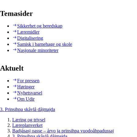
Temasider
Sikkerhet og beredskap
Læremidler
Digitalisering
Samisk i barnehage og skole
Nasjonale minoriteter
Aktuelt
For pressen
Høringer
Nyhetsvarsel
Om Udir
3. Prinsihpa skåvlå dåjmajda
Læring og trivsel
Læreplanverket
Badjásasj oasse – árvo ja prinsihpa vuodoåhpadussaj
3. Prinsihpa skåvlå dåjmajda