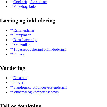
Opplæring for voksne
Folkehøgskole
Læring og inkludering
Rammeplaner
Læreplaner
Barnehagemiljø
Skolemiljø
Tilpasset opplæring og inkludering
Fravær
Vurdering
Eksamen
Prøver
Standpunkt- og underveisvurdering
Vitnemål og kompetansebevis
Tall og forskning