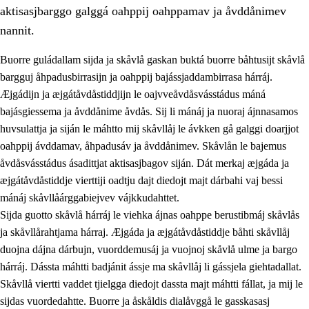
aktisasjbarggo galggá oahppij oahppamav ja åvddånimev
nannit.
Buorre guládallam sijda ja skåvlå gaskan buktá buorre båhtusijt skåvlå
bargguj åhpadusbirrasijn ja oahppij bajássjaddambirrasa hárráj.
Æjgádijn ja æjgátåvdåstiddjijn le oajvveåvdåsvásstádus máná
bajásgiessema ja åvddånime åvdås. Sij li mánáj ja nuoraj ájnnasamos
huvsulattja ja siján le máhtto mij skåvllåj le ávkken gå galggi doarjjot
oahppij ávddamav, åhpadusáv ja åvddånimev. Skåvlån le bajemus
åvdåsvásstádus ásadittjat aktisasjbagov siján. Dát merkaj æjgáda ja
3.
Prinsihpa skåvlå dåjmajda
æjgátåvdåstiddje vierttiji oadtju dajt diedojt majt dárbahi vaj bessi
3.1
Sebrudahtte oahppambirás
mánáj skåvllåárggabiejvev vájkkudahttet.
Sijda guotto skåvlå hárráj le viehka ájnas oahppe berustibmáj skåvlås
3.2
Åhpadibme ja hiebadum åhpadus
ja skåvllårahtjama hárraj. Æjgáda ja æjgátåvdåstiddje båhti skåvllåj
3.3
Aktisasjbarggo sijda ja skåvlå gaskan
duojna dájna dárbujn, vuorddemusáj ja vuojnoj skåvlå ulme ja bargo
hárráj. Dássta máhtti badjánit ássje ma skåvllåj li gássjela giehtadallat.
3.4
Åhpadus åhpadusvidnudagán ja barggoiellemin
Skåvllå viertti vaddet tjielgga diedojt dassta majt máhtti fállat, ja mij le
3.5
Profesjåvnåaktisasjvuohta ja skåvllååvddånibme
sijdas vuordedahtte. Buorre ja åskåldis dialåvggå le gasskasasj