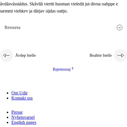
åvdåsvásstádus. Skåvllå viertti huoman vieledit jut divna oahppe e
sæmmi viehkev ja dårjav sijdas oattjo.
Ressursa
Åvdep bielle
Boahtte bielle
Bajemussaj
Om Udir
Kontakt oss
Presse
Nyhetsvarsel
English pages