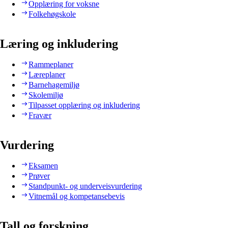
Opplæring for voksne
Folkehøgskole
Læring og inkludering
Rammeplaner
Læreplaner
Barnehagemiljø
Skolemiljø
Tilpasset opplæring og inkludering
Fravær
Vurdering
Eksamen
Prøver
Standpunkt- og underveisvurdering
Vitnemål og kompetansebevis
Tall og forskning