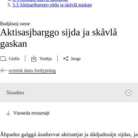
3.3 Aktisasjbarggo sijda ja skåvlå gaskan
Badjásasj oasse
Aktisasjbarggo sijda ja skåvlå
gaskan
Giella
Viedtja
Juoge
scenisk dans fordypning
Sisadno
Vuoseda ressursajt
Åhpadus galggá ásaduvvat aktisattjat ja dádjadusájn sijdas, ja