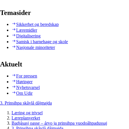
Temasider
Sikkerhet og beredskap
Læremidler
Digitalisering
Samisk i barnehage og skole
Nasjonale minoriteter
Aktuelt
For pressen
Høringer
Nyhetsvarsel
Om Udir
3. Prinsihpa skåvlå dåjmajda
Læring og trivsel
Læreplanverket
Badjásasj oasse – árvo ja prinsihpa vuodoåhpadussaj
3. Prinsihpa skåvlå dåjmajda