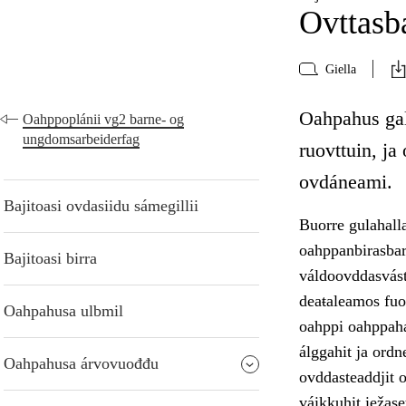
Ovttasba
Giella
Oahpahus gal
Oahppoplánii vg2 barne- og
ungdomsarbeiderfag
ruovttuin, j
ovdáneami.
Bajitoasi ovdasiidu sámegillii
Buorre gulahalla
oahppanbirasbar
Bajitoasi birra
váldoovddasvást
deaŧaleamos fuo
Oahpahusa ulbmil
oahppi oahppah
álggahit ja ordn
Oahpahusa árvovuođđu
ovddasteaddjit o
váikkuhit iežas