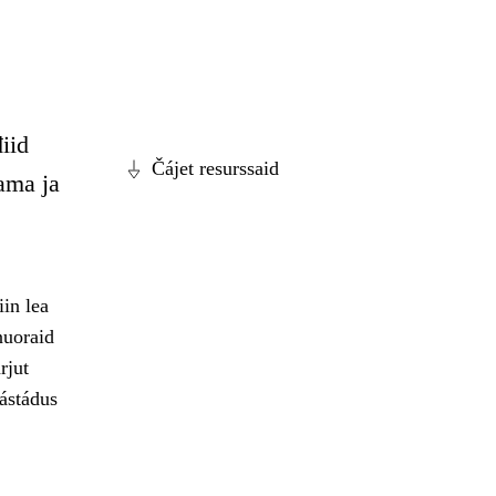
iid
Čájet resurssaid
ama ja
in lea
nuoraid
rjut
ástádus