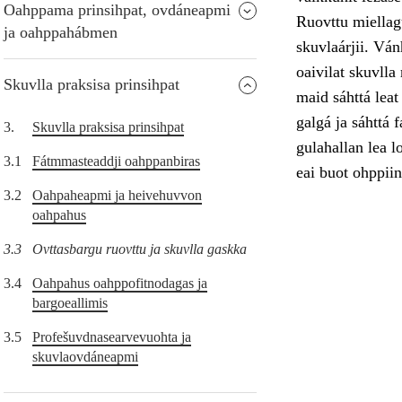
Oahppama prinsihpat, ovdáneapmi
Ruovttu miellag
ja oahppahábmen
skuvlaárjii. Ván
oaivilat skuvlla
Skuvlla praksisa prinsihpat
maid sáhttá leat
galgá ja sáhttá 
3.
Skuvlla praksisa prinsihpat
gulahallan lea l
3.1
Fátmmasteaddji oahppanbiras
eai buot ohppiin
3.2
Oahpaheapmi ja heivehuvvon
oahpahus
3.3
Ovttasbargu ruovttu ja skuvlla gaskka
3.4
Oahpahus oahppofitnodagas ja
bargoeallimis
3.5
Profešuvdnasearvevuohta ja
skuvlaovdáneapmi