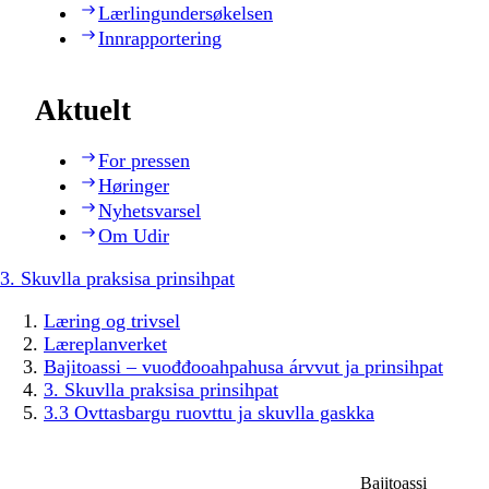
Lærlingundersøkelsen
Innrapportering
Aktuelt
For pressen
Høringer
Nyhetsvarsel
Om Udir
3. Skuvlla praksisa prinsihpat
Læring og trivsel
Læreplanverket
Bajitoassi – vuođđooahpahusa árvvut ja prinsihpat
3. Skuvlla praksisa prinsihpat
3.3 Ovttasbargu ruovttu ja skuvlla gaskka
Bajitoassi