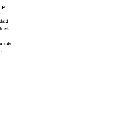
 ja
a
ođaid
skuvla
n ahte
s.