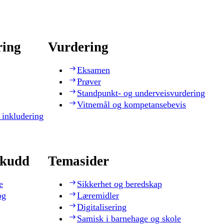
ring
Vurdering
Eksamen
Prøver
Standpunkt- og underveisvurdering
Vitnemål og kompetansebevis
 inkludering
skudd
Temasider
e
Sikkerhet og beredskap
og
Læremidler
Digitalisering
Samisk i barnehage og skole