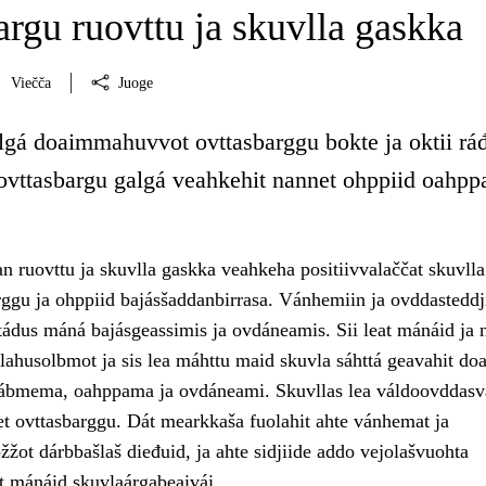
rgu ruovttu ja skuvlla gaskka
Viečča
Juoge
gá doaimmahuvvot ovttasbarggu bokte ja oktii ráđ
a ovttasbargu galgá veahkehit nannet ohppiid oahpp
n ruovttu ja skuvlla gaskka veahkeha positiivvalaččat skuvlla
ggu ja ohppiid bajásšaddanbirrasa. Vánhemiin ja ovddasteddji
ádus máná bajásgeassimis ja ovdáneamis. Sii leat mánáid ja 
lahusolbmot ja sis lea máhttu maid skuvla sáhttá geavahit doa
ábmema, oahppama ja ovdáneami. Skuvllas lea váldoovddasv
et ovttasbarggu. Dát mearkkaša fuolahit ahte vánhemat ja
žžot dárbbašlaš dieđuid, ja ahte sidjiide addo vejolašvuohta
et mánáid skuvlaárgabeaivái.