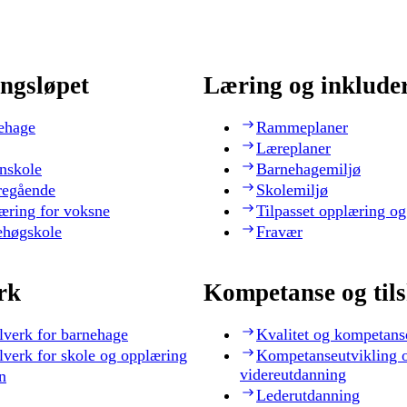
ngsløpet
Læring og inklude
ehage
Rammeplaner
Læreplaner
nskole
Barnehagemiljø
regående
Skolemiljø
æring for voksne
Tilpasset opplæring og
ehøgskole
Fravær
rk
Kompetanse og til
lverk for barnehage
Kvalitet og kompetans
lverk for skole og opplæring
Kompetanseutvikling 
videreutdanning
n
Lederutdanning