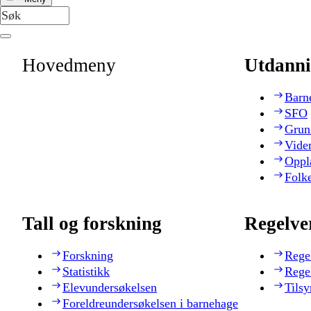
Hovedmeny
Utdanni
Barn
SFO
Grun
Vide
Oppl
Folk
Tall og forskning
Regelve
Forskning
Rege
Statistikk
Rege
Elevundersøkelsen
Tilsy
Foreldreundersøkelsen i barnehage