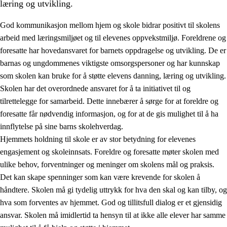
læring og utvikling.
God kommunikasjon mellom hjem og skole bidrar positivt til skolens
arbeid med læringsmiljøet og til elevenes oppvekstmiljø. Foreldrene og
foresatte har hovedansvaret for barnets oppdragelse og utvikling. De er
barnas og ungdommenes viktigste omsorgspersoner og har kunnskap
som skolen kan bruke for å støtte elevens danning, læring og utvikling.
Skolen har det overordnede ansvaret for å ta initiativet til og
tilrettelegge for samarbeid. Dette innebærer å sørge for at foreldre og
3.
Prinsipper for skolens praksis
foresatte får nødvendig informasjon, og for at de gis mulighet til å ha
3.1
Et inkluderende læringsmiljø
innflytelse på sine barns skolehverdag.
Hjemmets holdning til skole er av stor betydning for elevenes
3.2
Undervisning og tilpasset opplæring
engasjement og skoleinnsats. Foreldre og foresatte møter skolen med
3.3
Samarbeid mellom hjem og skole
ulike behov, forventninger og meninger om skolens mål og praksis.
Det kan skape spenninger som kan være krevende for skolen å
3.4
Opplæring i lærebedrift og arbeidsliv
håndtere. Skolen må gi tydelig uttrykk for hva den skal og kan tilby, og
3.5
Profesjonsfellesskap og skoleutvikling
hva som forventes av hjemmet. God og tillitsfull dialog er et gjensidig
ansvar. Skolen må imidlertid ta hensyn til at ikke alle elever har samme