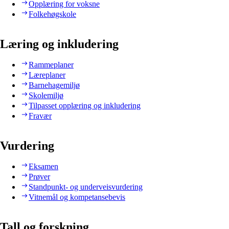
Opplæring for voksne
Folkehøgskole
Læring og inkludering
Rammeplaner
Læreplaner
Barnehagemiljø
Skolemiljø
Tilpasset opplæring og inkludering
Fravær
Vurdering
Eksamen
Prøver
Standpunkt- og underveisvurdering
Vitnemål og kompetansebevis
Tall og forskning