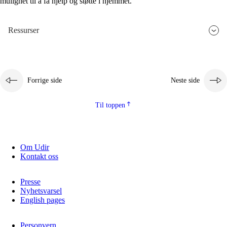
mulighet til å få hjelp og støtte i hjemmet.
Ressurser
Forrige side
Neste side
Til toppen
Om Udir
Kontakt oss
Presse
Nyhetsvarsel
English pages
Personvern