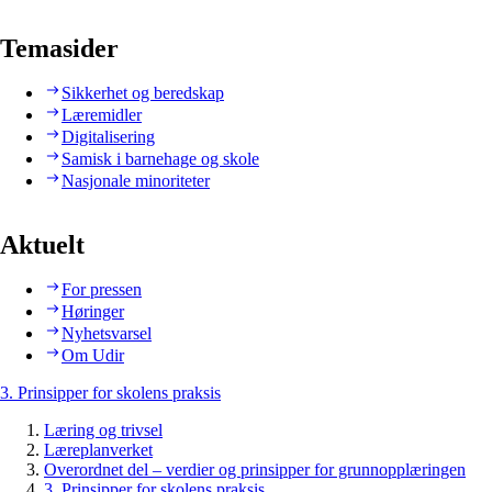
Temasider
Sikkerhet og beredskap
Læremidler
Digitalisering
Samisk i barnehage og skole
Nasjonale minoriteter
Aktuelt
For pressen
Høringer
Nyhetsvarsel
Om Udir
3. Prinsipper for skolens praksis
Læring og trivsel
Læreplanverket
Overordnet del – verdier og prinsipper for grunnopplæringen
3. Prinsipper for skolens praksis