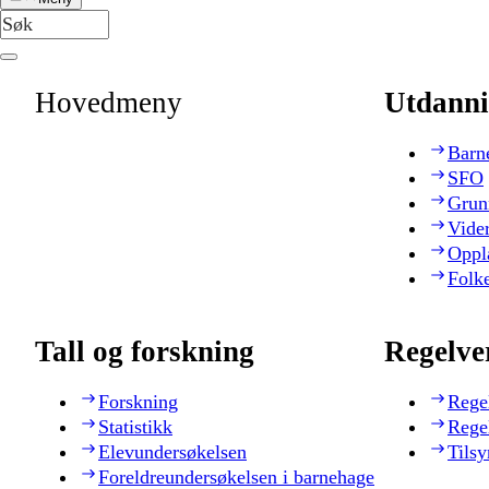
Hovedmeny
Utdanni
Barn
SFO
Grun
Vide
Oppl
Folk
Tall og forskning
Regelve
Forskning
Rege
Statistikk
Rege
Elevundersøkelsen
Tilsy
Foreldreundersøkelsen i barnehage