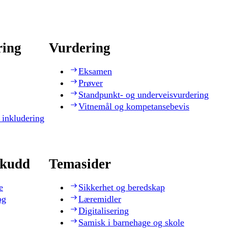
ring
Vurdering
Eksamen
Prøver
Standpunkt- og underveisvurdering
Vitnemål og kompetansebevis
 inkludering
skudd
Temasider
e
Sikkerhet og beredskap
og
Læremidler
Digitalisering
Samisk i barnehage og skole