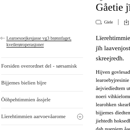
Gåetie j
Gïele
Lïerehtimmie 
Learoesoejkesjasse vg3 brønnfaget,
kveilerøroperasjoner
jïh laavenjo
skreejredh.
Forsiden overordnet del - sørsamisk
Hijven govlesad
learoebyjresinie
Bijjemes bielien bïjre
åejviedïedtem u
noeri vihkielom
Ööhpehtimmien åssjele
learohken skear
bijjemes dïedtem
Lïerehtimmien aarvoevåarome
jiehtedh hoksedh
dah nuepiem åad