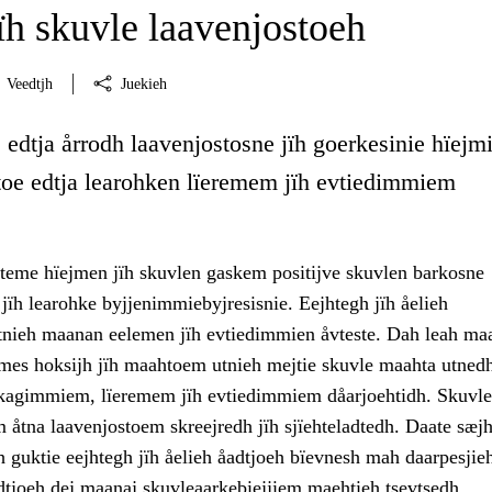
ïh skuvle laavenjostoeh
Veedtjh
Juekieh
edtja årrodh laavenjostosne jïh goerkesinie hïejm
stoe edtja learohken lïeremem jïh evtiedimmiem
teme hïejmen jïh skuvlen gaskem positijve skuvlen barkosne
 jïh learohke byjjenimmiebyjresisnie. Eejhtegh jïh åelieh
tnieh maanan eelemen jïh evtiedimmien åvteste. Dah leah maa
mes hoksijh jïh maahtoem utnieh mejtie skuvle maahta utned
kagimmiem, lïeremem jïh evtiedimmiem dåarjoehtidh. Skuvle
 åtna laavenjostoem skreejredh jïh sjïehteladtedh. Daate sæjh
 guktie eejhtegh jïh åelieh åadtjoeh bïevnesh mah daarpesjieh
tjoeh dej maanaj skuvleaarkebiejjiem maehtieh tsevtsedh.