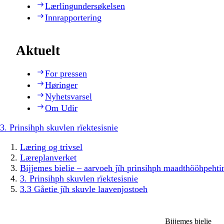
Lærlingundersøkelsen
Innrapportering
Aktuelt
For pressen
Høringer
Nyhetsvarsel
Om Udir
3. Prinsihph skuvlen rïektesisnie
Læring og trivsel
Læreplanverket
Bijjemes bielie – aarvoeh jïh prinsihph maadthööhpeh
3. Prinsihph skuvlen rïektesisnie
3.3 Gåetie jïh skuvle laavenjostoeh
Bijjemes bielie