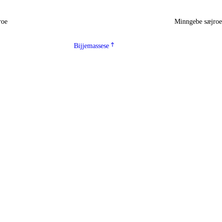
roe
Minngebe sæjro
Bijjemassese