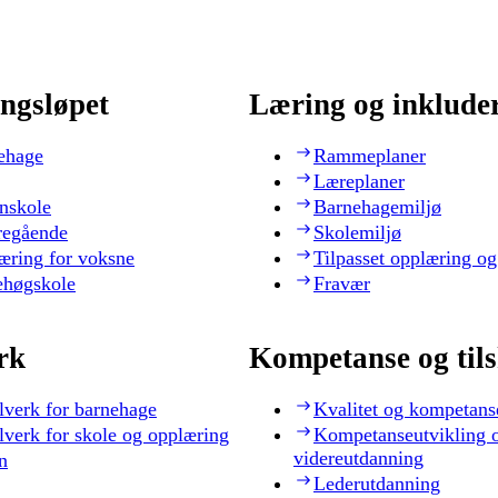
ngsløpet
Læring og inklude
ehage
Rammeplaner
Læreplaner
nskole
Barnehagemiljø
regående
Skolemiljø
æring for voksne
Tilpasset opplæring og
ehøgskole
Fravær
rk
Kompetanse og til
lverk for barnehage
Kvalitet og kompetans
lverk for skole og opplæring
Kompetanseutvikling 
videreutdanning
n
Lederutdanning