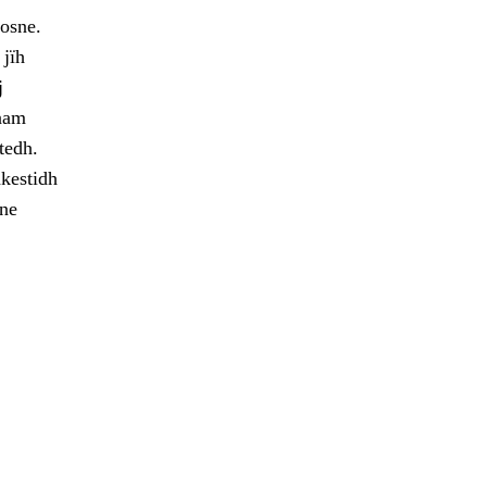
osne.
 jïh
j
maam
tedh.
hkestidh
ne