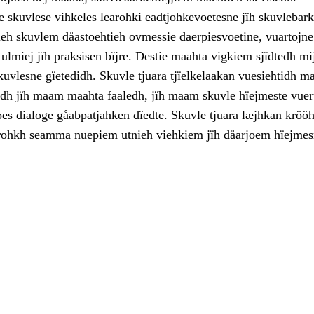
 skuvlese vihkeles learohki eadtjohkevoetesne jïh skuvlebark
ieh skuvlem dåastoehtieh ovmessie daerpiesvoetine, vuartojne
ulmiej jïh praksisen bïjre. Destie maahta vigkiem sjïdtedh mi
kuvlesne gïetedidh. Skuvle tjuara tjïelkelaakan vuesiehtidh 
jodh jïh maam maahta faaledh, jïh maam skuvle hïejmeste vuer
oes dialoge gåabpatjahken dïedte. Skuvle tjuara læjhkan kröö
rohkh seamma nuepiem utnieh viehkiem jïh dåarjoem hïejmes