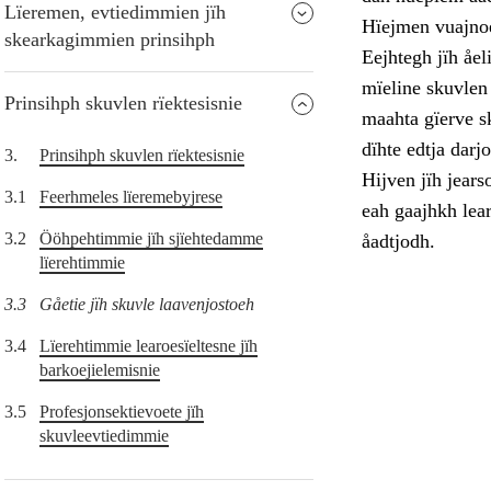
Lïeremen, evtiedimmien jïh
Hïejmen vuajnoe
skearkagimmien prinsihph
Eejhtegh jïh åel
mïeline skuvlen 
Prinsihph skuvlen rïektesisnie
maahta gïerve s
dïhte edtja dar
3.
Prinsihph skuvlen rïektesisnie
Hijven jïh jears
3.1
Feerhmeles lïeremebyjrese
eah gaajhkh lea
3.2
Ööhpehtimmie jïh sjïehtedamme
åadtjodh.
lïerehtimmie
3.3
Gåetie jïh skuvle laavenjostoeh
3.4
Lïerehtimmie learoesïeltesne jïh
barkoejielemisnie
3.5
Profesjonsektievoete jïh
skuvleevtiedimmie