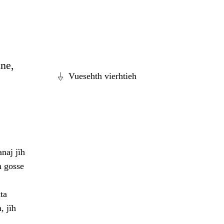
ine,
Vuesehth vierhtieh
naj jïh
h gosse
ta
, jïh