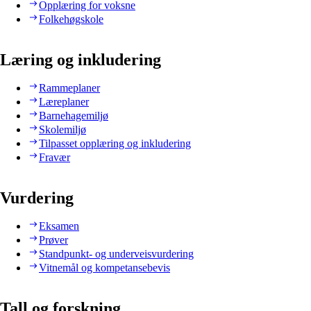
Opplæring for voksne
Folkehøgskole
Læring og inkludering
Rammeplaner
Læreplaner
Barnehagemiljø
Skolemiljø
Tilpasset opplæring og inkludering
Fravær
Vurdering
Eksamen
Prøver
Standpunkt- og underveisvurdering
Vitnemål og kompetansebevis
Tall og forskning