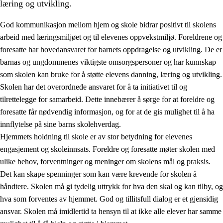
læring og utvikling.
God kommunikasjon mellom hjem og skole bidrar positivt til skolens
arbeid med læringsmiljøet og til elevenes oppvekstmiljø. Foreldrene og
foresatte har hovedansvaret for barnets oppdragelse og utvikling. De er
barnas og ungdommenes viktigste omsorgspersoner og har kunnskap
som skolen kan bruke for å støtte elevens danning, læring og utvikling.
Skolen har det overordnede ansvaret for å ta initiativet til og
tilrettelegge for samarbeid. Dette innebærer å sørge for at foreldre og
3.
Prinsipper for skolens praksis
foresatte får nødvendig informasjon, og for at de gis mulighet til å ha
3.1
Et inkluderende læringsmiljø
innflytelse på sine barns skolehverdag.
Hjemmets holdning til skole er av stor betydning for elevenes
3.2
Undervisning og tilpasset opplæring
engasjement og skoleinnsats. Foreldre og foresatte møter skolen med
3.3
Samarbeid mellom hjem og skole
ulike behov, forventninger og meninger om skolens mål og praksis.
Det kan skape spenninger som kan være krevende for skolen å
3.4
Opplæring i lærebedrift og arbeidsliv
håndtere. Skolen må gi tydelig uttrykk for hva den skal og kan tilby, og
3.5
Profesjonsfellesskap og skoleutvikling
hva som forventes av hjemmet. God og tillitsfull dialog er et gjensidig
ansvar. Skolen må imidlertid ta hensyn til at ikke alle elever har samme