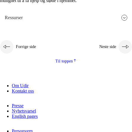
mulighet til å få hjelp og støtte i hjemmet.
Ressurser
Forrige side
Neste side
Til toppen
Om Udir
Kontakt oss
Presse
Nyhetsvarsel
English pages
Personvern