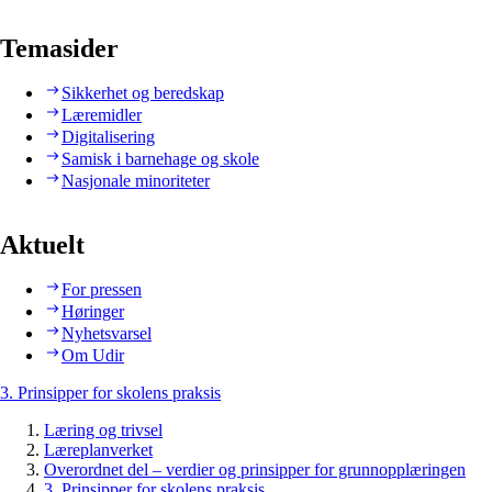
Temasider
Sikkerhet og beredskap
Læremidler
Digitalisering
Samisk i barnehage og skole
Nasjonale minoriteter
Aktuelt
For pressen
Høringer
Nyhetsvarsel
Om Udir
3. Prinsipper for skolens praksis
Læring og trivsel
Læreplanverket
Overordnet del – verdier og prinsipper for grunnopplæringen
3. Prinsipper for skolens praksis