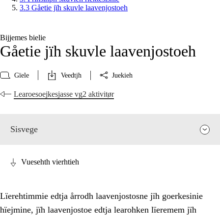
3.3 Gåetie jïh skuvle laavenjostoeh
Bijjemes bielie
Gåetie jïh skuvle laavenjostoeh
Gïele
Veedtjh
Juekieh
Learoesoejkesjasse vg2 aktivitør
Sisvege
Vuesehth vierhtieh
Lïerehtimmie edtja årrodh laavenjostosne jïh goerkesinie
hïejmine, jïh laavenjostoe edtja learohken lïeremem jïh