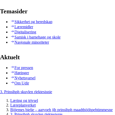
Temasider
Sikkerhet og beredskap
Læremidler
Digitalisering
Samisk i barnehage og skole
Nasjonale minoriteter
Aktuelt
For pressen
Høringer
Nyhetsvarsel
Om Udir
3. Prinsihph skuvlen rïektesisnie
Læring og trivsel
Læreplanverket
Bijjemes bielie – aarvoeh jïh prinsihph maadthööhpehtimmesne
3. Prinsihph skuvlen rïektesisnie