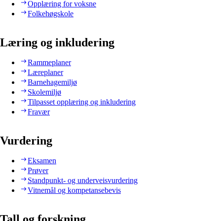
Opplæring for voksne
Folkehøgskole
Læring og inkludering
Rammeplaner
Læreplaner
Barnehagemiljø
Skolemiljø
Tilpasset opplæring og inkludering
Fravær
Vurdering
Eksamen
Prøver
Standpunkt- og underveisvurdering
Vitnemål og kompetansebevis
Tall og forskning