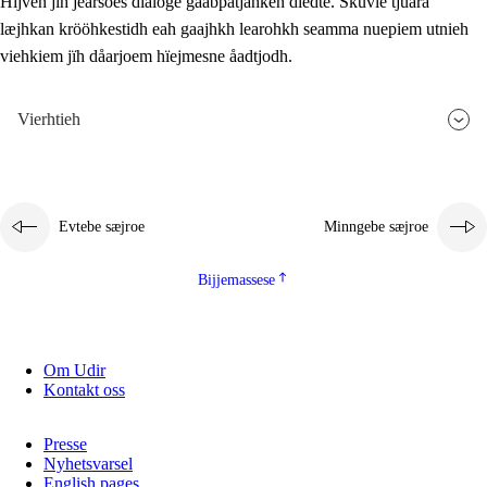
Hijven jïh jearsoes dialoge gåabpatjahken dïedte. Skuvle tjuara
læjhkan krööhkestidh eah gaajhkh learohkh seamma nuepiem utnieh
viehkiem jïh dåarjoem hïejmesne åadtjodh.
Vierhtieh
Evtebe sæjroe
Minngebe sæjroe
Bijjemassese
Om Udir
Kontakt oss
Presse
Nyhetsvarsel
English pages