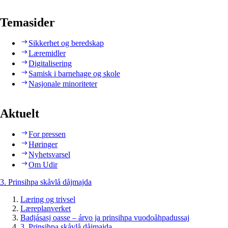
Temasider
Sikkerhet og beredskap
Læremidler
Digitalisering
Samisk i barnehage og skole
Nasjonale minoriteter
Aktuelt
For pressen
Høringer
Nyhetsvarsel
Om Udir
3. Prinsihpa skåvlå dåjmajda
Læring og trivsel
Læreplanverket
Badjásasj oasse – árvo ja prinsihpa vuodoåhpadussaj
3. Prinsihpa skåvlå dåjmajda