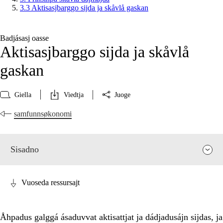
3.3 Aktisasjbarggo sijda ja skåvlå gaskan
Badjásasj oasse
Aktisasjbarggo sijda ja skåvlå
gaskan
Giella
Viedtja
Juoge
samfunnsøkonomi
Sisadno
Vuoseda ressursajt
Åhpadus galggá ásaduvvat aktisattjat ja dádjadusájn sijdas, ja