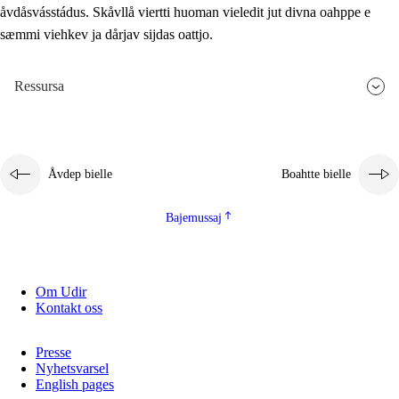
åvdåsvásstádus. Skåvllå viertti huoman vieledit jut divna oahppe e
sæmmi viehkev ja dårjav sijdas oattjo.
Ressursa
Åvdep bielle
Boahtte bielle
Bajemussaj
Om Udir
Kontakt oss
Presse
Nyhetsvarsel
English pages