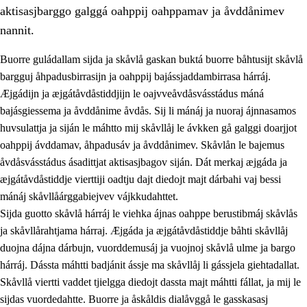
aktisasjbarggo galggá oahppij oahppamav ja åvddånimev
nannit.
Buorre guládallam sijda ja skåvlå gaskan buktá buorre båhtusijt skåvlå
bargguj åhpadusbirrasijn ja oahppij bajássjaddambirrasa hárráj.
Æjgádijn ja æjgátåvdåstiddjijn le oajvveåvdåsvásstádus máná
bajásgiessema ja åvddånime åvdås. Sij li mánáj ja nuoraj ájnnasamos
huvsulattja ja siján le máhtto mij skåvllåj le ávkken gå galggi doarjjot
oahppij ávddamav, åhpadusáv ja åvddånimev. Skåvlån le bajemus
åvdåsvásstádus ásadittjat aktisasjbagov siján. Dát merkaj æjgáda ja
3.
Prinsihpa skåvlå dåjmajda
æjgátåvdåstiddje vierttiji oadtju dajt diedojt majt dárbahi vaj bessi
3.1
Sebrudahtte oahppambirás
mánáj skåvllåárggabiejvev vájkkudahttet.
Sijda guotto skåvlå hárráj le viehka ájnas oahppe berustibmáj skåvlås
3.2
Åhpadibme ja hiebadum åhpadus
ja skåvllårahtjama hárraj. Æjgáda ja æjgátåvdåstiddje båhti skåvllåj
3.3
Aktisasjbarggo sijda ja skåvlå gaskan
duojna dájna dárbujn, vuorddemusáj ja vuojnoj skåvlå ulme ja bargo
hárráj. Dássta máhtti badjánit ássje ma skåvllåj li gássjela giehtadallat.
3.4
Åhpadus åhpadusvidnudagán ja barggoiellemin
Skåvllå viertti vaddet tjielgga diedojt dassta majt máhtti fállat, ja mij le
3.5
Profesjåvnåaktisasjvuohta ja skåvllååvddånibme
sijdas vuordedahtte. Buorre ja åskåldis dialåvggå le gasskasasj