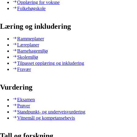
Opplæring for voksne
Folkehøgskole
Læring og inkludering
Rammeplaner
Læreplaner
Barnehagemiljø
Skolemiljø
Tilpasset opplæring og inkludering
Fravær
Vurdering
Eksamen
Prøver
Standpunkt- og underveisvurdering
Vitnemål og kompetansebevis
Tall og forskning