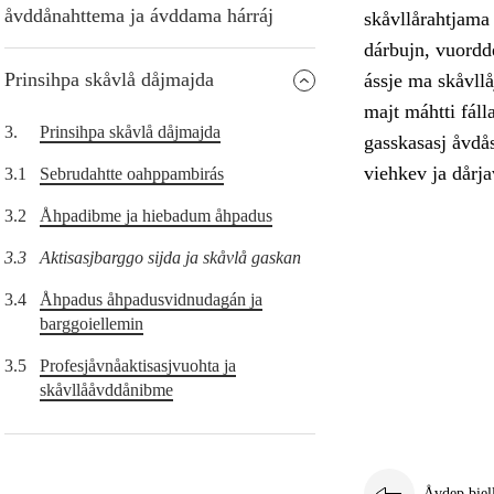
åvddånahttema ja ávddama hárráj
skåvllårahtjama 
dárbujn, vuordde
Prinsihpa skåvlå dåjmajda
ássje ma skåvllåj
majt máhtti fáll
3.
Prinsihpa skåvlå dåjmajda
gasskasasj åvdå
viehkev ja dårjav
3.1
Sebrudahtte oahppambirás
3.2
Åhpadibme ja hiebadum åhpadus
3.3
Aktisasjbarggo sijda ja skåvlå gaskan
3.4
Åhpadus åhpadusvidnudagán ja
barggoiellemin
3.5
Profesjåvnåaktisasjvuohta ja
skåvllååvddånibme
Åvdep biel