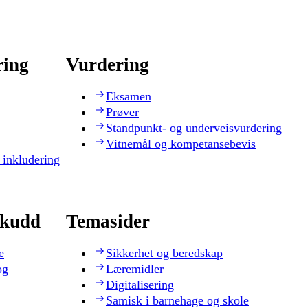
ring
Vurdering
Eksamen
Prøver
Standpunkt- og underveisvurdering
Vitnemål og kompetansebevis
 inkludering
skudd
Temasider
e
Sikkerhet og beredskap
og
Læremidler
Digitalisering
Samisk i barnehage og skole