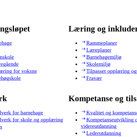
ngsløpet
Læring og inklude
ehage
Rammeplaner
Læreplaner
nskole
Barnehagemiljø
regående
Skolemiljø
æring for voksne
Tilpasset opplæring og
ehøgskole
Fravær
rk
Kompetanse og til
lverk for barnehage
Kvalitet og kompetans
lverk for skole og opplæring
Kompetanseutvikling 
videreutdanning
n
Lederutdanning