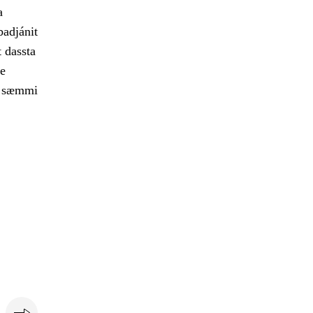
a
badjánit
t dassta
le
 e sæmmi
e