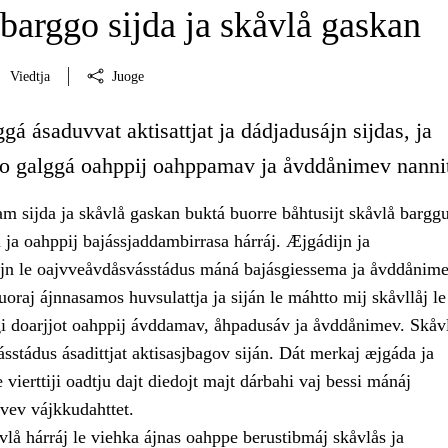
barggo sijda ja skåvlå gaskan
Viedtja
Juoge
á ásaduvvat aktisattjat ja dádjadusájn sijdas, ja
go galggá oahppij oahppamav ja åvddånimev nanni
m sijda ja skåvlå gaskan buktá buorre båhtusijt skåvlå barggu
 ja oahppij bajássjaddambirrasa hárráj. Æjgádijn ja
ijn le oajvveåvdåsvásstádus máná bajásgiessema ja åvddånime
nuoraj ájnnasamos huvsulattja ja siján le máhtto mij skåvllåj le
i doarjjot oahppij ávddamav, åhpadusáv ja åvddånimev. Skåvl
stádus ásadittjat aktisasjbagov siján. Dát merkaj æjgáda ja
 vierttiji oadtju dajt diedojt majt dárbahi vaj bessi mánáj
jvev vájkkudahttet.
vlå hárráj le viehka ájnas oahppe berustibmáj skåvlås ja