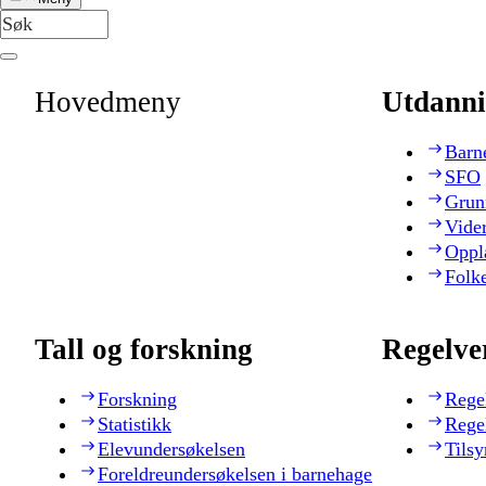
Hovedmeny
Utdanni
Barn
SFO
Grun
Vide
Oppl
Folk
Tall og forskning
Regelve
Forskning
Rege
Statistikk
Rege
Elevundersøkelsen
Tilsy
Foreldreundersøkelsen i barnehage