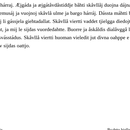
hárraj. Æjgáda ja æjgátåvdåstiddje båhti skåvllåj duojna dájn
musáj ja vuojnoj skåvlå ulme ja bargo hárráj. Dássta máhtti 
 li gássjela giehtadallat. Skåvllå viertti vaddet tjielgga diedoj
at, ja mij le sijdas vuordedahtte. Buorre ja åskåldis dialåvggå 
svásstádus. Skåvllå viertti huoman vieledit jut divna oahppe
 sijdas oattjo.
le
Boahtte biell