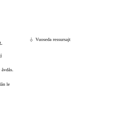
Vuoseda ressursajt
t.
j
 åvdås.
ån le