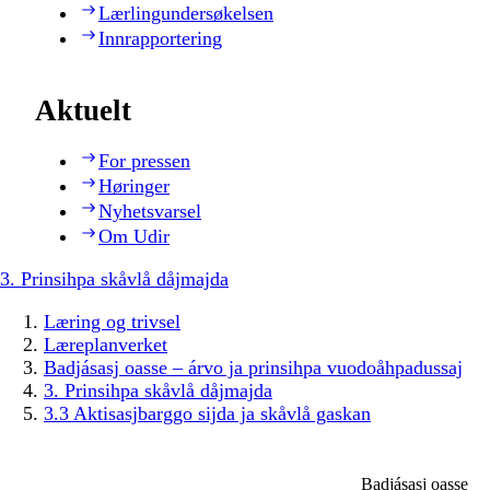
Lærlingundersøkelsen
Innrapportering
Aktuelt
For pressen
Høringer
Nyhetsvarsel
Om Udir
3. Prinsihpa skåvlå dåjmajda
Læring og trivsel
Læreplanverket
Badjásasj oasse – árvo ja prinsihpa vuodoåhpadussaj
3. Prinsihpa skåvlå dåjmajda
3.3 Aktisasjbarggo sijda ja skåvlå gaskan
Badjásasj oasse