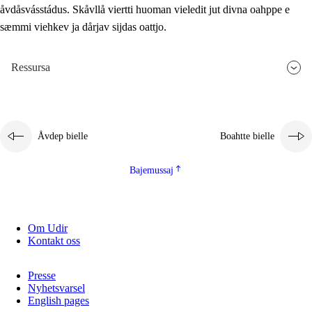
åvdåsvásstádus. Skåvllå viertti huoman vieledit jut divna oahppe e
sæmmi viehkev ja dårjav sijdas oattjo.
Ressursa
Åvdep bielle
Boahtte bielle
Bajemussaj
Om Udir
Kontakt oss
Presse
Nyhetsvarsel
English pages