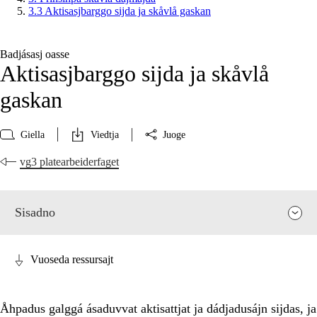
3.3 Aktisasjbarggo sijda ja skåvlå gaskan
Badjásasj oasse
Aktisasjbarggo sijda ja skåvlå
gaskan
Giella
Viedtja
Juoge
vg3 platearbeiderfaget
Sisadno
Vuoseda ressursajt
Åhpadus galggá ásaduvvat aktisattjat ja dádjadusájn sijdas, ja