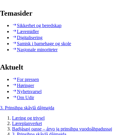
Temasider
Sikkerhet og beredskap
Læremidler
Digitalisering
Samisk i barnehage og skole
Nasjonale minoriteter
Aktuelt
For pressen
Høringer
Nyhetsvarsel
Om Udir
3. Prinsihpa skåvlå dåjmajda
Læring og trivsel
Læreplanverket
Badjásasj oasse – árvo ja prinsihpa vuodoåhpadussaj
3. Prinsihpa skåvlå dåjmajda