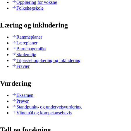
Opplæring for voksne
Folkehøgskole
Læring og inkludering
Rammeplaner
Læreplaner
Barnehagemiljø
Skolemiljø
Tilpasset opplæring og inkludering
Fravær
Vurdering
Eksamen
Prøver
Standpunkt- og underveisvurdering
Vitnemål og kompetansebevis
Tall og forskning