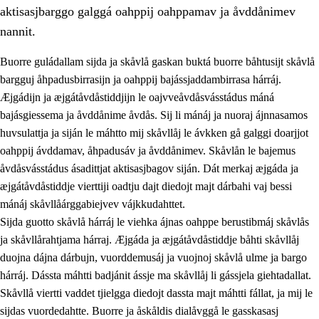
aktisasjbarggo galggá oahppij oahppamav ja åvddånimev
nannit.
Buorre guládallam sijda ja skåvlå gaskan buktá buorre båhtusijt skåvlå
bargguj åhpadusbirrasijn ja oahppij bajássjaddambirrasa hárráj.
Æjgádijn ja æjgátåvdåstiddjijn le oajvveåvdåsvásstádus máná
bajásgiessema ja åvddånime åvdås. Sij li mánáj ja nuoraj ájnnasamos
huvsulattja ja siján le máhtto mij skåvllåj le ávkken gå galggi doarjjot
oahppij ávddamav, åhpadusáv ja åvddånimev. Skåvlån le bajemus
åvdåsvásstádus ásadittjat aktisasjbagov siján. Dát merkaj æjgáda ja
3.
Prinsihpa skåvlå dåjmajda
æjgátåvdåstiddje vierttiji oadtju dajt diedojt majt dárbahi vaj bessi
3.1
Sebrudahtte oahppambirás
mánáj skåvllåárggabiejvev vájkkudahttet.
Sijda guotto skåvlå hárráj le viehka ájnas oahppe berustibmáj skåvlås
3.2
Åhpadibme ja hiebadum åhpadus
ja skåvllårahtjama hárraj. Æjgáda ja æjgátåvdåstiddje båhti skåvllåj
3.3
Aktisasjbarggo sijda ja skåvlå gaskan
duojna dájna dárbujn, vuorddemusáj ja vuojnoj skåvlå ulme ja bargo
hárráj. Dássta máhtti badjánit ássje ma skåvllåj li gássjela giehtadallat.
3.4
Åhpadus åhpadusvidnudagán ja barggoiellemin
Skåvllå viertti vaddet tjielgga diedojt dassta majt máhtti fállat, ja mij le
3.5
Profesjåvnåaktisasjvuohta ja skåvllååvddånibme
sijdas vuordedahtte. Buorre ja åskåldis dialåvggå le gasskasasj