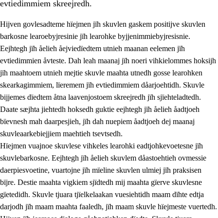
evtiedimmiem skreejredh.
Hijven govlesadteme hïejmen jïh skuvlen gaskem positijve skuvlen
barkosne learoebyjresinie jïh learohke byjjenimmiebyjresisnie.
Eejhtegh jïh åelieh åejviedïedtem utnieh maanan eelemen jïh
evtiedimmien åvteste. Dah leah maanaj jïh noeri vihkielommes hoksijh
jïh maahtoem utnieh mejtie skuvle maahta utnedh gosse learohken
skearkagimmiem, lïeremem jïh evtiedimmiem dåarjoehtidh. Skuvle
bijjemes dïedtem åtna laavenjostoem skreejredh jïh sjïehteladtedh.
3.
Prinsihph skuvlen rïektesisnie
Daate sæjhta jiehtedh hoksedh guktie eejhtegh jïh åelieh åadtjoeh
3.1
Feerhmeles lïeremebyjrese
bïevnesh mah daarpesjieh, jïh dah nuepiem åadtjoeh dej maanaj
skuvleaarkebiejjiem maehtieh tsevtsedh.
3.2
Ööhpehtimmie jïh sjïehtedamme lïerehtimmie
Hïejmen vuajnoe skuvlese vihkeles learohki eadtjohkevoetesne jïh
3.3
Gåetie jïh skuvle laavenjostoeh
skuvlebarkosne. Eejhtegh jïh åelieh skuvlem dåastoehtieh ovmessie
daerpiesvoetine, vuartojne jïh mïeline skuvlen ulmiej jïh praksisen
3.4
Lïerehtimmie learoesïeltesne jïh barkoejielemisnie
bïjre. Destie maahta vigkiem sjïdtedh mij maahta gïerve skuvlesne
3.5
Profesjonsektievoete jïh skuvleevtiedimmie
gïetedidh. Skuvle tjuara tjïelkelaakan vuesiehtidh maam dïhte edtja
darjodh jïh maam maahta faaledh, jïh maam skuvle hïejmeste vuertedh.