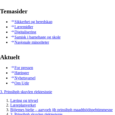
Temasider
Sikkerhet og beredskap
Læremidler
Digitalisering
Samisk i barnehage og skole
Nasjonale minoriteter
Aktuelt
For pressen
Høringer
Nyhetsvarsel
Om Udir
3. Prinsihph skuvlen rïektesisnie
Læring og trivsel
Læreplanverket
Bijjemes bielie – aarvoeh jïh prinsihph maadthööhpehtimmesne
3. Prinsihph skuvlen rïektesisnie