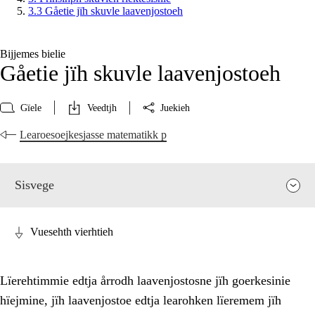
3.3 Gåetie jïh skuvle laavenjostoeh
Bijjemes bielie
Gåetie jïh skuvle laavenjostoeh
Gïele
Veedtjh
Juekieh
Learoesoejkesjasse matematikk p
Sisvege
Vuesehth vierhtieh
Lïerehtimmie edtja årrodh laavenjostosne jïh goerkesinie
hïejmine, jïh laavenjostoe edtja learohken lïeremem jïh