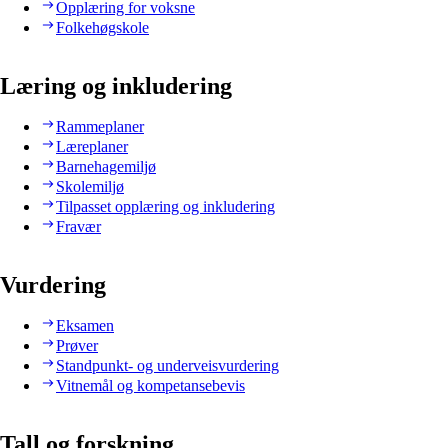
Opplæring for voksne
Folkehøgskole
Læring og inkludering
Rammeplaner
Læreplaner
Barnehagemiljø
Skolemiljø
Tilpasset opplæring og inkludering
Fravær
Vurdering
Eksamen
Prøver
Standpunkt- og underveisvurdering
Vitnemål og kompetansebevis
Tall og forskning