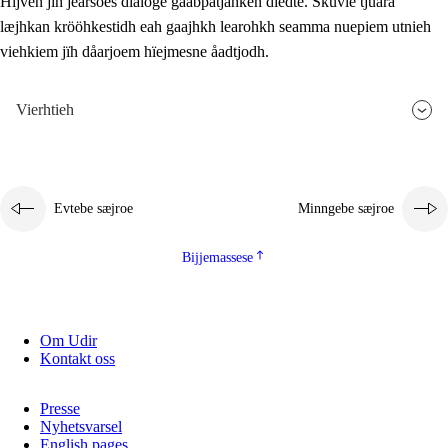
Hijven jïh jearsoes dialoge gåabpatjahken dïedte. Skuvle tjuara
læjhkan krööhkestidh eah gaajhkh learohkh seamma nuepiem utnieh
viehkiem jïh dåarjoem hïejmesne åadtjodh.
Vierhtieh
Evtebe sæjroe
Minngebe sæjroe
Bijjemassese
Om Udir
Kontakt oss
Presse
Nyhetsvarsel
English pages