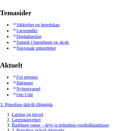
Temasider
Sikkerhet og beredskap
Læremidler
Digitalisering
Samisk i barnehage og skole
Nasjonale minoriteter
Aktuelt
For pressen
Høringer
Nyhetsvarsel
Om Udir
3. Prinsihpa skåvlå dåjmajda
Læring og trivsel
Læreplanverket
Badjásasj oasse – árvo ja prinsihpa vuodoåhpadussaj
3. Prinsihpa skåvlå dåjmajda