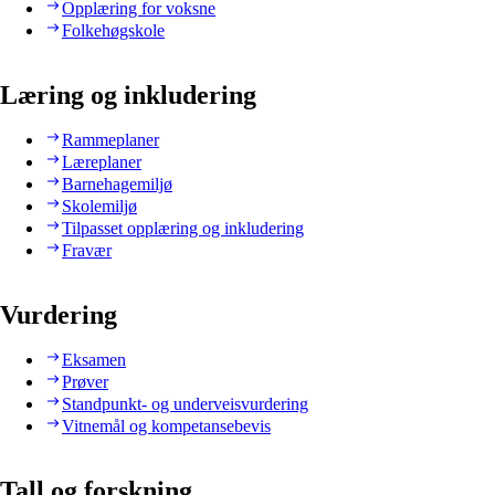
Opplæring for voksne
Folkehøgskole
Læring og inkludering
Rammeplaner
Læreplaner
Barnehagemiljø
Skolemiljø
Tilpasset opplæring og inkludering
Fravær
Vurdering
Eksamen
Prøver
Standpunkt- og underveisvurdering
Vitnemål og kompetansebevis
Tall og forskning