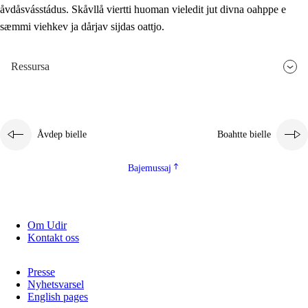
åvdåsvásstádus. Skåvllå viertti huoman vieledit jut divna oahppe e
sæmmi viehkev ja dårjav sijdas oattjo.
Ressursa
Åvdep bielle
Boahtte bielle
Bajemussaj
Om Udir
Kontakt oss
Presse
Nyhetsvarsel
English pages