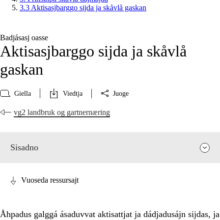
3.3 Aktisasjbarggo sijda ja skåvlå gaskan
Badjásasj oasse
Aktisasjbarggo sijda ja skåvlå
gaskan
Giella
Viedtja
Juoge
vg2 landbruk og gartnernæring
Sisadno
Vuoseda ressursajt
Åhpadus galggá ásaduvvat aktisattjat ja dádjadusájn sijdas, ja