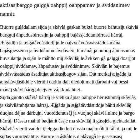
aktisasjbarggo galggá oahppij oahppamav ja åvddånimev
nannit.
Buorre guládallam sijda ja skåvlå gaskan buktá buorre båhtusijt skåvlå
bargguj åhpadusbirrasijn ja oahppij bajássjaddambirrasa hárráj.
Æjgádijn ja æjgátåvdåstiddjijn le oajvveåvdåsvásstádus máná
bajásgiessema ja åvddånime åvdås. Sij li mánáj ja nuoraj ájnnasamos
huvsulattja ja siján le máhtto mij skåvllåj le ávkken gå galggi doarjjot
oahppij ávddamav, åhpadusáv ja åvddånimev. Skåvlån le bajemus
åvdåsvásstádus ásadittjat aktisasjbagov siján. Dát merkaj æjgáda ja
3.
Prinsihpa skåvlå dåjmajda
æjgátåvdåstiddje vierttiji oadtju dajt diedojt majt dárbahi vaj bessi
3.1
Sebrudahtte oahppambirás
mánáj skåvllåárggabiejvev vájkkudahttet.
Sijda guotto skåvlå hárráj le viehka ájnas oahppe berustibmáj skåvlås
3.2
Åhpadibme ja hiebadum åhpadus
ja skåvllårahtjama hárraj. Æjgáda ja æjgátåvdåstiddje båhti skåvllåj
3.3
Aktisasjbarggo sijda ja skåvlå gaskan
duojna dájna dárbujn, vuorddemusáj ja vuojnoj skåvlå ulme ja bargo
hárráj. Dássta máhtti badjánit ássje ma skåvllåj li gássjela giehtadallat.
3.4
Åhpadus åhpadusvidnudagán ja barggoiellemin
Skåvllå viertti vaddet tjielgga diedojt dassta majt máhtti fállat, ja mij le
3.5
Profesjåvnåaktisasjvuohta ja skåvllååvddånibme
sijdas vuordedahtte. Buorre ja åskåldis dialåvggå le gasskasasj