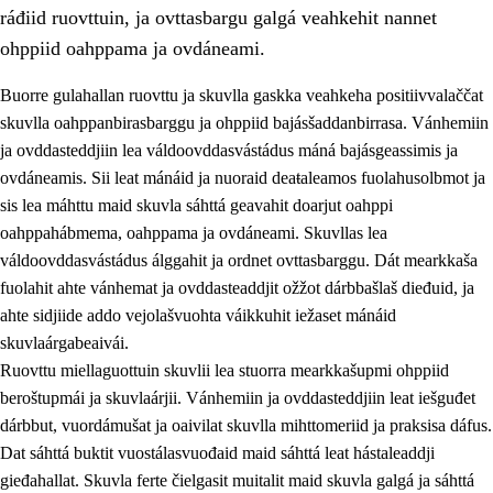
ráđiid ruovttuin, ja ovttasbargu galgá veahkehit nannet
ohppiid oahppama ja ovdáneami.
Buorre gulahallan ruovttu ja skuvlla gaskka veahkeha positiivvalaččat
skuvlla oahppanbirasbarggu ja ohppiid bajásšaddanbirrasa. Vánhemiin
ja ovddasteddjiin lea váldoovddasvástádus máná bajásgeassimis ja
ovdáneamis. Sii leat mánáid ja nuoraid deaŧaleamos fuolahusolbmot ja
sis lea máhttu maid skuvla sáhttá geavahit doarjut oahppi
oahppahábmema, oahppama ja ovdáneami. Skuvllas lea
váldoovddasvástádus álggahit ja ordnet ovttasbarggu. Dát mearkkaša
3.
Skuvlla praksisa prinsihpat
fuolahit ahte vánhemat ja ovddasteaddjit ožžot dárbbašlaš dieđuid, ja
3.1
Fátmmasteaddji oahppanbiras
ahte sidjiide addo vejolašvuohta váikkuhit iežaset mánáid
skuvlaárgabeaivái.
3.2
Oahpaheapmi ja heivehuvvon oahpahus
Ruovttu miellaguottuin skuvlii lea stuorra mearkkašupmi ohppiid
3.3
Ovttasbargu ruovttu ja skuvlla gaskka
beroštupmái ja skuvlaárjii. Vánhemiin ja ovddasteddjiin leat iešguđet
dárbbut, vuordámušat ja oaivilat skuvlla mihttomeriid ja praksisa dáfus.
3.4
Oahpahus oahppofitnodagas ja bargoeallimis
Dat sáhttá buktit vuostálasvuođaid maid sáhttá leat hástaleaddji
3.5
Profešuvdnasearvevuohta ja skuvlaovdáneapmi
gieđahallat. Skuvla ferte čielgasit muitalit maid skuvla galgá ja sáhttá