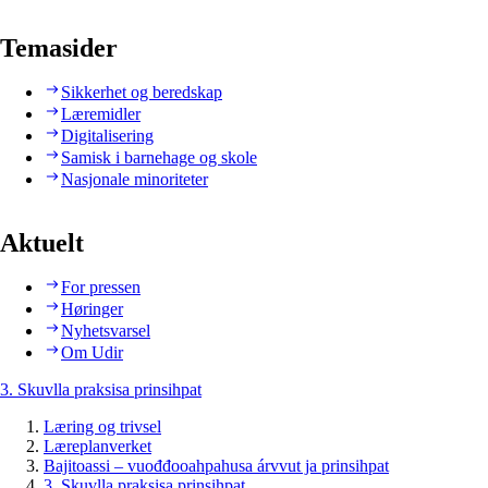
Temasider
Sikkerhet og beredskap
Læremidler
Digitalisering
Samisk i barnehage og skole
Nasjonale minoriteter
Aktuelt
For pressen
Høringer
Nyhetsvarsel
Om Udir
3. Skuvlla praksisa prinsihpat
Læring og trivsel
Læreplanverket
Bajitoassi – vuođđooahpahusa árvvut ja prinsihpat
3. Skuvlla praksisa prinsihpat