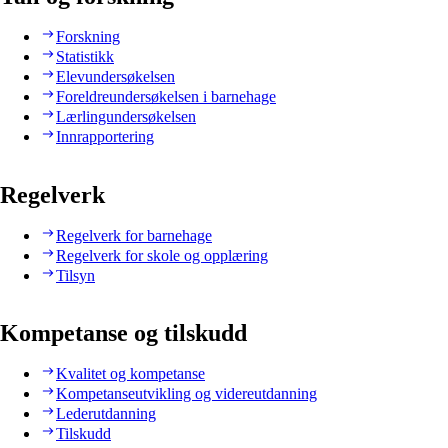
Forskning
Statistikk
Elevundersøkelsen
Foreldreundersøkelsen i barnehage
Lærlingundersøkelsen
Innrapportering
Regelverk
Regelverk for barnehage
Regelverk for skole og opplæring
Tilsyn
Kompetanse og tilskudd
Kvalitet og kompetanse
Kompetanseutvikling og videreutdanning
Lederutdanning
Tilskudd