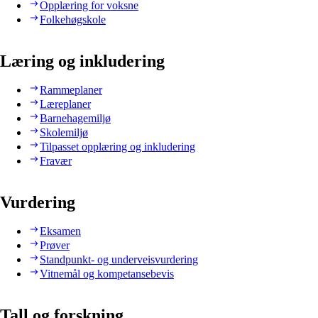
Opplæring for voksne
Folkehøgskole
Læring og inkludering
Rammeplaner
Læreplaner
Barnehagemiljø
Skolemiljø
Tilpasset opplæring og inkludering
Fravær
Vurdering
Eksamen
Prøver
Standpunkt- og underveisvurdering
Vitnemål og kompetansebevis
Tall og forskning