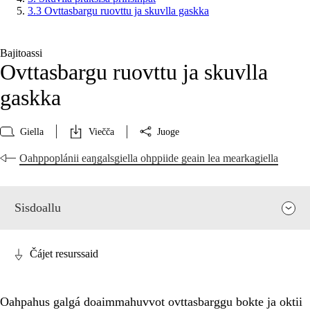
3.3 Ovttasbargu ruovttu ja skuvlla gaskka
Bajitoassi
Ovttasbargu ruovttu ja skuvlla
gaskka
Giella
Viečča
Juoge
Oahppoplánii eaŋgalsgiella ohppiide geain lea mearkagiella
Sisdoallu
Čájet resurssaid
Oahpahus galgá doaimmahuvvot ovttasbarggu bokte ja oktii