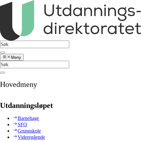
Meny
Hovedmeny
Utdanningsløpet
Barnehage
SFO
Grunnskole
Videregående