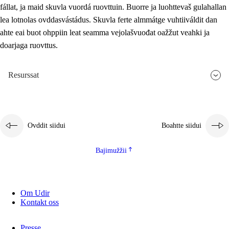
fállat, ja maid skuvla vuordá ruovttuin. Buorre ja luohttevaš gulahallan
lea lotnolas ovddasvástádus. Skuvla ferte almmátge vuhtiiváldit dan
ahte eai buot ohppiin leat seamma vejolašvuođat oažžut veahki ja
doarjaga ruovttus.
Resurssat
Ovddit siidui
Boahtte siidui
Bajimužžii
Om Udir
Kontakt oss
Presse