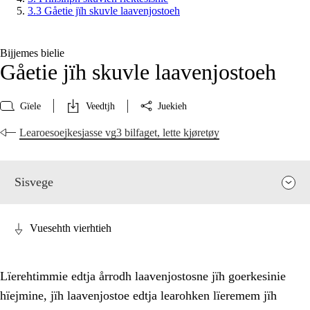
3.3 Gåetie jïh skuvle laavenjostoeh
Bijjemes bielie
Gåetie jïh skuvle laavenjostoeh
Gïele
Veedtjh
Juekieh
Learoesoejkesjasse vg3 bilfaget, lette kjøretøy
Sisvege
Vuesehth vierhtieh
Lïerehtimmie edtja årrodh laavenjostosne jïh goerkesinie
hïejmine, jïh laavenjostoe edtja learohken lïeremem jïh