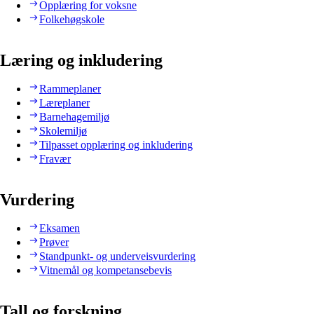
Opplæring for voksne
Folkehøgskole
Læring og inkludering
Rammeplaner
Læreplaner
Barnehagemiljø
Skolemiljø
Tilpasset opplæring og inkludering
Fravær
Vurdering
Eksamen
Prøver
Standpunkt- og underveisvurdering
Vitnemål og kompetansebevis
Tall og forskning