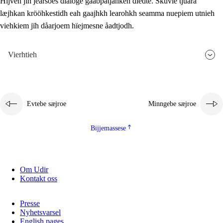
Hijven jïh jearsoes dialoge gåabpatjahken dïedte. Skuvle tjuara
læjhkan krööhkestidh eah gaajhkh learohkh seamma nuepiem utnieh
viehkiem jïh dåarjoem hïejmesne åadtjodh.
Vierhtieh
Evtebe sæjroe
Minngebe sæjroe
Bijjemassese
Om Udir
Kontakt oss
Presse
Nyhetsvarsel
English pages