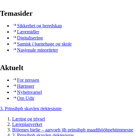
Temasider
Sikkerhet og beredskap
Læremidler
Digitalisering
Samisk i barnehage og skole
Nasjonale minoriteter
Aktuelt
For pressen
Høringer
Nyhetsvarsel
Om Udir
3. Prinsihph skuvlen rïektesisnie
Læring og trivsel
Læreplanverket
Bijjemes bielie – aarvoeh jïh prinsihph maadthööhpehtimmesne
3. Prinsihph skuvlen rïektesisnie