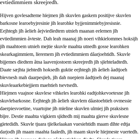
evtiedimmiem skreejredh.
Hijven govlesadteme hïejmen jïh skuvlen gaskem positijve skuvlen
barkosne learoebyjresinie jïh learohke byjjenimmiebyjresisnie.
Eejhtegh jïh åelieh åejviedïedtem utnieh maanan eelemen jïh
evtiedimmien åvteste. Dah leah maanaj jïh noeri vihkielommes hoksijh
jïh maahtoem utnieh mejtie skuvle maahta utnedh gosse learohken
skearkagimmiem, lïeremem jïh evtiedimmiem dåarjoehtidh. Skuvle
bijjemes dïedtem åtna laavenjostoem skreejredh jïh sjïehteladtedh.
3.
Prinsihph skuvlen rïektesisnie
Daate sæjhta jiehtedh hoksedh guktie eejhtegh jïh åelieh åadtjoeh
3.1
Feerhmeles lïeremebyjrese
bïevnesh mah daarpesjieh, jïh dah nuepiem åadtjoeh dej maanaj
skuvleaarkebiejjiem maehtieh tsevtsedh.
3.2
Ööhpehtimmie jïh sjïehtedamme lïerehtimmie
Hïejmen vuajnoe skuvlese vihkeles learohki eadtjohkevoetesne jïh
3.3
Gåetie jïh skuvle laavenjostoeh
skuvlebarkosne. Eejhtegh jïh åelieh skuvlem dåastoehtieh ovmessie
daerpiesvoetine, vuartojne jïh mïeline skuvlen ulmiej jïh praksisen
3.4
Lïerehtimmie learoesïeltesne jïh barkoejielemisnie
bïjre. Destie maahta vigkiem sjïdtedh mij maahta gïerve skuvlesne
3.5
Profesjonsektievoete jïh skuvleevtiedimmie
gïetedidh. Skuvle tjuara tjïelkelaakan vuesiehtidh maam dïhte edtja
darjodh jïh maam maahta faaledh, jïh maam skuvle hïejmeste vuertedh.