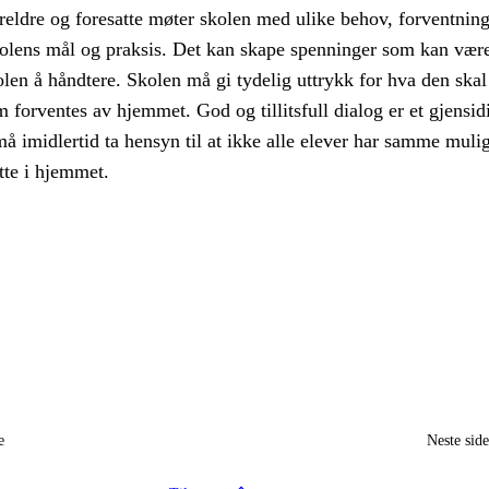
reldre og foresatte møter skolen med ulike behov, forventnin
lens mål og praksis. Det kan skape spenninger som kan vær
len å håndtere. Skolen må gi tydelig uttrykk for hva den ska
m forventes av hjemmet. God og tillitsfull dialog er et gjensid
å imidlertid ta hensyn til at ikke alle elever har samme mulig
øtte i hjemmet.
e
Neste sid