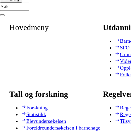
Hovedmeny
Utdanni
Barn
SFO
Grun
Vide
Oppl
Folk
Tall og forskning
Regelve
Forskning
Rege
Statistikk
Rege
Elevundersøkelsen
Tilsy
Foreldreundersøkelsen i barnehage