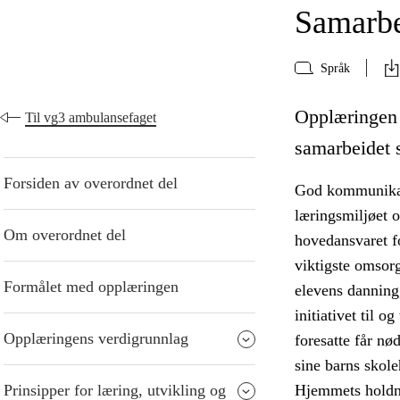
Samarbe
Språk
Opplæringen 
Til vg3 ambulansefaget
samarbeidet s
Forsiden av overordnet del
God kommunikasj
læringsmiljøet o
Om overordnet del
hovedansvaret f
viktigste omsor
Formålet med opplæringen
elevens danning,
initiativet til o
Opplæringens verdigrunnlag
foresatte får nø
sine barns skol
Prinsipper for læring, utvikling og
Hjemmets holdni