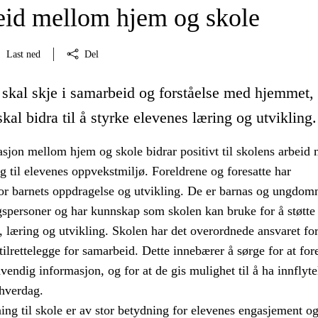
id mellom hjem og skole
Last ned
Del
skal skje i samarbeid og forståelse med hjemmet,
kal bidra til å styrke elevenes læring og utvikling.
on mellom hjem og skole bidrar positivt til skolens arbeid
g til elevenes oppvekstmiljø. Foreldrene og foresatte har
or barnets oppdragelse og utvikling. De er barnas og ungdo
gspersoner og har kunnskap som skolen kan bruke for å støtte
 læring og utvikling. Skolen har det overordnede ansvaret for
g tilrettelegge for samarbeid. Dette innebærer å sørge for at for
dvendig informasjon, og for at de gis mulighet til å ha innflyte
ehverdag.
ng til skole er av stor betydning for elevenes engasjement o