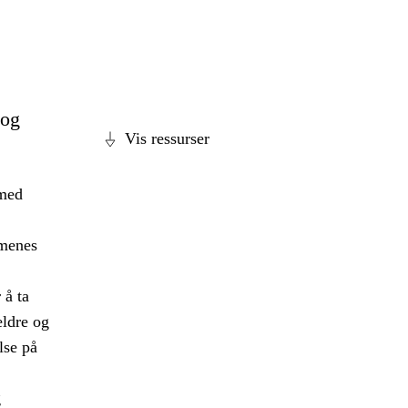
 og
Vis ressurser
 med
mmenes
 å ta
eldre og
lse på
g