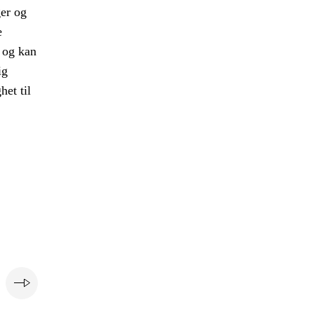
ger og
e
l og kan
ig
het til
e