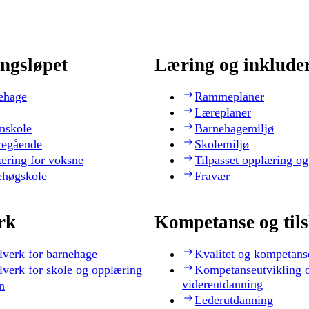
ngsløpet
Læring og inklude
ehage
Rammeplaner
Læreplaner
nskole
Barnehagemiljø
regående
Skolemiljø
æring for voksne
Tilpasset opplæring og
ehøgskole
Fravær
rk
Kompetanse og til
lverk for barnehage
Kvalitet og kompetans
lverk for skole og opplæring
Kompetanseutvikling 
videreutdanning
n
Lederutdanning