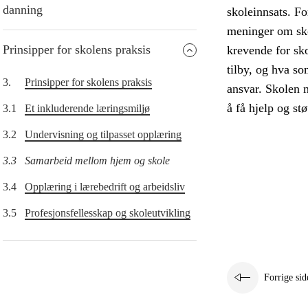
danning
skoleinnsats. Fo
meninger om sko
Prinsipper for skolens praksis
krevende for sko
tilby, og hva so
3.
Prinsipper for skolens praksis
ansvar. Skolen m
å få hjelp og st
3.1
Et inkluderende læringsmiljø
3.2
Undervisning og tilpasset opplæring
3.3
Samarbeid mellom hjem og skole
3.4
Opplæring i lærebedrift og arbeidsliv
3.5
Profesjonsfellesskap og skoleutvikling
Forrige sid