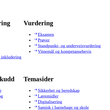
ring
Vurdering
Eksamen
Prøver
Standpunkt- og underveisvurdering
Vitnemål og kompetansebevis
 inkludering
skudd
Temasider
e
Sikkerhet og beredskap
og
Læremidler
Digitalisering
Samisk i barnehage og skole