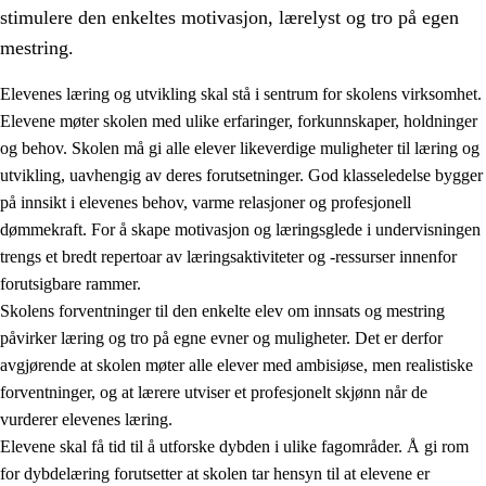
stimulere den enkeltes motivasjon, lærelyst og tro på egen
mestring.
Elevenes læring og utvikling skal stå i sentrum for skolens virksomhet.
Elevene møter skolen med ulike erfaringer, forkunnskaper, holdninger
og behov. Skolen må gi alle elever likeverdige muligheter til læring og
utvikling, uavhengig av deres forutsetninger. God klasseledelse bygger
på innsikt i elevenes behov, varme relasjoner og profesjonell
dømmekraft. For å skape motivasjon og læringsglede i undervisningen
trengs et bredt repertoar av læringsaktiviteter og -ressurser innenfor
3.
Prinsipper for skolens praksis
forutsigbare rammer.
3.1
Et inkluderende læringsmiljø
Skolens forventninger til den enkelte elev om innsats og mestring
påvirker læring og tro på egne evner og muligheter. Det er derfor
3.2
Undervisning og tilpasset opplæring
avgjørende at skolen møter alle elever med ambisiøse, men realistiske
3.3
Samarbeid mellom hjem og skole
forventninger, og at lærere utviser et profesjonelt skjønn når de
vurderer elevenes læring.
3.4
Opplæring i lærebedrift og arbeidsliv
Elevene skal få tid til å utforske dybden i ulike fagområder. Å gi rom
3.5
Profesjonsfellesskap og skoleutvikling
for dybdelæring forutsetter at skolen tar hensyn til at elevene er