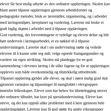
elever får best mulig utbytte av den ordinære opplæringen. Skolen kan
blant annet tilpasse opplæringen gjennom arbeidsformer og
pedagogiske metoder, bruk av læremidler, organisering, og i arbeidet
med læringsmiljøet, læreplaner og vurdering. Lærerne må bruke et
godt faglig skjønn i arbeidet med å tilpasse opplæringen.
God vurdering, der forventningene er tydelige og eleven deltar og blir
hørt underveis i læringsarbeidet, er en nøkkel til å tilpasse
undervisningen. Lærerne skal i sin undervisning støtte og veilede
elevene til å kunne sette seg mål, velge egnede framgangsmåter og
vurdere sin egen utvikling. Skolen må planlegge for en god
sammenheng i elevenes læring i de ulike fagene og for at opplæringen
oppleves som både overkommelig og tilstrekkelig utfordrende.
Tilpasset opplæring gjelder alle elever, og skal i størst mulig grad skje
gjennom variasjon og tilpasninger til mangfoldet i elevgruppen
innenfor fellesskapet. Elever som har behov for tilrettelegging utover
det ordinære tilbudet, har krav på spesialundervisning. Elever kan
streve, og det kan oppstå ulike problemer med å lære gjennom hele
opplæringsløpet. Lærerne kan få god støtte fra andre yrkesgrupper