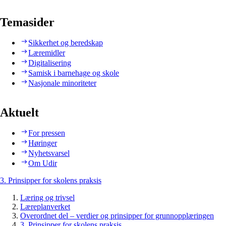
Temasider
Sikkerhet og beredskap
Læremidler
Digitalisering
Samisk i barnehage og skole
Nasjonale minoriteter
Aktuelt
For pressen
Høringer
Nyhetsvarsel
Om Udir
3. Prinsipper for skolens praksis
Læring og trivsel
Læreplanverket
Overordnet del – verdier og prinsipper for grunnopplæringen
3. Prinsipper for skolens praksis