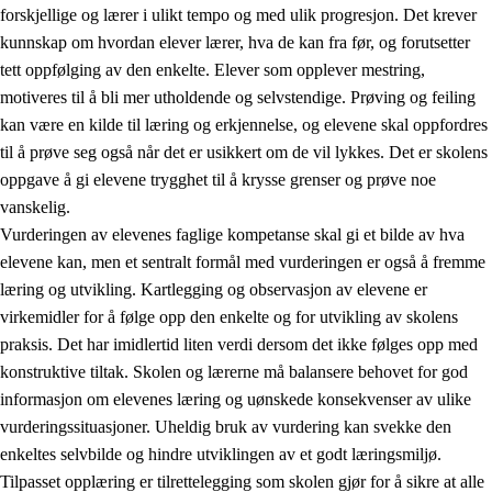
forskjellige og lærer i ulikt tempo og med ulik progresjon. Det krever
kunnskap om hvordan elever lærer, hva de kan fra før, og forutsetter
tett oppfølging av den enkelte. Elever som opplever mestring,
motiveres til å bli mer utholdende og selvstendige. Prøving og feiling
kan være en kilde til læring og erkjennelse, og elevene skal oppfordres
til å prøve seg også når det er usikkert om de vil lykkes. Det er skolens
oppgave å gi elevene trygghet til å krysse grenser og prøve noe
vanskelig.
Vurderingen av elevenes faglige kompetanse skal gi et bilde av hva
elevene kan, men et sentralt formål med vurderingen er også å fremme
læring og utvikling. Kartlegging og observasjon av elevene er
virkemidler for å følge opp den enkelte og for utvikling av skolens
praksis. Det har imidlertid liten verdi dersom det ikke følges opp med
konstruktive tiltak. Skolen og lærerne må balansere behovet for god
informasjon om elevenes læring og uønskede konsekvenser av ulike
vurderingssituasjoner. Uheldig bruk av vurdering kan svekke den
enkeltes selvbilde og hindre utviklingen av et godt læringsmiljø.
Tilpasset opplæring er tilrettelegging som skolen gjør for å sikre at alle