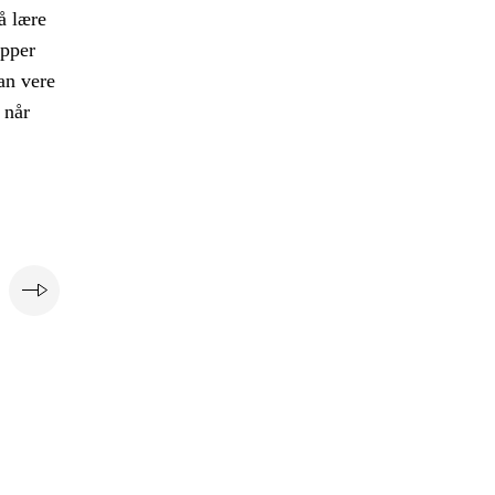
å lære
upper
kan vere
 når
e