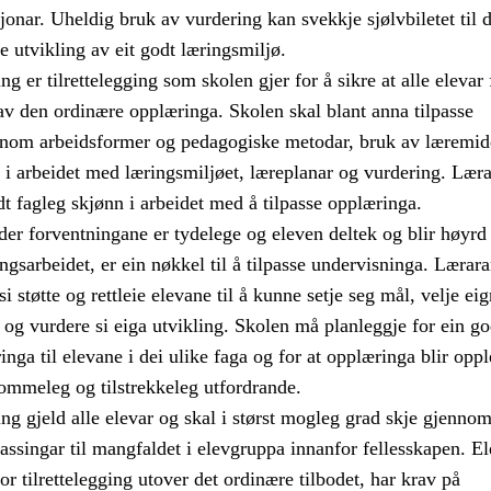
jonar. Uheldig bruk av vurdering kan svekkje sjølvbiletet til 
e utvikling av eit godt læringsmiljø.
g er tilrettelegging som skolen gjer for å sikre at alle elevar 
av den ordinære opplæringa. Skolen skal blant anna tilpasse
nom arbeidsformer og pedagogiske metodar, bruk av læremid
 i arbeidet med læringsmiljøet, læreplanar og vurdering. Lær
t fagleg skjønn i arbeidet med å tilpasse opplæringa.
er forventningane er tydelege og eleven deltek og blir høyrd
ngsarbeidet, er ein nøkkel til å tilpasse undervisninga. Lærara
i støtte og rettleie elevane til å kunne setje seg mål, velje ei
og vurdere si eiga utvikling. Skolen må planleggje for ein g
nga til elevane i dei ulike faga og for at opplæringa blir opp
mmeleg og tilstrekkeleg utfordrande.
ng gjeld alle elevar og skal i størst mogleg grad skje gjenno
passingar til mangfaldet i elevgruppa innanfor fellesskapen. El
r tilrettelegging utover det ordinære tilbodet, har krav på