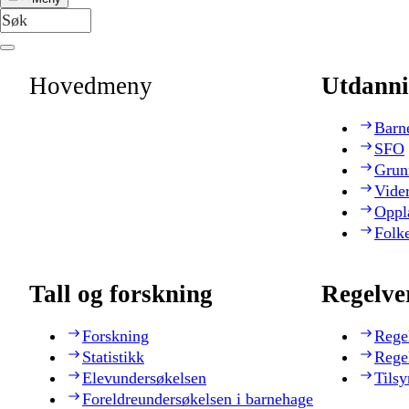
Hovedmeny
Utdanni
Barn
SFO
Grun
Vide
Oppl
Folk
Tall og forskning
Regelve
Forskning
Rege
Statistikk
Rege
Elevundersøkelsen
Tilsy
Foreldreundersøkelsen i barnehage