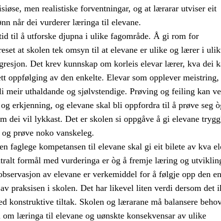
iøse, men realistiske forventningar, og at lærarar utviser eit
ønn når dei vurderer læringa til elevane.
tid til å utforske djupna i ulike fagområde. Å gi rom for
eset at skolen tek omsyn til at elevane er ulike og lærer i uli
gresjon. Det krev kunnskap om korleis elevar lærer, kva dei k
tett oppfølging av den enkelte. Elevar som opplever meistring, 
bli meir uthaldande og sjølvstendige. Prøving og feiling kan ve
g og erkjenning, og elevane skal bli oppfordra til å prøve seg ò
om dei vil lykkast. Det er skolen si oppgåve å gi elevane tryggl
r og prøve noko vanskeleg.
n faglege kompetansen til elevane skal gi eit bilete av kva e
tralt formål med vurderinga er òg å fremje læring og utviklin
observasjon av elevane er verkemiddel for å følgje opp den en
 av praksisen i skolen. Det har likevel liten verdi dersom det i
ed konstruktive tiltak. Skolen og lærarane må balansere behov
 om læringa til elevane og uønskte konsekvensar av ulike