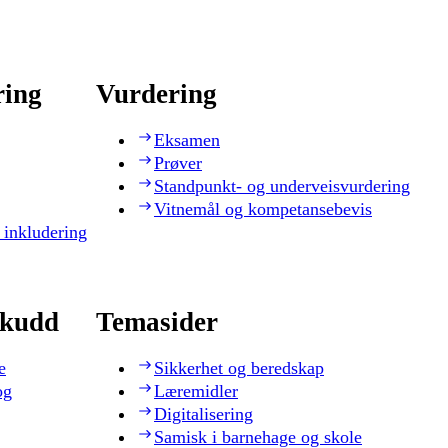
ring
Vurdering
Eksamen
Prøver
Standpunkt- og underveisvurdering
Vitnemål og kompetansebevis
 inkludering
skudd
Temasider
e
Sikkerhet og beredskap
og
Læremidler
Digitalisering
Samisk i barnehage og skole