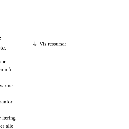
e
Vis ressursar
te.
ane
en må
, varme
nnanfor
r læring
er alle