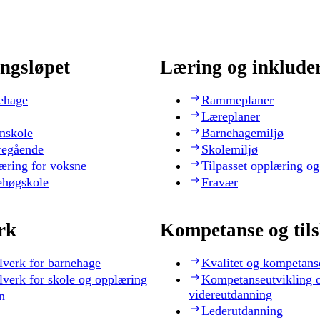
ngsløpet
Læring og inklude
ehage
Rammeplaner
Læreplaner
nskole
Barnehagemiljø
regående
Skolemiljø
æring for voksne
Tilpasset opplæring og
ehøgskole
Fravær
rk
Kompetanse og til
lverk for barnehage
Kvalitet og kompetans
lverk for skole og opplæring
Kompetanseutvikling 
videreutdanning
n
Lederutdanning