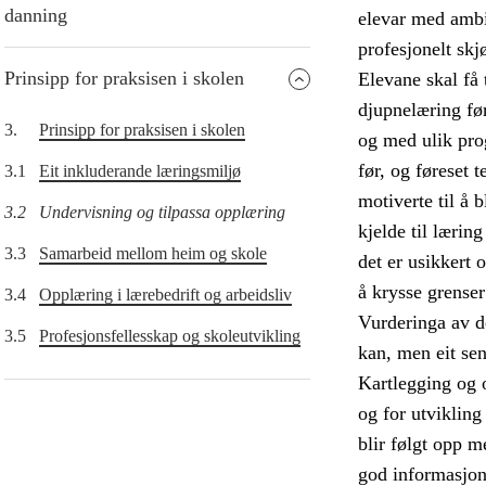
danning
elevar med ambis
profesjonelt skj
Prinsipp for praksisen i skolen
Elevane skal få 
djupnelæring før
3.
Prinsipp for praksisen i skolen
og med ulik pro
før, og føreset 
3.1
Eit inkluderande læringsmiljø
motiverte til å 
3.2
Undervisning og tilpassa opplæring
kjelde til lærin
3.3
Samarbeid mellom heim og skole
det er usikkert 
å krysse grense
3.4
Opplæring i lærebedrift og arbeidsliv
Vurderinga av de
3.5
Profesjonsfellesskap og skoleutvikling
kan, men eit sen
Kartlegging og 
og for utvikling
blir følgt opp m
god informasjon