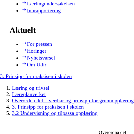
Lærlingundersøkelsen
Innrapportering
Aktuelt
For pressen
Høringer
Nyhetsvarsel
Om Udir
3. Prinsipp for praksisen i skolen
Læring og trivsel
Læreplanverket
Overordna del – verdiar og prinsipp for grunnopplæring
3. Prinsipp for praksisen i skolen
3.2 Undervisning og tilpassa opplæring
Overordna del