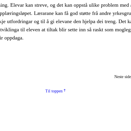
ning. Elevar kan streve, og det kan oppstå ulike problem med 
pplæringsløpet. Lærarane kan få god støtte frå andre yrkesgr
kje utfordringar og til å gi elevane den hjelpa dei treng. Det 
tviklinga til eleven at tiltak blir sette inn så raskt som mogleg
ir oppdaga.
Neste sid
Til toppen