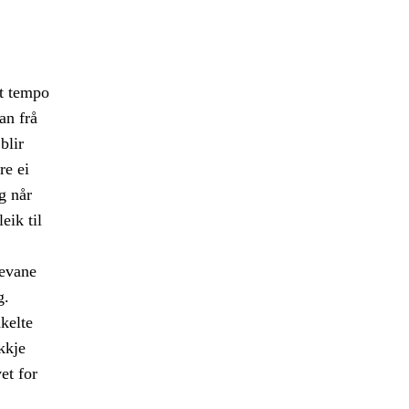
kt tempo
an frå
blir
re ei
g når
eik til
levane
g.
kelte
kkje
et for