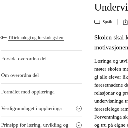
Undervi
Språk
Skolen skal le
Til teknologi og forskningslære
motivasjonen,
Forsida overordna del
Læringa og utvik
møter skolen me
Om overordna del
gi alle elevar l
føresetnadene de
Formålet med opplæringa
relasjonar og p
undervisninga tr
Verdigrunnlaget i opplæringa
føreseielege ra
Forventninga sko
Prinsipp for læring, utvikling og
og tru på eigne 