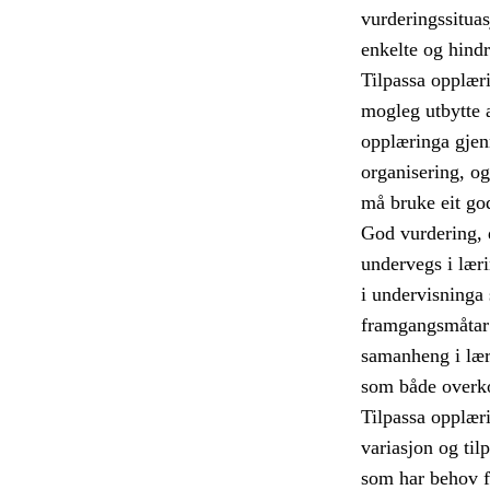
vurderingssituas
enkelte og hindr
Tilpassa opplærin
mogleg utbytte 
opplæringa gjen
organisering, og
må bruke eit god
God vurdering, d
undervegs i læri
i undervisninga s
framgangsmåtar 
samanheng i læri
som både overko
Tilpassa opplæri
variasjon og til
som har behov fo