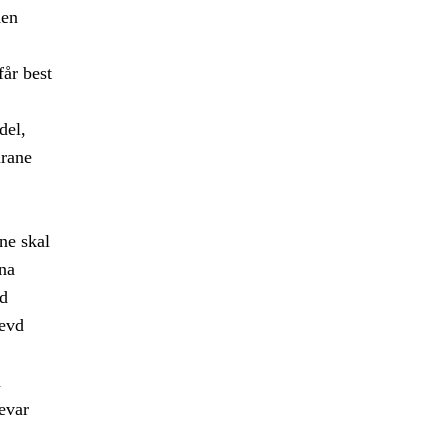
den
får best
del,
arane
ne skal
gna
od
levd
m
evar