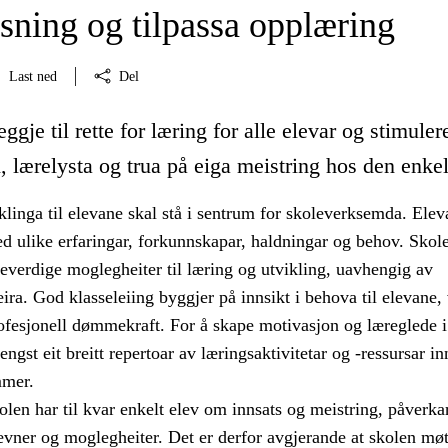
sning og tilpassa opplæring
Last ned
Del
ggje til rette for læring for alle elevar og stimuler
 lærelysta og trua på eiga meistring hos den enkel
linga til elevane skal stå i sentrum for skoleverksemda. Elev
d ulike erfaringar, forkunnskapar, haldningar og behov. Skol
ikeverdige moglegheiter til læring og utvikling, uavhengig av
ira. God klasseleiing byggjer på innsikt i behova til elevane
rofesjonell dømmekraft. For å skape motivasjon og læreglede i
engst eit breitt repertoar av læringsaktivitetar og -ressursar i
mmer.
len har til kvar enkelt elev om innsats og meistring, påverka
evner og moglegheiter. Det er derfor avgjerande at skolen møt