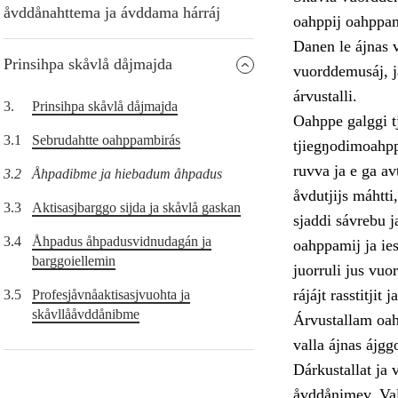
åvddånahttema ja ávddama hárráj
oahppij oahppam
Danen le ájnas v
Prinsihpa skåvlå dåjmajda
vuorddemusáj, j
árvustalli.
3.
Prinsihpa skåvlå dåjmajda
Oahppe galggi t
3.1
Sebrudahtte oahppambirás
tjiegŋodimoahppa
ruvva ja e ga a
3.2
Åhpadibme ja hiebadum åhpadus
åvdutjijs máhtti
3.3
Aktisasjbarggo sijda ja skåvlå gaskan
sjaddi sávrebu j
3.4
Åhpadus åhpadusvidnudagán ja
oahppamij ja ies
barggoiellemin
juorruli jus vu
rájájt rasstitjit 
3.5
Profesjåvnåaktisasjvuohta ja
skåvllååvddånibme
Árvustallam oah
valla ájnas ájg
Dárkustallat ja 
åvddånimev. Val