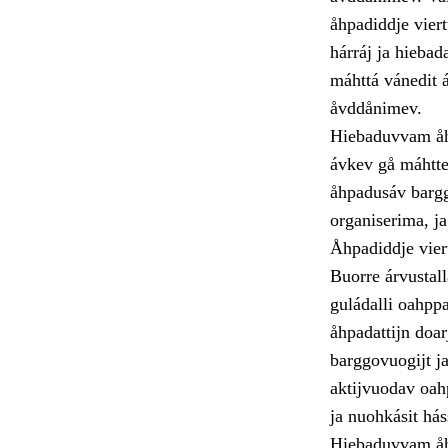
åhpadiddje vier
hárráj ja hiebad
máhttá vánedit á
åvddånimev.
Hiebaduvvam åhp
ávkev gå máhtte
åhpadusáv bargg
organiserima, j
Åhpadiddje vier
Buorre árvustall
guládalli oahpp
åhpadattijn doarj
barggovuogijt ja
aktijvuodav oah
ja nuohkásit hás
Hiebaduvvam åhp