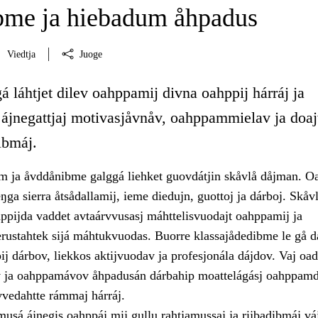
me ja hiebadum åhpadus
Viedtja
Juoge
á láhtjet dilev oahppamij divna oahppij hárráj ja
 ájnegattjaj motivasjåvnåv, oahppammielav ja doa
dibmáj.
 ja åvddånibme galggá liehket guovdátjin skåvlå dåjman. O
eŋga sierra åtsådallamij, ieme diedujn, guottoj ja dárboj. Skåvl
hppijda vaddet avtaárvvusasj máhttelisvuodajt oahppamij ja
rustahtek sijá máhtukvuodas. Buorre klassajådedibme le gå d
ij dárbov, liekkos aktijvuodav ja profesjonála dájdov. Vaj oad
 ja oahppamávov åhpadusán dárbahip moattelágásj oahppamd
rvvedahtte rámmaj hárráj.
usá ájnegis oahppáj mij gullu rahtjamussaj ja rijbadibmáj vá