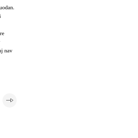
vuodan.
i
re
v
uj nav
e