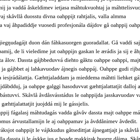
ij ja vaddá åskeldimev ietjasa máhtukvuohtaj ja máhttelisvu
aj skåvllå duosstu divna oahppijt rahtjalis, valla almma
a vaj åhpadiddje vuosedi profesjonála dájdov gå oahppij oa
jiegŋudagájt duon dán fáhkasuorgen guoradallat. Gå vaddi sa
mij, de li vieledime jut oahppijn gaskan le ærádis ja sij e åh
vta ålov. Dassta gájbbeduvvá diehto gåktu oahppe oahppi, maj
, ja gájbbet aj lahkavuodav ájnegis oahppáj. Oahppe gudi rijba
a iesjrádálattja. Gæhttjaladdam ja mieddema máhtti liehket gá
jdåbdduj, ja oahppe galggi hasoduvvat gæhttjalattatjit dalloj a
orbástuvvi. Skåvlå åvdåsvásstádus le oahppijda jasskavuodav v
ja gæhttjalattatjit juojddá mij le gássjelis.
ppij fágalasj máhtudagás vadda gåvåv dassta majt oahppe má
gomus árvustallamijn le aj oahppamav ja åvddånimev åvdedit.
váksjot oahppijt le vájkkudus gåtsedittjat ájnegattjajt ja skåvlå
la dassta ij le ávkke jus e boade makkirak buorre dåjma. Skåv