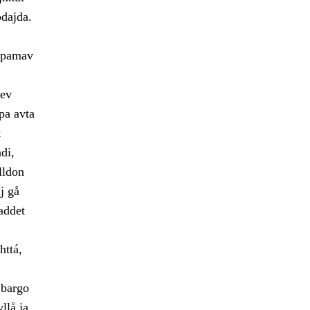
odajda.
hppamav
jev
pa avta
t
di,
lldon
j gå
addet
httá,
 bargo
llå ja