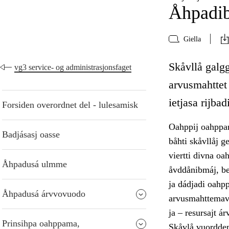
Åhpadib
Giella
Skåvllå galgg
vg3 service- og administrasjonsfaget
arvusmahttet
ietjasa rijba
Forsiden overordnet del - lulesamisk
Oahppij oahppam
Badjásasj oasse
båhti skåvllåj g
viertti divna oa
Åhpadusá ulmme
åvddånibmáj, be
ja dádjadi oahpp
Åhpadusá árvvovuodo
arvusmahttemav
ja – resursajt á
Prinsihpa oahppama,
Skåvlå vuorddem