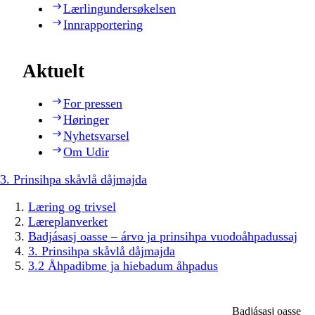
Lærlingundersøkelsen
Innrapportering
Aktuelt
For pressen
Høringer
Nyhetsvarsel
Om Udir
3. Prinsihpa skåvlå dåjmajda
Læring og trivsel
Læreplanverket
Badjásasj oasse – árvo ja prinsihpa vuodoåhpadussaj
3. Prinsihpa skåvlå dåjmajda
3.2 Åhpadibme ja hiebadum åhpadus
Badjásasj oasse