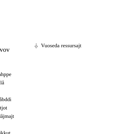
Vuoseda ressursajt
jvov
ahppe
lå
åbddi
tjot
åjmajt
jkkut