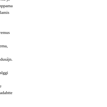
oahppama
llamis
oremus
nema,
adusájn.
alggi
e
adahtte