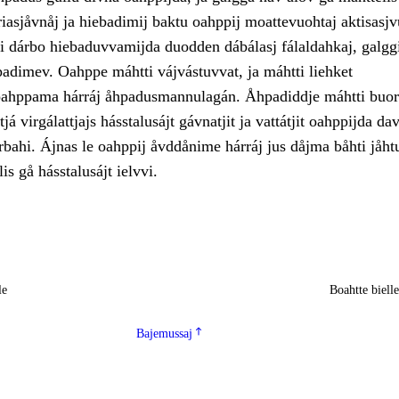
iasjåvnåj ja hiebadimij baktu oahppij moattevuohtaj aktisasj
 dárbo hiebaduvvamijda duodden dábálasj fálaldahkaj, galgg
padimev. Oahppe máhtti vájvástuvvat, ja máhtti liehket
oahppama hárráj åhpadusmannulagán. Åhpadiddje máhtti buor
tjá virgálattjajs hásstalusájt gávnatjit ja vattátjit oahppijda da
bahi. Ájnas le oahppij åvddånime hárráj jus dåjma båhti jåht
is gå hásstalusájt ielvvi.
le
Boahtte biell
Bajemussaj