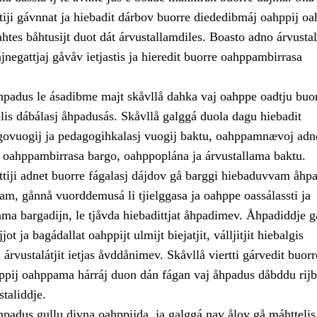
ttiji gávnnat ja hiebadit dárbov buorre diededibmáj oahppij 
ahtes båhtusijt duot dát árvustallamdiles. Boasto adno árvusta
jnegattjaj gåvåv ietjastis ja hieredit buorre oahppambirrasa
adus le ásadibme majt skåvllå dahka vaj oahppe oadtju bu
lis dábálasj åhpadusás. Skåvllå galggá duola dagu hiebadit
ovuogij ja pedagogihkalasj vuogij baktu, oahppamnævoj ad
a oahppambirrasa bargo, oahppoplána ja árvustallama baktu.
ttiji adnet buorre fágalasj dájdov gå barggi hiebaduvvam åhp
am, gånnå vuorddemusá li tjielggasa ja oahppe oassálassti ja
ama bargadijn, le tjåvda hiebadittjat åhpadimev. Åhpadiddje g
jot ja bagádallat oahppijt ulmijt biejatjit, válljitjit hiebalgis
 árvustalátjit ietjas åvddånimev. Skåvllå viertti gárvedit buorr
ppij oahppama hárráj duon dán fágan vaj åhpadus dåbddu rijb
staliddje.
adus gullu divna oahppijda, ja galggá nav ålov gå máhttelis