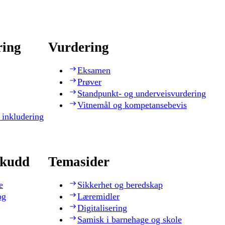
ring
Vurdering
Eksamen
Prøver
Standpunkt- og underveisvurdering
Vitnemål og kompetansebevis
 inkludering
skudd
Temasider
e
Sikkerhet og beredskap
og
Læremidler
Digitalisering
Samisk i barnehage og skole