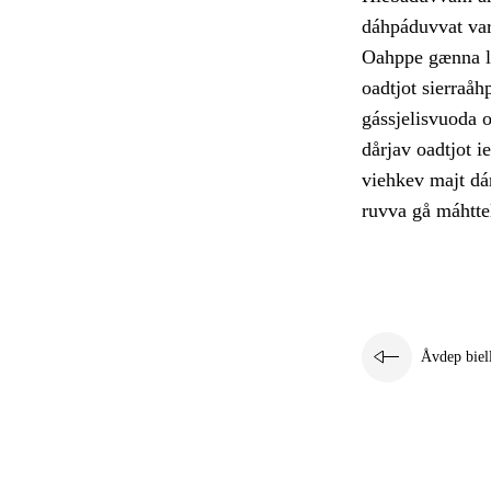
dáhpáduvvat var
Oahppe gænna li
oadtjot sierraåh
gássjelisvuoda 
dårjav oadtjot ie
viehkev majt dár
ruvva gå máhttel
Åvdep biel