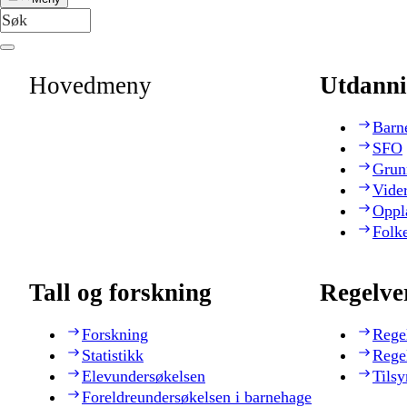
Hovedmeny
Utdanni
Barn
SFO
Grun
Vide
Oppl
Folk
Tall og forskning
Regelve
Forskning
Rege
Statistikk
Rege
Elevundersøkelsen
Tilsy
Foreldreundersøkelsen i barnehage