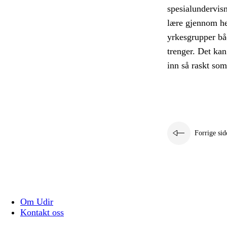
spesialundervis
lære gjennom he
yrkesgrupper båd
trenger. Det kan
inn så raskt so
Forrige sid
Om Udir
Kontakt oss