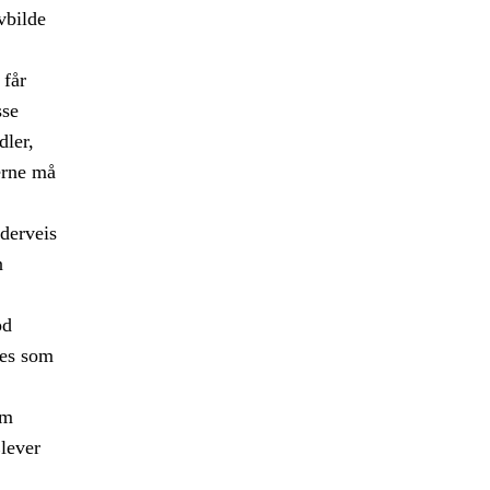
vbilde
 får
sse
ler,
erne må
nderveis
n
od
ves som
om
Elever