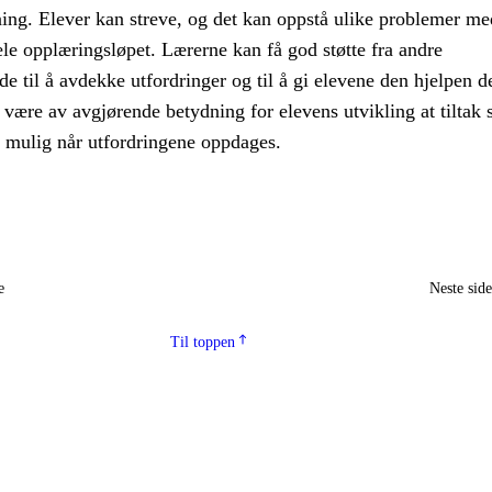
ning. Elever kan streve, og det kan oppstå ulike problemer me
le opplæringsløpet. Lærerne kan få god støtte fra andre
e til å avdekke utfordringer og til å gi elevene den hjelpen d
 være av avgjørende betydning for elevens utvikling at tiltak s
m mulig når utfordringene oppdages.
e
Neste sid
Til toppen