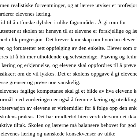
en realistiske forventninger, og at lærere utviser et profesjo
rderer elevenes læring.
tid til å utforske dybden i ulike fagområder. Å gi rom for
setter at skolen tar hensyn til at elevene er forskjellige og læ
med ulik progresjon. Det krever kunnskap om hvordan elever 
ør, og forutsetter tett oppfølging av den enkelte. Elever som 
res til å bli mer utholdende og selvstendige. Prøving og feili
l læring og erkjennelse, og elevene skal oppfordres til å prøve
usikkert om de vil lykkes. Det er skolens oppgave å gi eleven
rysse grenser og prøve noe vanskelig.
elevenes faglige kompetanse skal gi et bilde av hva elevene k
 formål med vurderingen er også å fremme læring og utvikling
observasjon av elevene er virkemidler for å følge opp den enk
 skolens praksis. Det har imidlertid liten verdi dersom det ikk
ktive tiltak. Skolen og lærerne må balansere behovet for god
elevenes læring og uønskede konsekvenser av ulike