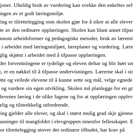
sjoner. Uheldig bruk av vurdering kan svekke den enkeltes sel
ingen av et godt læringsmiljø.
ng er tilrettelegging som skolen gjør for å sikre at alle elever
te av den ordinære opplæringen. Skolen kan blant annet tilpa
nnom arbeidsformer og pedagogiske metoder, bruk av læremid
g i arbeidet med læringsmiljøet, læreplaner og vurdering. Lær
glig skjønn i arbeidet med å tilpasse opplæringen.
er forventningene er tydelige og eleven deltar og blir hørt u
t, er en nøkkel til å tilpasse undervisningen. Lærerne skal i si
tte og veilede elevene til å kunne sette seg mål, velge egnede
og vurdere sin egen utvikling. Skolen må planlegge for en g
evenes læring i de ulike fagene og for at opplæringen opple
ig og tilstrekkelig utfordrende.
ing gjelder alle elever, og skal i størst mulig grad skje gjenn
pasninger til mangfoldet i elevgruppen innenfor fellesskapet. 
r tilrettelegging utover det ordinære tilbudet, har krav på