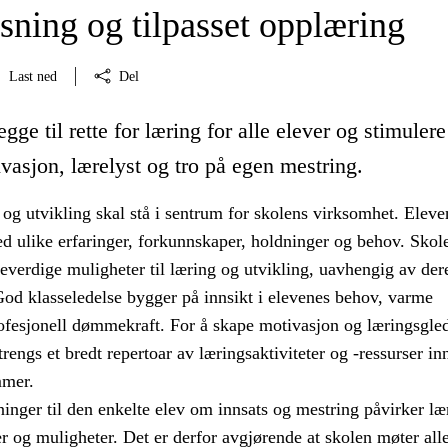
sning og tilpasset opplæring
Last ned
Del
egge til rette for læring for alle elever og stimuler
vasjon, lærelyst og tro på egen mestring.
og utvikling skal stå i sentrum for skolens virksomhet. Eleve
d ulike erfaringer, forkunnskaper, holdninger og behov. Sko
ikeverdige muligheter til læring og utvikling, uavhengig av der
God klasseledelse bygger på innsikt i elevenes behov, varme
rofesjonell dømmekraft. For å skape motivasjon og læringsgled
rengs et bredt repertoar av læringsaktiviteter og -ressurser in
mmer.
inger til den enkelte elev om innsats og mestring påvirker læ
r og muligheter. Det er derfor avgjørende at skolen møter alle