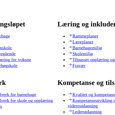
ngsløpet
Læring og inklude
ehage
Rammeplaner
Læreplaner
nskole
Barnehagemiljø
regående
Skolemiljø
æring for voksne
Tilpasset opplæring og
ehøgskole
Fravær
rk
Kompetanse og til
lverk for barnehage
Kvalitet og kompetans
lverk for skole og opplæring
Kompetanseutvikling 
videreutdanning
n
Lederutdanning