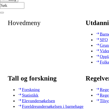
Hovedmeny
Utdanni
Barn
SFO
Grun
Vide
Oppl
Folk
Tall og forskning
Regelve
Forskning
Rege
Statistikk
Rege
Elevundersøkelsen
Tilsy
Foreldreundersøkelsen i barnehage