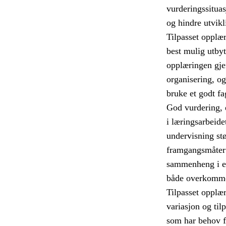
vurderingssitua
og hindre utvikl
Tilpasset opplæri
best mulig utbyt
opplæringen gje
organisering, o
bruke et godt fa
God vurdering, d
i læringsarbeide
undervisning stø
framgangsmåter 
sammenheng i el
både overkommel
Tilpasset opplær
variasjon og til
som har behov fo