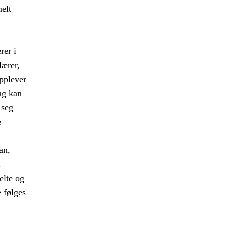
nelt
rer i
lærer,
opplever
ng kan
 seg
e
an,
.
elte og
e følges