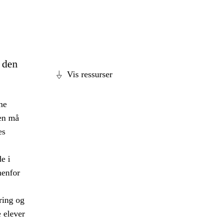
e den
Vis ressurser
ne
len må
es
e i
nenfor
ring og
 elever