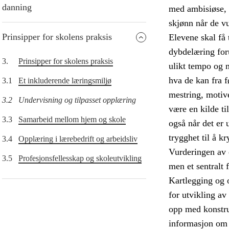
danning
med ambisiøse, m
skjønn når de vu
Prinsipper for skolens praksis
Elevene skal få 
dybdelæring forut
3.
Prinsipper for skolens praksis
ulikt tempo og 
hva de kan fra f
3.1
Et inkluderende læringsmiljø
mestring, motive
3.2
Undervisning og tilpasset opplæring
være en kilde ti
3.3
Samarbeid mellom hjem og skole
også når det er 
trygghet til å k
3.4
Opplæring i lærebedrift og arbeidsliv
Vurderingen av 
3.5
Profesjonsfellesskap og skoleutvikling
men et sentralt
Kartlegging og 
for utvikling av
opp med konstru
informasjon om 