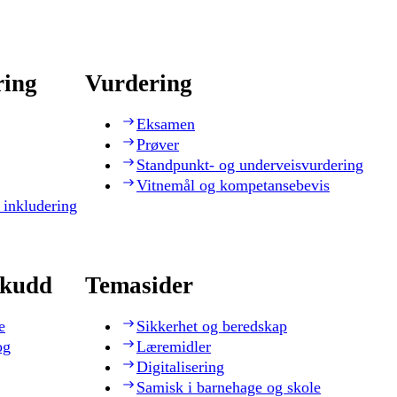
ring
Vurdering
Eksamen
Prøver
Standpunkt- og underveisvurdering
Vitnemål og kompetansebevis
 inkludering
skudd
Temasider
e
Sikkerhet og beredskap
og
Læremidler
Digitalisering
Samisk i barnehage og skole