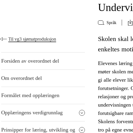
Undervi
Språk
Skolen skal l
Til vg3 sjømatproduksjon
enkeltes moti
Forsiden av overordnet del
Elevenes læring 
møter skolen me
Om overordnet del
gi alle elever l
forutsetninger. 
Formålet med opplæringen
relasjoner og p
undervisningen t
Opplæringens verdigrunnlag
forutsigbare ra
Skolens forventn
Prinsipper for læring, utvikling og
tro på egne evne