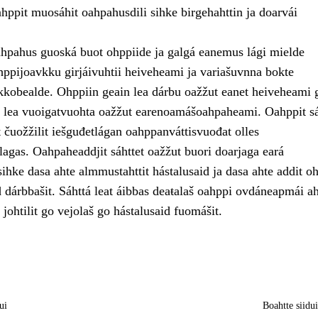
ahppit muosáhit oahpahusdili sihke birgehahttin ja doarvái
pahus guoská buot ohppiide ja galgá eanemus lági mielde
ppijoavkku girjáivuhtii heiveheami ja variašuvnna bokte
kkobealde. Ohppiin geain lea dárbu oažžut eanet heiveheami 
t, lea vuoigatvuohta oažžut earenoamášoahpaheami. Oahppit sá
et čuožžilit iešguđetlágan oahppanváttisvuođat olles
gas. Oahpaheaddjit sáhttet oažžut buori doarjaga eará
ihke dasa ahte almmustahttit hástalusaid ja dasa ahte addit o
 dárbbašit. Sáhttá leat áibbas deaŧalaš oahppi ovdáneapmái ah
johtilit go vejolaš go hástalusaid fuomášit.
ui
Boahtte siidu