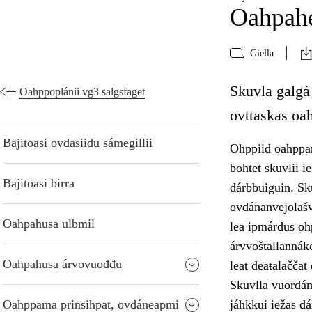
Oahpahe
Giella
Skuvla galgá 
Oahppoplánii vg3 salgsfaget
ovttaskas oa
Bajitoasi ovdasiidu sámegillii
Ohppiid oahppan
bohtet skuvlii i
Bajitoasi birra
dárbbuiguin. Sk
ovdánanvejolašv
Oahpahusa ulbmil
lea ipmárdus oh
árvvoštallannák
Oahpahusa árvovuođđu
leat deaŧalačča
Skuvlla vuordám
Oahppama prinsihpat, ovdáneapmi
jáhkkui iežas dá