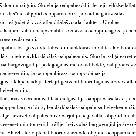
š doaimmaiguin. Skuvla ja oahpaheaddjit fertejit vihkkedallat
žut dieđuid ohppiid oahppama birra ja daid negatiivvalaš
id iešguđet árvvoštallandilálašvuođat buktet . Unohas
aheapmi sáhttá heajosmahttit ovttaskas oahppi iešgova ja heh
rrasa ovdáneami.
pahus lea go skuvla láhčá dili sihkkarastin dihte ahte buot o
lági mielde ávkki dábálaš oahpaheamis. Skuvla galgá earret e
usa bargovugiid ja pedagogalaš metodaid bokte, oahpponeavv
ganiseremiin, ja oahppanbiras-, oahppoplána- ja
gus. Oahpaheaddjit fertejit geavahit buori fágalaš árvvoštall
heivehemiin.
lan, mas vuordámušat leat čielgasat ja oahppi oassálastá ja b
d oahppanbarggu birra, lea dárbbašlaš oahpahusa heiveheapmái.
alget iežaset oahpaheamis doarjut ja bagadallat ohppiid nu ah
lcceseaset mihttomeriid, válljet heivvolaš bargovugiid ja árvvoš
mi. Skuvla ferte plánet buori oktavuođa ohppiid oahppamis ie