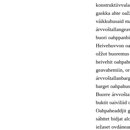
konstruktiivvala
gaskka ahte oaž
váikkuhusaid ma
árvvoštallangeav
buori oahppanbi
Heivehuvvon oah
ožžot buoremus 
heivehit oahpah
geavahemiin, or
árvvoštallanbarg
barget oahpahus
Buorre árvvoštal
buktit oaivilii
Oahpaheaddjit g
sáhttet bidjat a
iežaset ovdánea