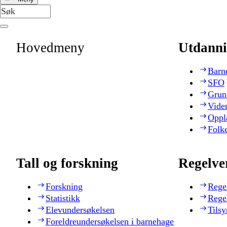
Hovedmeny
Utdanni
Barn
SFO
Grun
Vide
Oppl
Folk
Tall og forskning
Regelve
Forskning
Rege
Statistikk
Rege
Elevundersøkelsen
Tilsy
Foreldreundersøkelsen i barnehage