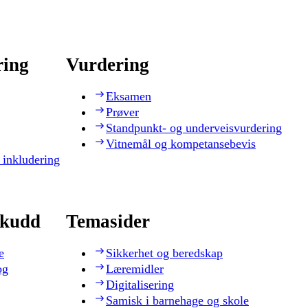
ring
Vurdering
Eksamen
Prøver
Standpunkt- og underveisvurdering
Vitnemål og kompetansebevis
 inkludering
skudd
Temasider
e
Sikkerhet og beredskap
og
Læremidler
Digitalisering
Samisk i barnehage og skole