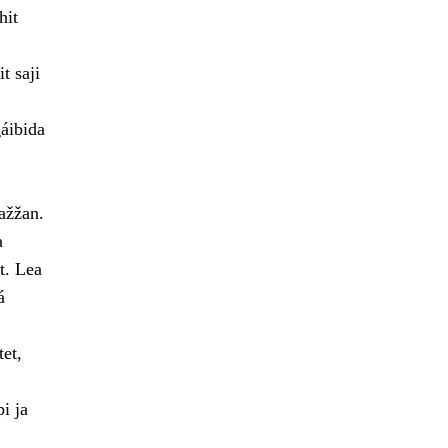
hit
t saji
gáibida
ažžan.
a
t. Lea
á
et,
i ja