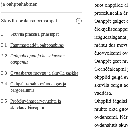
ja oahppahábmen
buot ohppiide al
profešunealla á
Skuvlla praksisa prinsihpat
Oahppit galget o
čiekŋalisoahppam
3.
Skuvlla praksisa prinsihpat
iešguđetláganat 
máhtu das movt o
3.1
Fátmmasteaddji oahppanbiras
čuovvoleami ovt
3.2
Oahpaheapmi ja heivehuvvon
Oahppit geat muo
oahpahus
Geahččaleapmi j
3.3
Ovttasbargu ruovttu ja skuvlla gaskka
ohppiid galgá áv
3.4
Oahpahus oahppofitnodagas ja
skuvlla bargu ad
bargoeallimis
váddása.
Ohppiid fágalaš
3.5
Profešuvdnasearvevuohta ja
skuvlaovdáneapmi
muhto okta guov
ovdáneami. Kárt
ovdánahttit sku