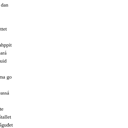
 dan
ttet
ahppit
ará
uid
ama go
eassá
te
tallet
šguđet