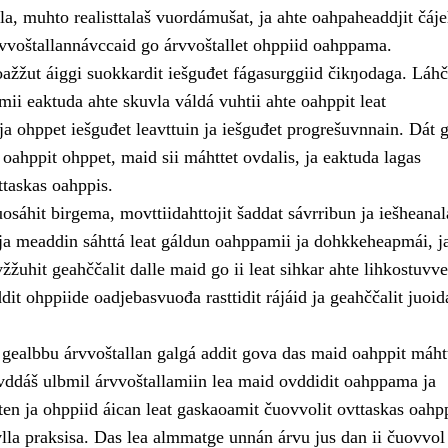
la, muhto realisttalaš vuordámušat, ja ahte oahpaheaddjit čáje
rvvoštallannávccaid go árvvoštallet ohppiid oahppama.
ažžut áiggi suokkardit iešguđet fágasurggiid čikŋodaga. Láhči
ii eaktuda ahte skuvla váldá vuhtii ahte oahppit leat
ja ohppet iešguđet leavttuin ja iešguđet progrešuvnnain. Dát 
ahppit ohppet, maid sii máhttet ovdalis, ja eaktuda lagas
taskas oahppis.
sáhit birgema, movttiidahttojit šaddat sávrribun ja iešheanal
a meaddin sáhttá leat gáldun oahppamii ja dohkkeheapmái, j
žžuhit geahččalit dalle maid go ii leat sihkar ahte lihkostuvve
dit ohppiide oadjebasvuođa rasttidit rájáid ja geahččalit juoid
 gealbbu árvvoštallan galgá addit gova das maid oahppit máhtt
ddáš ulbmil árvvoštallamiin lea maid ovddidit oahppama ja
en ja ohppiid áican leat gaskaoamit čuovvolit ovttaskas oahpp
vlla praksisa. Das lea almmatge unnán árvu jus dan ii čuovvol