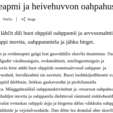
apmi ja heivehuvvon oahpahu
Viečča
Juoge
láhčit dili buot ohppiid oahppamii ja arvvosmahtti
hppi movtta, oahppanmiela ja jáhku birget.
 ja ovdáneapmi galgá leat guovddážis skuvlla doaimmas. Oa
ešguđet vásáhusaiguin, ovdamáhtuin, miellaguottuiguin ja
uvla ferte addit buot ohppiide seammaárvosaš oahppan- ja
uođaid, beroškeahttá sin eavttuin. Buori luohkkájođiheami 
ppiid dárbbuin, liekkus gaskavuođat ja profešunealla
ca. Máŋggabealálaš oahppanaktivitehtat ja -resurssat oahpahe
t duddjot movtta ja oahppanilu diehttevaš rámmaid siskkobeald
ušat ovttaskas oahppái árjja ja birgema dáfus váikkuha oahp
idduide ja vejolašvuođaide. Dan dihte lea deaŧalaš ahte skuvll