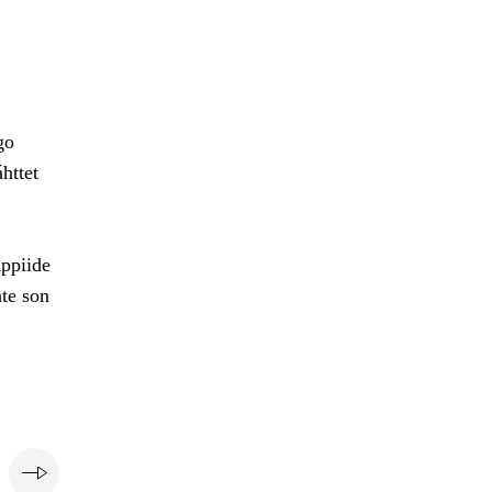
go
httet
hppiide
te son
i