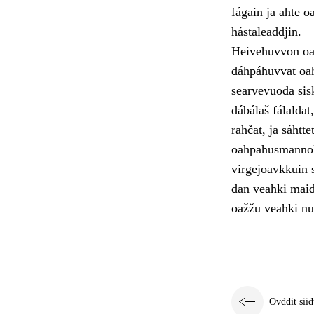
fágain ja ahte o
hástaleaddjin.
Heivehuvvon oah
dáhpáhuvvat oah
searvevuođa sis
dábálaš fálalda
rahčat, ja sáhtt
oahpahusmannola
virgejoavkkuin s
dan veahki maid
oažžu veahki nu 
Ovddit siid