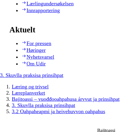
Lærlingundersøkelsen
Innrapportering
Aktuelt
For pressen
Høringer
Nyhetsvarsel
Om Udir
3. Skuvlla praksisa prinsihpat
Læring og trivsel
Læreplanverket
Bajitoassi – vuođđooahpahusa árvvut ja prinsihpat
3. Skuvlla praksisa prinsihpat
3.2 Oahpaheapmi ja heivehuvvon oahpahus
Bajitoassi