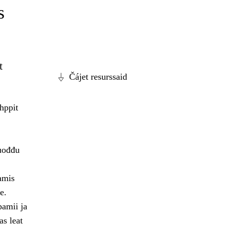
s
t
Čájet resurssaid
hppit
vuođđu
amis
e.
pamii ja
as leat