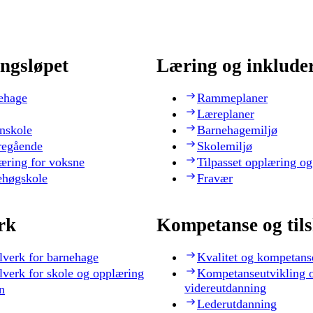
ngsløpet
Læring og inklude
ehage
Rammeplaner
Læreplaner
nskole
Barnehagemiljø
regående
Skolemiljø
æring for voksne
Tilpasset opplæring og
ehøgskole
Fravær
rk
Kompetanse og til
lverk for barnehage
Kvalitet og kompetans
lverk for skole og opplæring
Kompetanseutvikling 
videreutdanning
n
Lederutdanning