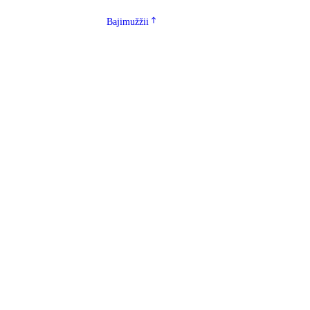
Bajimužžii