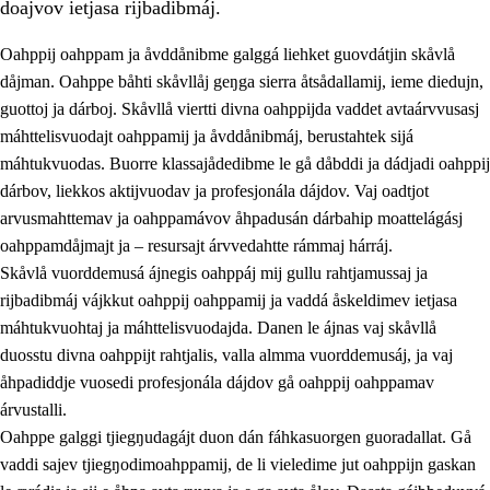
doajvov ietjasa rijbadibmáj.
Oahppij oahppam ja åvddånibme galggá liehket guovdátjin skåvlå
dåjman. Oahppe båhti skåvllåj geŋga sierra åtsådallamij, ieme diedujn,
guottoj ja dárboj. Skåvllå viertti divna oahppijda vaddet avtaárvvusasj
máhttelisvuodajt oahppamij ja åvddånibmáj, berustahtek sijá
máhtukvuodas. Buorre klassajådedibme le gå dåbddi ja dádjadi oahppij
dárbov, liekkos aktijvuodav ja profesjonála dájdov. Vaj oadtjot
arvusmahttemav ja oahppamávov åhpadusán dárbahip moattelágásj
3.
Prinsihpa skåvlå dåjmajda
oahppamdåjmajt ja – resursajt árvvedahtte rámmaj hárráj.
3.1
Sebrudahtte oahppambirás
Skåvlå vuorddemusá ájnegis oahppáj mij gullu rahtjamussaj ja
rijbadibmáj vájkkut oahppij oahppamij ja vaddá åskeldimev ietjasa
3.2
Åhpadibme ja hiebadum åhpadus
máhtukvuohtaj ja máhttelisvuodajda. Danen le ájnas vaj skåvllå
3.3
Aktisasjbarggo sijda ja skåvlå gaskan
duosstu divna oahppijt rahtjalis, valla almma vuorddemusáj, ja vaj
åhpadiddje vuosedi profesjonála dájdov gå oahppij oahppamav
3.4
Åhpadus åhpadusvidnudagán ja barggoiellemin
árvustalli.
3.5
Profesjåvnåaktisasjvuohta ja skåvllååvddånibme
Oahppe galggi tjiegŋudagájt duon dán fáhkasuorgen guoradallat. Gå
vaddi sajev tjiegŋodimoahppamij, de li vieledime jut oahppijn gaskan