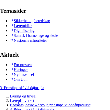
Temasider
Sikkerhet og beredskap
Læremidler
Digitalisering
Samisk i barnehage og skole
Nasjonale minoriteter
Aktuelt
For pressen
Høringer
Nyhetsvarsel
Om Udir
3. Prinsihpa skåvlå dåjmajda
Læring og trivsel
Læreplanverket
Badjásasj oasse – árvo ja prinsihpa vuodoåhpadussaj
3. Prinsihpa skåvlå dåjmajda