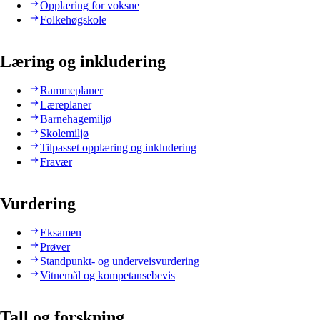
Opplæring for voksne
Folkehøgskole
Læring og inkludering
Rammeplaner
Læreplaner
Barnehagemiljø
Skolemiljø
Tilpasset opplæring og inkludering
Fravær
Vurdering
Eksamen
Prøver
Standpunkt- og underveisvurdering
Vitnemål og kompetansebevis
Tall og forskning