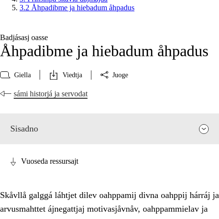
3.2 Åhpadibme ja hiebadum åhpadus
Badjásasj oasse
Åhpadibme ja hiebadum åhpadus
Giella
Viedtja
Juoge
sámi historjá ja servodat
Sisadno
Vuoseda ressursajt
Skåvllå galggá láhtjet dilev oahppamij divna oahppij hárráj ja
arvusmahttet ájnegattjaj motivasjåvnåv, oahppammielav ja