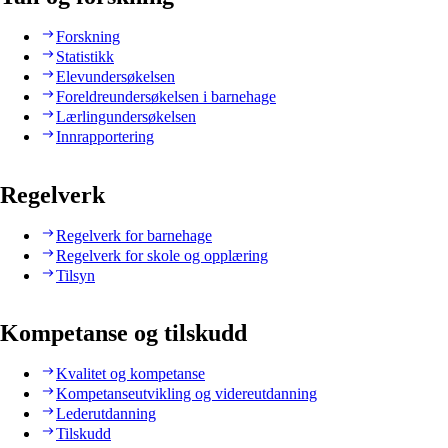
Forskning
Statistikk
Elevundersøkelsen
Foreldreundersøkelsen i barnehage
Lærlingundersøkelsen
Innrapportering
Regelverk
Regelverk for barnehage
Regelverk for skole og opplæring
Tilsyn
Kompetanse og tilskudd
Kvalitet og kompetanse
Kompetanseutvikling og videreutdanning
Lederutdanning
Tilskudd