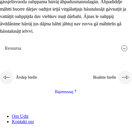
gássjelisvuoda oahppama hárráj åhpadusmannulagán. Åhpadiddje
máhtti buorre dårjav oadtjot ietjá virgálattjajs hásstalusájt gávnatjit ja
vattátjit oahppijda dav viehkev majt dárbahi. Ájnas le oahppij
åvddånime hárráj jus dåjma båhti jåhtuj nav ruvva gå máhttelis gå
hásstalusájt ielvvi.
Ressursa
Åvdep bielle
Boahtte bielle
Bajemussaj
Om Udir
Kontakt oss