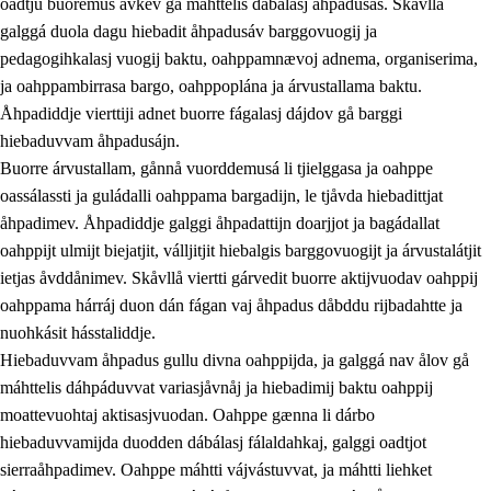
oadtju buoremus ávkev gå máhttelis dábálasj åhpadusás. Skåvllå
galggá duola dagu hiebadit åhpadusáv barggovuogij ja
pedagogihkalasj vuogij baktu, oahppamnævoj adnema, organiserima,
ja oahppambirrasa bargo, oahppoplána ja árvustallama baktu.
Åhpadiddje vierttiji adnet buorre fágalasj dájdov gå barggi
hiebaduvvam åhpadusájn.
Buorre árvustallam, gånnå vuorddemusá li tjielggasa ja oahppe
oassálassti ja guládalli oahppama bargadijn, le tjåvda hiebadittjat
åhpadimev. Åhpadiddje galggi åhpadattijn doarjjot ja bagádallat
oahppijt ulmijt biejatjit, válljitjit hiebalgis barggovuogijt ja árvustalátjit
ietjas åvddånimev. Skåvllå viertti gárvedit buorre aktijvuodav oahppij
oahppama hárráj duon dán fágan vaj åhpadus dåbddu rijbadahtte ja
nuohkásit hásstaliddje.
Hiebaduvvam åhpadus gullu divna oahppijda, ja galggá nav ålov gå
máhttelis dáhpáduvvat variasjåvnåj ja hiebadimij baktu oahppij
moattevuohtaj aktisasjvuodan. Oahppe gænna li dárbo
hiebaduvvamijda duodden dábálasj fálaldahkaj, galggi oadtjot
sierraåhpadimev. Oahppe máhtti vájvástuvvat, ja máhtti liehket