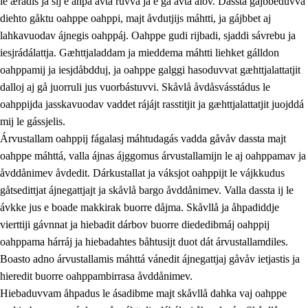
le ærádis ja sij e åhpa avta ruvva ja e ga avta ålov. Dassta gájbbeduvvá
diehto gåktu oahppe oahppi, majt åvdutjijs máhtti, ja gájbbet aj
lahkavuodav ájnegis oahppáj. Oahppe gudi rijbadi, sjaddi sávrebu ja
iesjrádálattja. Gæhttjaladdam ja mieddema máhtti liehket gálldon
oahppamij ja iesjdåbdduj, ja oahppe galggi hasoduvvat gæhttjalattatjit
dalloj aj gå juorruli jus vuorbástuvvi. Skåvlå åvdåsvásstádus le
oahppijda jasskavuodav vaddet rájájt rasstitjit ja gæhttjalattatjit juojddá
mij le gássjelis.
Árvustallam oahppij fágalasj máhtudagás vadda gåvåv dassta majt
oahppe máhttá, valla ájnas ájggomus árvustallamijn le aj oahppamav ja
åvddånimev åvdedit. Dárkustallat ja váksjot oahppijt le vájkkudus
gåtsedittjat ájnegattjajt ja skåvlå bargo åvddånimev. Valla dassta ij le
ávkke jus e boade makkirak buorre dåjma. Skåvllå ja åhpadiddje
vierttiji gávnnat ja hiebadit dárbov buorre diededibmáj oahppij
oahppama hárráj ja hiebadahtes båhtusijt duot dát árvustallamdiles.
Boasto adno árvustallamis máhttá vánedit ájnegattjaj gåvåv ietjastis ja
hieredit buorre oahppambirrasa åvddånimev.
Hiebaduvvam åhpadus le ásadibme majt skåvllå dahka vaj oahppe