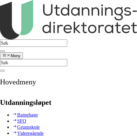
Meny
Hovedmeny
Utdanningsløpet
Barnehage
SFO
Grunnskole
Videregående