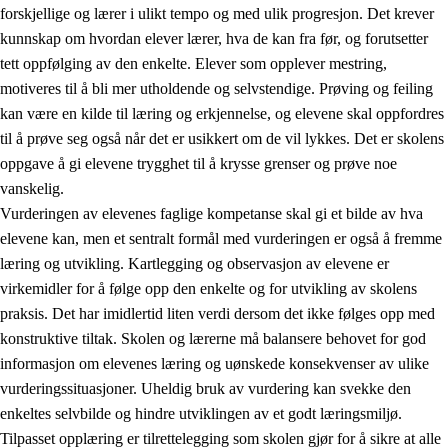
forskjellige og lærer i ulikt tempo og med ulik progresjon. Det krever
kunnskap om hvordan elever lærer, hva de kan fra før, og forutsetter
tett oppfølging av den enkelte. Elever som opplever mestring,
motiveres til å bli mer utholdende og selvstendige. Prøving og feiling
kan være en kilde til læring og erkjennelse, og elevene skal oppfordres
til å prøve seg også når det er usikkert om de vil lykkes. Det er skolens
oppgave å gi elevene trygghet til å krysse grenser og prøve noe
vanskelig.
Vurderingen av elevenes faglige kompetanse skal gi et bilde av hva
elevene kan, men et sentralt formål med vurderingen er også å fremme
læring og utvikling. Kartlegging og observasjon av elevene er
virkemidler for å følge opp den enkelte og for utvikling av skolens
praksis. Det har imidlertid liten verdi dersom det ikke følges opp med
konstruktive tiltak. Skolen og lærerne må balansere behovet for god
informasjon om elevenes læring og uønskede konsekvenser av ulike
vurderingssituasjoner. Uheldig bruk av vurdering kan svekke den
enkeltes selvbilde og hindre utviklingen av et godt læringsmiljø.
Tilpasset opplæring er tilrettelegging som skolen gjør for å sikre at alle