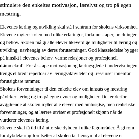
stimulere den enkeltes motivasjon, lærelyst og tro på egen
mestring.
Elevenes læring og utvikling skal stå i sentrum for skolens virksomhet.
Elevene møter skolen med ulike erfaringer, forkunnskaper, holdninger
og behov. Skolen må gi alle elever likeverdige muligheter til læring og
utvikling, uavhengig av deres forutsetninger. God klasseledelse bygger
på innsikt i elevenes behov, varme relasjoner og profesjonell
dømmekraft. For å skape motivasjon og læringsglede i undervisningen
trengs et bredt repertoar av læringsaktiviteter og -ressurser innenfor
3.
Prinsipper for skolens praksis
forutsigbare rammer.
3.1
Et inkluderende læringsmiljø
Skolens forventninger til den enkelte elev om innsats og mestring
påvirker læring og tro på egne evner og muligheter. Det er derfor
3.2
Undervisning og tilpasset opplæring
avgjørende at skolen møter alle elever med ambisiøse, men realistiske
3.3
Samarbeid mellom hjem og skole
forventninger, og at lærere utviser et profesjonelt skjønn når de
vurderer elevenes læring.
3.4
Opplæring i lærebedrift og arbeidsliv
Elevene skal få tid til å utforske dybden i ulike fagområder. Å gi rom
3.5
Profesjonsfellesskap og skoleutvikling
for dybdelæring forutsetter at skolen tar hensyn til at elevene er