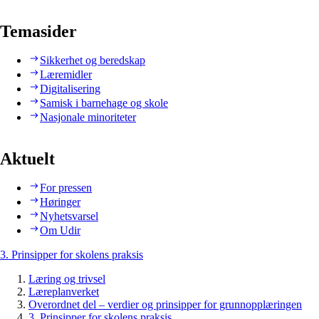
Temasider
Sikkerhet og beredskap
Læremidler
Digitalisering
Samisk i barnehage og skole
Nasjonale minoriteter
Aktuelt
For pressen
Høringer
Nyhetsvarsel
Om Udir
3. Prinsipper for skolens praksis
Læring og trivsel
Læreplanverket
Overordnet del – verdier og prinsipper for grunnopplæringen
3. Prinsipper for skolens praksis