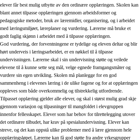
elever får best mulig utbytte av den ordinære opplæringen. Skolen kan
blant annet tilpasse opplæringen gjennom arbeidsformer og
pedagogiske metoder, bruk av læremidler, organisering, og i arbeidet
med læringsmiljøet, læreplaner og vurdering. Lærerne må bruke et
godt faglig skjønn i arbeidet med å tilpasse opplæringen.
God vurdering, der forventningene er tydelige og eleven deltar og blir
hørt underveis i læringsarbeidet, er en nøkkel til å tilpasse
undervisningen. Lærerne skal i sin undervisning støtte og veilede
elevene til å kunne sette seg mål, velge egnede framgangsmåter og
vurdere sin egen utvikling. Skolen må planlegge for en god
sammenheng i elevenes læring i de ulike fagene og for at opplæringen
oppleves som både overkommelig og tilstrekkelig utfordrende.
Tilpasset opplæring gjelder alle elever, og skal i størst mulig grad skje
gjennom variasjon og tilpasninger til mangfoldet i elevgruppen
innenfor fellesskapet. Elever som har behov for tilrettelegging utover
det ordinære tilbudet, har krav på spesialundervisning. Elever kan
streve, og det kan oppstå ulike problemer med å lære gjennom hele
opplæringsløpet. Lærerne kan få god støtte fra andre yrkesgrupper