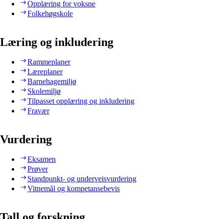
Opplæring for voksne
Folkehøgskole
Læring og inkludering
Rammeplaner
Læreplaner
Barnehagemiljø
Skolemiljø
Tilpasset opplæring og inkludering
Fravær
Vurdering
Eksamen
Prøver
Standpunkt- og underveisvurdering
Vitnemål og kompetansebevis
Tall og forskning