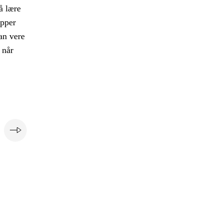
å lære
upper
kan vere
 når
e