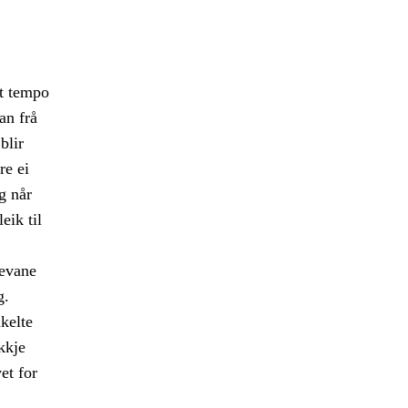
kt tempo
an frå
blir
re ei
g når
eik til
levane
g.
kelte
kkje
et for