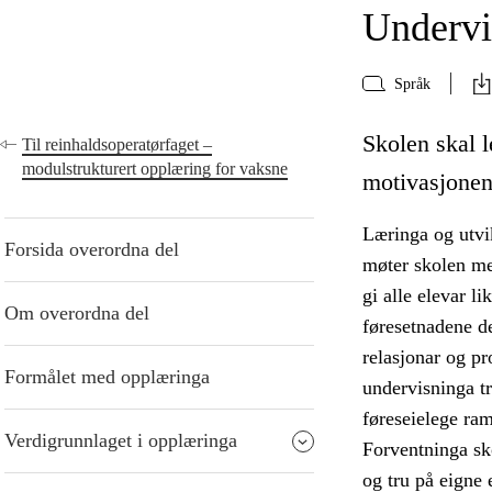
Undervi
Språk
Skolen skal le
Til reinhaldsoperatørfaget –
modulstrukturert opplæring for vaksne
motivasjonen,
Læringa og utvik
Forsida overordna del
møter skolen me
gi alle elevar l
Om overordna del
føresetnadene de
relasjonar og p
Formålet med opplæringa
undervisninga tr
føreseielege ra
Verdigrunnlaget i opplæringa
Forventninga sko
og tru på eigne 