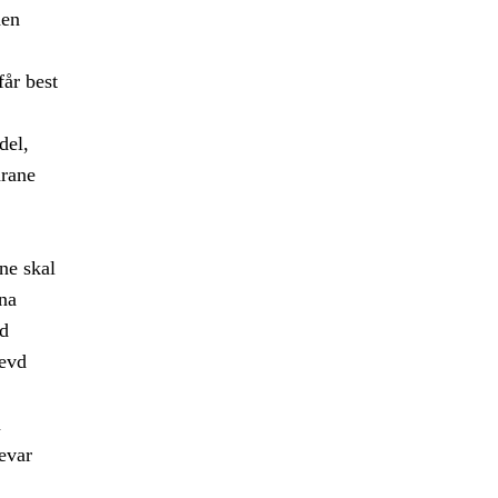
den
får best
del,
arane
ne skal
gna
od
levd
m
evar