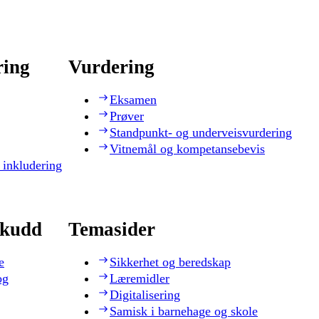
ring
Vurdering
Eksamen
Prøver
Standpunkt- og underveisvurdering
Vitnemål og kompetansebevis
 inkludering
skudd
Temasider
e
Sikkerhet og beredskap
og
Læremidler
Digitalisering
Samisk i barnehage og skole