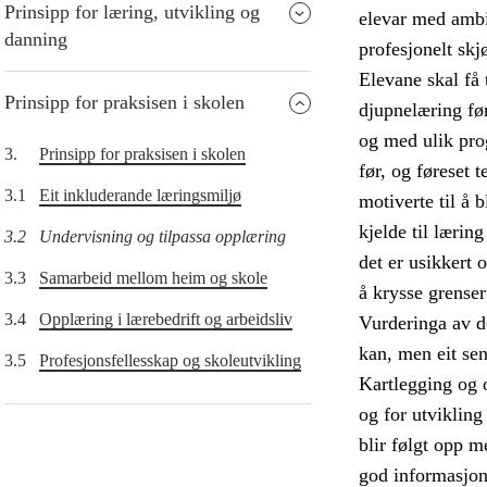
Prinsipp for læring, utvikling og
elevar med ambis
danning
profesjonelt skj
Elevane skal få 
Prinsipp for praksisen i skolen
djupnelæring før
og med ulik pro
3.
Prinsipp for praksisen i skolen
før, og føreset 
3.1
Eit inkluderande læringsmiljø
motiverte til å 
kjelde til lærin
3.2
Undervisning og tilpassa opplæring
det er usikkert 
3.3
Samarbeid mellom heim og skole
å krysse grense
3.4
Opplæring i lærebedrift og arbeidsliv
Vurderinga av de
kan, men eit sen
3.5
Profesjonsfellesskap og skoleutvikling
Kartlegging og 
og for utvikling
blir følgt opp m
god informasjon