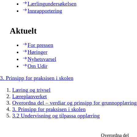
Lærlingundersøkelsen
Innrapportering
Aktuelt
For pressen
Høringer
Nyhetsvarsel
Om Udir
3. Prinsipp for praksisen i skolen
Læring og trivsel
Læreplanverket
Overordna del – verdiar og prinsipp for grunnopplæring
3. Prinsipp for praksisen i skolen
3.2 Undervisning og tilpassa opplæring
Overordna del