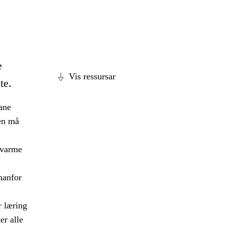
e
Vis ressursar
te.
ane
en må
, varme
nnanfor
r læring
er alle