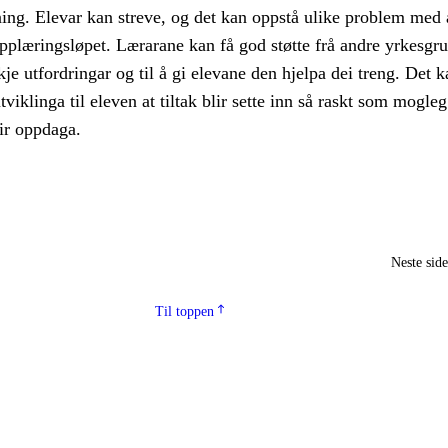
ning. Elevar kan streve, og det kan oppstå ulike problem med 
pplæringsløpet. Lærarane kan få god støtte frå andre yrkesgr
kje utfordringar og til å gi elevane den hjelpa dei treng. Det 
tviklinga til eleven at tiltak blir sette inn så raskt som mogleg
ir oppdaga.
Neste sid
Til toppen