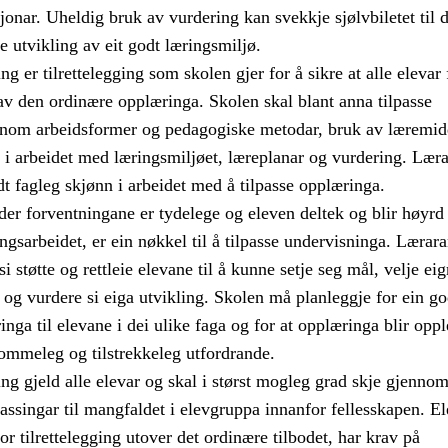
jonar. Uheldig bruk av vurdering kan svekkje sjølvbiletet til 
e utvikling av eit godt læringsmiljø.
g er tilrettelegging som skolen gjer for å sikre at alle elevar 
av den ordinære opplæringa. Skolen skal blant anna tilpasse
nom arbeidsformer og pedagogiske metodar, bruk av læremid
 i arbeidet med læringsmiljøet, læreplanar og vurdering. Lær
t fagleg skjønn i arbeidet med å tilpasse opplæringa.
er forventningane er tydelege og eleven deltek og blir høyrd
ngsarbeidet, er ein nøkkel til å tilpasse undervisninga. Lærara
i støtte og rettleie elevane til å kunne setje seg mål, velje ei
og vurdere si eiga utvikling. Skolen må planleggje for ein g
nga til elevane i dei ulike faga og for at opplæringa blir opp
mmeleg og tilstrekkeleg utfordrande.
ng gjeld alle elevar og skal i størst mogleg grad skje gjenno
passingar til mangfaldet i elevgruppa innanfor fellesskapen. El
r tilrettelegging utover det ordinære tilbodet, har krav på