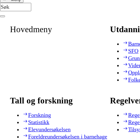
Hovedmeny
Utdanni
Barn
SFO
Grun
Vide
Oppl
Folk
Tall og forskning
Regelve
Forskning
Rege
Statistikk
Rege
Elevundersøkelsen
Tilsy
Foreldreundersøkelsen i barnehage