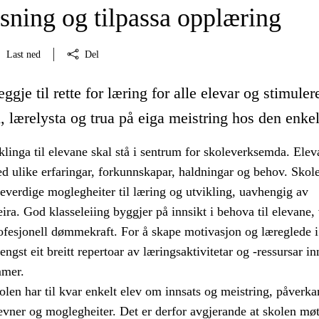
sning og tilpassa opplæring
Last ned
Del
ggje til rette for læring for alle elevar og stimuler
 lærelysta og trua på eiga meistring hos den enkel
linga til elevane skal stå i sentrum for skoleverksemda. Elev
d ulike erfaringar, forkunnskapar, haldningar og behov. Skol
ikeverdige moglegheiter til læring og utvikling, uavhengig av
ira. God klasseleiing byggjer på innsikt i behova til elevane
rofesjonell dømmekraft. For å skape motivasjon og læreglede i
engst eit breitt repertoar av læringsaktivitetar og -ressursar i
mmer.
len har til kvar enkelt elev om innsats og meistring, påverka
evner og moglegheiter. Det er derfor avgjerande at skolen møt