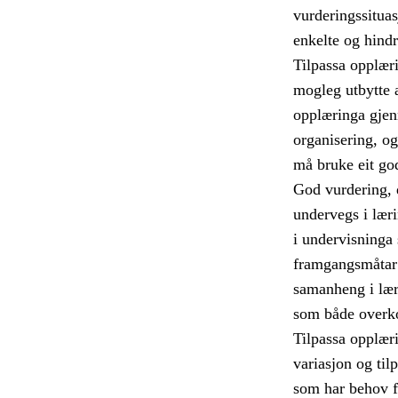
vurderingssituas
enkelte og hindr
Tilpassa opplærin
mogleg utbytte 
opplæringa gjen
organisering, og
må bruke eit god
God vurdering, d
undervegs i læri
i undervisninga s
framgangsmåtar 
samanheng i læri
som både overko
Tilpassa opplæri
variasjon og til
som har behov fo