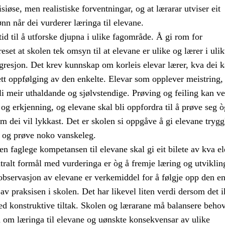
iøse, men realistiske forventningar, og at lærarar utviser eit
ønn når dei vurderer læringa til elevane.
tid til å utforske djupna i ulike fagområde. Å gi rom for
eset at skolen tek omsyn til at elevane er ulike og lærer i uli
gresjon. Det krev kunnskap om korleis elevar lærer, kva dei k
tett oppfølging av den enkelte. Elevar som opplever meistring, 
bli meir uthaldande og sjølvstendige. Prøving og feiling kan ve
g og erkjenning, og elevane skal bli oppfordra til å prøve seg ò
om dei vil lykkast. Det er skolen si oppgåve å gi elevane tryggl
r og prøve noko vanskeleg.
n faglege kompetansen til elevane skal gi eit bilete av kva e
tralt formål med vurderinga er òg å fremje læring og utviklin
observasjon av elevane er verkemiddel for å følgje opp den en
 av praksisen i skolen. Det har likevel liten verdi dersom det i
ed konstruktive tiltak. Skolen og lærarane må balansere behov
 om læringa til elevane og uønskte konsekvensar av ulike