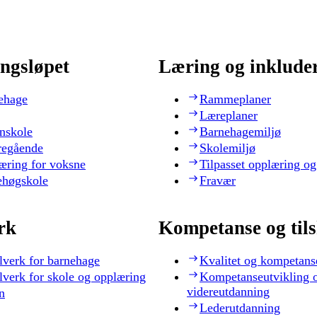
ngsløpet
Læring og inklude
ehage
Rammeplaner
Læreplaner
nskole
Barnehagemiljø
regående
Skolemiljø
æring for voksne
Tilpasset opplæring og
ehøgskole
Fravær
rk
Kompetanse og til
lverk for barnehage
Kvalitet og kompetans
lverk for skole og opplæring
Kompetanseutvikling 
videreutdanning
n
Lederutdanning