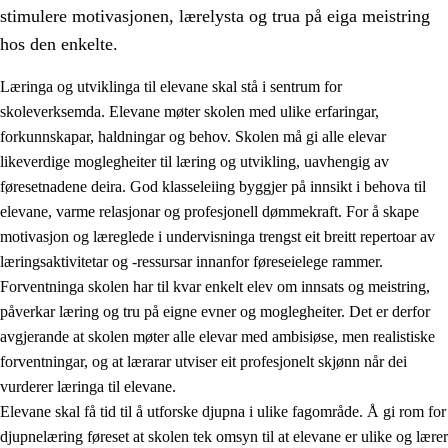
stimulere motivasjonen, lærelysta og trua på eiga meistring
hos den enkelte.
Læringa og utviklinga til elevane skal stå i sentrum for
skoleverksemda. Elevane møter skolen med ulike erfaringar,
forkunnskapar, haldningar og behov. Skolen må gi alle elevar
likeverdige moglegheiter til læring og utvikling, uavhengig av
føresetnadene deira. God klasseleiing byggjer på innsikt i behova til
elevane, varme relasjonar og profesjonell dømmekraft. For å skape
motivasjon og læreglede i undervisninga trengst eit breitt repertoar av
3.
Prinsipp for praksisen i skolen
læringsaktivitetar og -ressursar innanfor føreseielege rammer.
3.1
Eit inkluderande læringsmiljø
Forventninga skolen har til kvar enkelt elev om innsats og meistring,
påverkar læring og tru på eigne evner og moglegheiter. Det er derfor
3.2
Undervisning og tilpassa opplæring
avgjerande at skolen møter alle elevar med ambisiøse, men realistiske
3.3
Samarbeid mellom heim og skole
forventningar, og at lærarar utviser eit profesjonelt skjønn når dei
vurderer læringa til elevane.
3.4
Opplæring i lærebedrift og arbeidsliv
Elevane skal få tid til å utforske djupna i ulike fagområde. Å gi rom for
3.5
Profesjonsfellesskap og skoleutvikling
djupnelæring føreset at skolen tek omsyn til at elevane er ulike og lærer