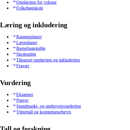
Opplæring for voksne
Folkehøgskole
Læring og inkludering
Rammeplaner
Læreplaner
Barnehagemiljø
Skolemiljø
Tilpasset opplæring og inkludering
Fravær
Vurdering
Eksamen
Prøver
Standpunkt- og underveisvurdering
Vitnemål og kompetansebevis
Tall og forskning