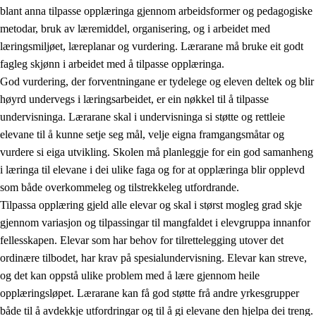
blant anna tilpasse opplæringa gjennom arbeidsformer og pedagogiske
metodar, bruk av læremiddel, organisering, og i arbeidet med
læringsmiljøet, læreplanar og vurdering. Lærarane må bruke eit godt
fagleg skjønn i arbeidet med å tilpasse opplæringa.
God vurdering, der forventningane er tydelege og eleven deltek og blir
høyrd undervegs i læringsarbeidet, er ein nøkkel til å tilpasse
undervisninga. Lærarane skal i undervisninga si støtte og rettleie
elevane til å kunne setje seg mål, velje eigna framgangsmåtar og
vurdere si eiga utvikling. Skolen må planleggje for ein god samanheng
i læringa til elevane i dei ulike faga og for at opplæringa blir opplevd
som både overkommeleg og tilstrekkeleg utfordrande.
Tilpassa opplæring gjeld alle elevar og skal i størst mogleg grad skje
gjennom variasjon og tilpassingar til mangfaldet i elevgruppa innanfor
fellesskapen. Elevar som har behov for tilrettelegging utover det
ordinære tilbodet, har krav på spesialundervisning. Elevar kan streve,
og det kan oppstå ulike problem med å lære gjennom heile
opplæringsløpet. Lærarane kan få god støtte frå andre yrkesgrupper
både til å avdekkje utfordringar og til å gi elevane den hjelpa dei treng.