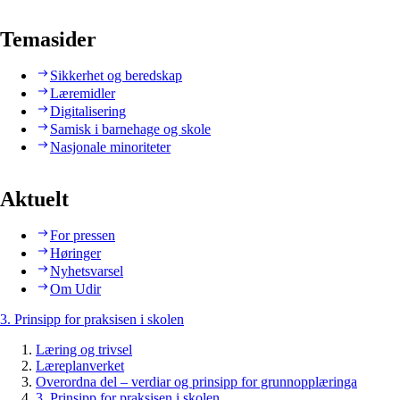
Temasider
Sikkerhet og beredskap
Læremidler
Digitalisering
Samisk i barnehage og skole
Nasjonale minoriteter
Aktuelt
For pressen
Høringer
Nyhetsvarsel
Om Udir
3. Prinsipp for praksisen i skolen
Læring og trivsel
Læreplanverket
Overordna del – verdiar og prinsipp for grunnopplæringa
3. Prinsipp for praksisen i skolen