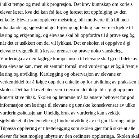
i ulikt tempo og med ulik progresjon. Det krev kunnskap om korleis
elevar lærer, kva dei kan frå før, og føreset tett oppfølging av den
enkelte. Elevar som opplever meistring, blir motiverte til å bli meir
uthaldande og sjølvstendige. Prøving og feiling kan vere ei kjelde til
læring og erkjenning, og elevane skal bli oppfordra til å prøve seg òg
når det er usikkert om dei vil lykkast. Det er skolen si oppgåve å gi
elevane tryggleik til å krysse grenser og prøve noko vanskeleg.
Vurderinga av den faglege kompetansen til elevane skal gi eit bilete av
kva elevane kan, men eit sentralt formål med vurderinga er òg å fremje
læring og utvikling. Kartlegging og observasjon av elevane er
verkemiddel for å følgje opp den enkelte og for utvikling av praksisen i
skolen. Det har likevel liten verdi dersom det ikkje blir følgt opp med
konstruktive tiltak. Skolen og lærarane må balansere behovet for god
informasjon om læringa til elevane og uønskte konsekvensar av ulike
vurderingssituasjonar. Uheldig bruk av vurdering kan svekkje
sjølvbiletet til den enkelte og hindre utvikling av eit godt læringsmiljø.
Tilpassa opplæring er tilrettelegging som skolen gjer for å sikre at alle
elevar får best mogleg utbytte av den ordinære opplæringa. Skolen skal