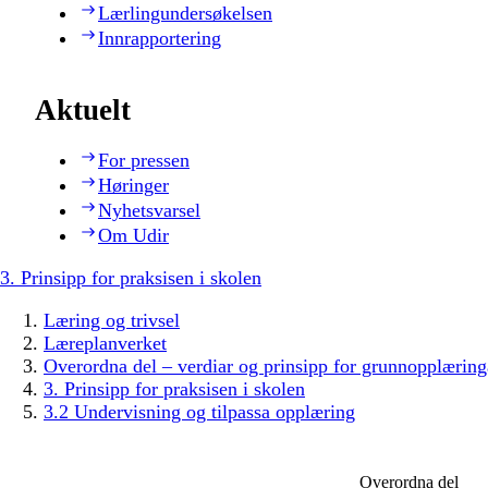
Lærlingundersøkelsen
Innrapportering
Aktuelt
For pressen
Høringer
Nyhetsvarsel
Om Udir
3. Prinsipp for praksisen i skolen
Læring og trivsel
Læreplanverket
Overordna del – verdiar og prinsipp for grunnopplæring
3. Prinsipp for praksisen i skolen
3.2 Undervisning og tilpassa opplæring
Overordna del