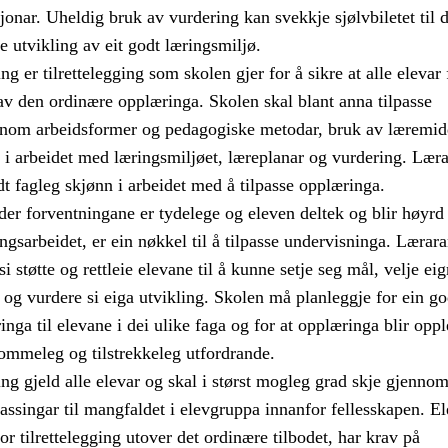
jonar. Uheldig bruk av vurdering kan svekkje sjølvbiletet til 
e utvikling av eit godt læringsmiljø.
g er tilrettelegging som skolen gjer for å sikre at alle elevar 
av den ordinære opplæringa. Skolen skal blant anna tilpasse
nom arbeidsformer og pedagogiske metodar, bruk av læremid
 i arbeidet med læringsmiljøet, læreplanar og vurdering. Lær
t fagleg skjønn i arbeidet med å tilpasse opplæringa.
er forventningane er tydelege og eleven deltek og blir høyrd
ngsarbeidet, er ein nøkkel til å tilpasse undervisninga. Lærara
i støtte og rettleie elevane til å kunne setje seg mål, velje ei
og vurdere si eiga utvikling. Skolen må planleggje for ein g
nga til elevane i dei ulike faga og for at opplæringa blir opp
mmeleg og tilstrekkeleg utfordrande.
ng gjeld alle elevar og skal i størst mogleg grad skje gjenno
passingar til mangfaldet i elevgruppa innanfor fellesskapen. El
r tilrettelegging utover det ordinære tilbodet, har krav på