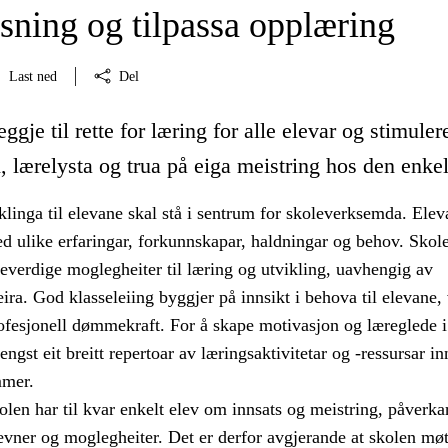
sning og tilpassa opplæring
Last ned
Del
ggje til rette for læring for alle elevar og stimuler
 lærelysta og trua på eiga meistring hos den enkel
linga til elevane skal stå i sentrum for skoleverksemda. Elev
d ulike erfaringar, forkunnskapar, haldningar og behov. Skol
ikeverdige moglegheiter til læring og utvikling, uavhengig av
ira. God klasseleiing byggjer på innsikt i behova til elevane
rofesjonell dømmekraft. For å skape motivasjon og læreglede i
engst eit breitt repertoar av læringsaktivitetar og -ressursar i
mmer.
len har til kvar enkelt elev om innsats og meistring, påverka
evner og moglegheiter. Det er derfor avgjerande at skolen møt