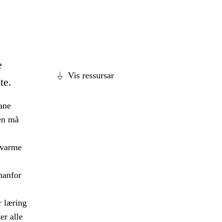
e
Vis ressursar
te.
ane
en må
, varme
nnanfor
r læring
er alle