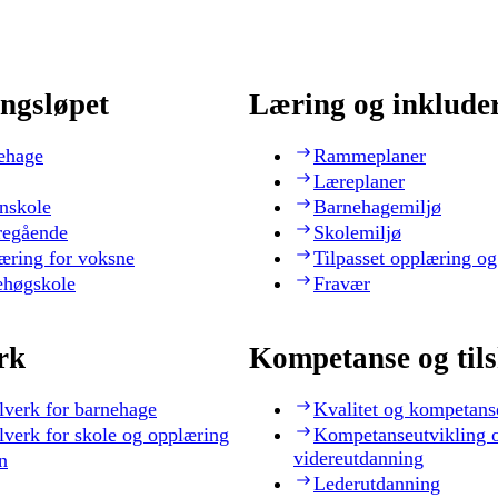
ngsløpet
Læring og inklude
ehage
Rammeplaner
Læreplaner
nskole
Barnehagemiljø
regående
Skolemiljø
æring for voksne
Tilpasset opplæring og
ehøgskole
Fravær
rk
Kompetanse og til
lverk for barnehage
Kvalitet og kompetans
lverk for skole og opplæring
Kompetanseutvikling 
videreutdanning
n
Lederutdanning