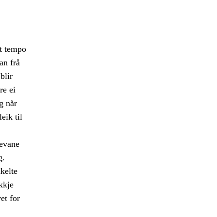
kt tempo
an frå
blir
re ei
g når
eik til
levane
g.
kelte
kkje
et for