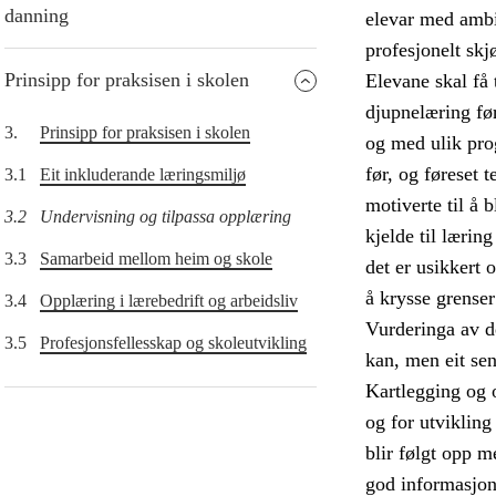
danning
elevar med ambis
profesjonelt skj
Prinsipp for praksisen i skolen
Elevane skal få 
djupnelæring før
3.
Prinsipp for praksisen i skolen
og med ulik pro
før, og føreset 
3.1
Eit inkluderande læringsmiljø
motiverte til å 
3.2
Undervisning og tilpassa opplæring
kjelde til lærin
3.3
Samarbeid mellom heim og skole
det er usikkert 
å krysse grense
3.4
Opplæring i lærebedrift og arbeidsliv
Vurderinga av de
3.5
Profesjonsfellesskap og skoleutvikling
kan, men eit sen
Kartlegging og 
og for utvikling
blir følgt opp m
god informasjon