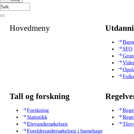
Hovedmeny
Utdanni
Barn
SFO
Grun
Vide
Oppl
Folk
Tall og forskning
Regelve
Forskning
Rege
Statistikk
Rege
Elevundersøkelsen
Tilsy
Foreldreundersøkelsen i barnehage