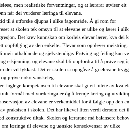
iøse, men realistiske forventningar, og at lærarar utviser eit
ønn når dei vurderer læringa til elevane.
tid til å utforske djupna i ulike fagområde. Å gi rom for
eset at skolen tek omsyn til at elevane er ulike og lærer i uli
gresjon. Det krev kunnskap om korleis elevar lærer, kva dei k
tett oppfølging av den enkelte. Elevar som opplever meistring, 
bli meir uthaldande og sjølvstendige. Prøving og feiling kan ve
g og erkjenning, og elevane skal bli oppfordra til å prøve seg ò
om dei vil lykkast. Det er skolen si oppgåve å gi elevane tryggl
r og prøve noko vanskeleg.
n faglege kompetansen til elevane skal gi eit bilete av kva e
tralt formål med vurderinga er òg å fremje læring og utviklin
observasjon av elevane er verkemiddel for å følgje opp den en
 av praksisen i skolen. Det har likevel liten verdi dersom det i
ed konstruktive tiltak. Skolen og lærarane må balansere behov
 om læringa til elevane og uønskte konsekvensar av ulike