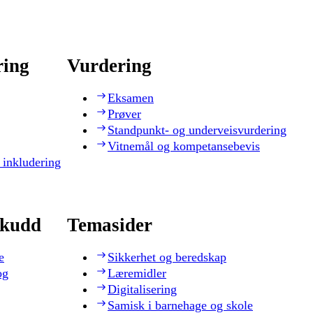
ring
Vurdering
Eksamen
Prøver
Standpunkt- og underveisvurdering
Vitnemål og kompetansebevis
 inkludering
skudd
Temasider
e
Sikkerhet og beredskap
og
Læremidler
Digitalisering
Samisk i barnehage og skole