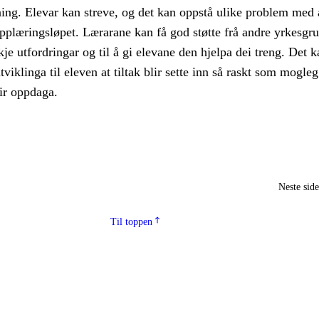
ning. Elevar kan streve, og det kan oppstå ulike problem med 
pplæringsløpet. Lærarane kan få god støtte frå andre yrkesgr
kje utfordringar og til å gi elevane den hjelpa dei treng. Det 
tviklinga til eleven at tiltak blir sette inn så raskt som mogleg
ir oppdaga.
Neste sid
Til toppen