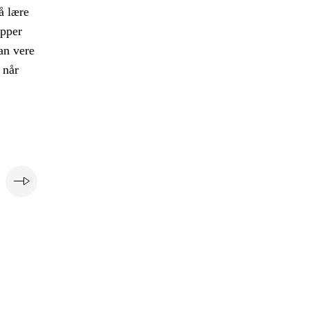
å lære
upper
kan vere
 når
e