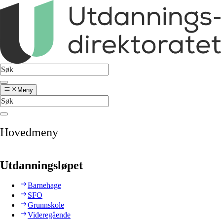
Meny
Hovedmeny
Utdanningsløpet
Barnehage
SFO
Grunnskole
Videregående