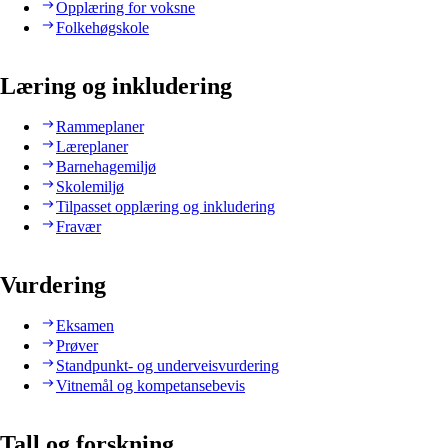
Opplæring for voksne
Folkehøgskole
Læring og inkludering
Rammeplaner
Læreplaner
Barnehagemiljø
Skolemiljø
Tilpasset opplæring og inkludering
Fravær
Vurdering
Eksamen
Prøver
Standpunkt- og underveisvurdering
Vitnemål og kompetansebevis
Tall og forskning