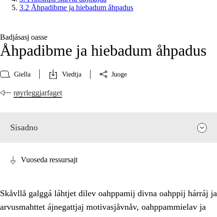
3.2 Åhpadibme ja hiebadum åhpadus
Badjásasj oasse
Åhpadibme ja hiebadum åhpadus
Giella
Viedtja
Juoge
røyrleggjarfaget
Sisadno
Vuoseda ressursajt
Skåvllå galggá láhtjet dilev oahppamij divna oahppij hárráj ja
arvusmahttet ájnegattjaj motivasjåvnåv, oahppammielav ja