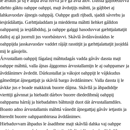
le ærádis ja sij e åhpa avta ruvva ja e ga avta ålov. Dassta gájbbeduvvá
diehto gåktu oahppe oahppi, majt åvdutjijs máhtti, ja gájbbet aj
lahkavuodav ájnegis oahppáj. Oahppe gudi rijbadi, sjaddi sávrebu ja
iesjrádálattja. Gæhttjaladdam ja mieddema máhtti liehket gálldon
oahppamij ja iesjdåbdduj, ja oahppe galggi hasoduvvat gæhttjalattatjit
dalloj aj gå juorruli jus vuorbástuvvi. Skåvlå åvdåsvásstádus le
oahppijda jasskavuodav vaddet rájájt rasstitjit ja gæhttjalattatjit juojddá
mij le gássjelis.
Árvustallam oahppij fágalasj máhtudagás vadda gåvåv dassta majt
oahppe máhttá, valla ájnas ájggomus árvustallamijn le aj oahppamav ja
åvddånimev åvdedit. Dárkustallat ja váksjot oahppijt le vájkkudus
gåtsedittjat ájnegattjajt ja skåvlå bargo åvddånimev. Valla dassta ij le
ávkke jus e boade makkirak buorre dåjma. Skåvllå ja åhpadiddje
vierttiji gávnnat ja hiebadit dárbov buorre diededibmáj oahppij
oahppama hárráj ja hiebadahtes båhtusijt duot dát árvustallamdiles.
Boasto adno árvustallamis máhttá vánedit ájnegattjaj gåvåv ietjastis ja
hieredit buorre oahppambirrasa åvddånimev.
Hiebaduvvam åhpadus le ásadibme majt skåvllå dahka vaj oahppe