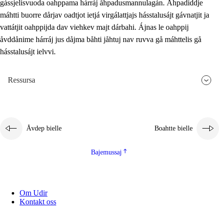
gássjelisvuoda oahppama hárráj åhpadusmannulagán. Åhpadiddje
máhtti buorre dårjav oadtjot ietjá virgálattjajs hásstalusájt gávnatjit ja
vattátjit oahppijda dav viehkev majt dárbahi. Ájnas le oahppij
åvddånime hárráj jus dåjma båhti jåhtuj nav ruvva gå máhttelis gå
hásstalusájt ielvvi.
Ressursa
Åvdep bielle
Boahtte bielle
Bajemussaj
Om Udir
Kontakt oss