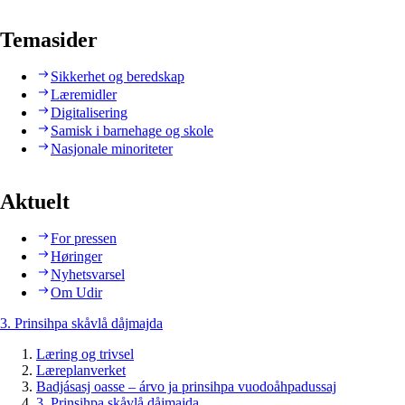
Temasider
Sikkerhet og beredskap
Læremidler
Digitalisering
Samisk i barnehage og skole
Nasjonale minoriteter
Aktuelt
For pressen
Høringer
Nyhetsvarsel
Om Udir
3. Prinsihpa skåvlå dåjmajda
Læring og trivsel
Læreplanverket
Badjásasj oasse – árvo ja prinsihpa vuodoåhpadussaj
3. Prinsihpa skåvlå dåjmajda