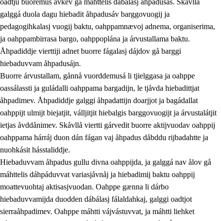
oadtju buoremus ávkev gå máhttelis dábálasj åhpadusás. Skåvllå
galggá duola dagu hiebadit åhpadusáv barggovuogij ja
pedagogihkalasj vuogij baktu, oahppamnævoj adnema, organiserima,
ja oahppambirrasa bargo, oahppoplána ja árvustallama baktu.
Åhpadiddje vierttiji adnet buorre fágalasj dájdov gå barggi
hiebaduvvam åhpadusájn.
Buorre árvustallam, gånnå vuorddemusá li tjielggasa ja oahppe
oassálassti ja guládalli oahppama bargadijn, le tjåvda hiebadittjat
åhpadimev. Åhpadiddje galggi åhpadattijn doarjjot ja bagádallat
oahppijt ulmijt biejatjit, válljitjit hiebalgis barggovuogijt ja árvustalátjit
ietjas åvddånimev. Skåvllå viertti gárvedit buorre aktijvuodav oahppij
oahppama hárráj duon dán fágan vaj åhpadus dåbddu rijbadahtte ja
nuohkásit hásstaliddje.
Hiebaduvvam åhpadus gullu divna oahppijda, ja galggá nav ålov gå
máhttelis dáhpáduvvat variasjåvnåj ja hiebadimij baktu oahppij
moattevuohtaj aktisasjvuodan. Oahppe gænna li dárbo
hiebaduvvamijda duodden dábálasj fálaldahkaj, galggi oadtjot
sierraåhpadimev. Oahppe máhtti vájvástuvvat, ja máhtti liehket