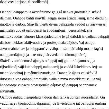
doajvov ietjasa rijbadibmáj.
Oahppij oahppam ja åvddånibme galggá liehket guovdátjin skåvlå
dåjman. Oahppe båhti skåvllåj geŋga sierra åtsådallamij, ieme diedujn,
guottoj ja dárboj. Skåvllå viertti divna oahppijda vaddet avtaárvvusasj
máhttelisvuodajt oahppamij ja åvddånibmáj, berustahtek sijá
máhtukvuodas. Buorre klassajådedibme le gå dåbddi ja dádjadi oahppij
dárbov, liekkos aktijvuodav ja profesjonála dájdov. Vaj oadtjot
arvusmahttemav ja oahppamávov åhpadusán dárbahip moattelágásj
3.
Prinsihpa skåvlå dåjmajda
oahppamdåjmajt ja – resursajt árvvedahtte rámmaj hárráj.
3.1
Sebrudahtte oahppambirás
Skåvlå vuorddemusá ájnegis oahppáj mij gullu rahtjamussaj ja
rijbadibmáj vájkkut oahppij oahppamij ja vaddá åskeldimev ietjasa
3.2
Åhpadibme ja hiebadum åhpadus
máhtukvuohtaj ja máhttelisvuodajda. Danen le ájnas vaj skåvllå
3.3
Aktisasjbarggo sijda ja skåvlå gaskan
duosstu divna oahppijt rahtjalis, valla almma vuorddemusáj, ja vaj
åhpadiddje vuosedi profesjonála dájdov gå oahppij oahppamav
3.4
Åhpadus åhpadusvidnudagán ja barggoiellemin
árvustalli.
3.5
Profesjåvnåaktisasjvuohta ja skåvllååvddånibme
Oahppe galggi tjiegŋudagájt duon dán fáhkasuorgen guoradallat. Gå
vaddi sajev tjiegŋodimoahppamij, de li vieledime jut oahppijn gaskan