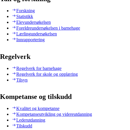
Forskning
Statistikk
Elevundersøkelsen
Foreldreundersøkelsen i barnehage
Lærlingundersøkelsen
Innrapportering
Regelverk
Regelverk for barnehage
Regelverk for skole og opplæring
Tilsyn
Kompetanse og tilskudd
Kvalitet og kompetanse
Kompetanseutvikling og videreutdanning
Lederutdanning
Tilskudd