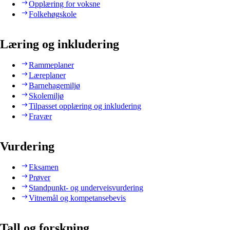
Opplæring for voksne
Folkehøgskole
Læring og inkludering
Rammeplaner
Læreplaner
Barnehagemiljø
Skolemiljø
Tilpasset opplæring og inkludering
Fravær
Vurdering
Eksamen
Prøver
Standpunkt- og underveisvurdering
Vitnemål og kompetansebevis
Tall og forskning