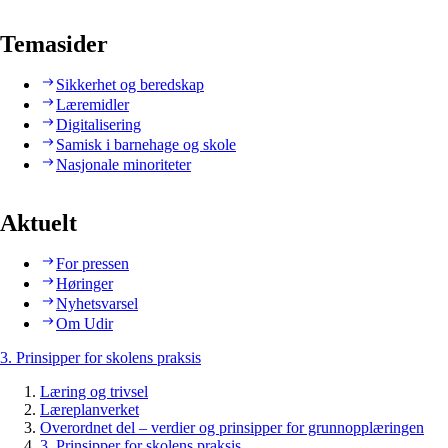
Temasider
Sikkerhet og beredskap
Læremidler
Digitalisering
Samisk i barnehage og skole
Nasjonale minoriteter
Aktuelt
For pressen
Høringer
Nyhetsvarsel
Om Udir
3. Prinsipper for skolens praksis
Læring og trivsel
Læreplanverket
Overordnet del – verdier og prinsipper for grunnopplæringen
3. Prinsipper for skolens praksis