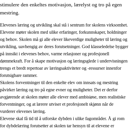
stimulere den enkeltes motivasjon, lærelyst og tro på egen
mestring.
Elevenes læring og utvikling skal stå i sentrum for skolens virksomhet.
Elevene møter skolen med ulike erfaringer, forkunnskaper, holdninger
og behov. Skolen må gi alle elever likeverdige muligheter til læring og
utvikling, uavhengig av deres forutsetninger. God klasseledelse bygger
på innsikt i elevenes behov, varme relasjoner og profesjonell
dømmekraft. For å skape motivasjon og læringsglede i undervisningen
trengs et bredt repertoar av læringsaktiviteter og -ressurser innenfor
3.
Prinsipper for skolens praksis
forutsigbare rammer.
3.1
Et inkluderende læringsmiljø
Skolens forventninger til den enkelte elev om innsats og mestring
påvirker læring og tro på egne evner og muligheter. Det er derfor
3.2
Undervisning og tilpasset opplæring
avgjørende at skolen møter alle elever med ambisiøse, men realistiske
3.3
Samarbeid mellom hjem og skole
forventninger, og at lærere utviser et profesjonelt skjønn når de
vurderer elevenes læring.
3.4
Opplæring i lærebedrift og arbeidsliv
Elevene skal få tid til å utforske dybden i ulike fagområder. Å gi rom
3.5
Profesjonsfellesskap og skoleutvikling
for dybdelæring forutsetter at skolen tar hensyn til at elevene er