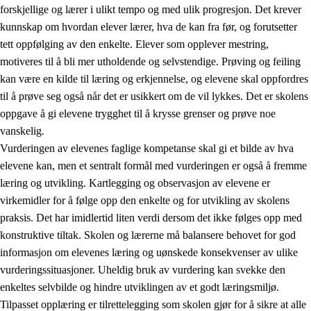
forskjellige og lærer i ulikt tempo og med ulik progresjon. Det krever
kunnskap om hvordan elever lærer, hva de kan fra før, og forutsetter
tett oppfølging av den enkelte. Elever som opplever mestring,
motiveres til å bli mer utholdende og selvstendige. Prøving og feiling
kan være en kilde til læring og erkjennelse, og elevene skal oppfordres
til å prøve seg også når det er usikkert om de vil lykkes. Det er skolens
oppgave å gi elevene trygghet til å krysse grenser og prøve noe
vanskelig.
Vurderingen av elevenes faglige kompetanse skal gi et bilde av hva
elevene kan, men et sentralt formål med vurderingen er også å fremme
læring og utvikling. Kartlegging og observasjon av elevene er
virkemidler for å følge opp den enkelte og for utvikling av skolens
praksis. Det har imidlertid liten verdi dersom det ikke følges opp med
konstruktive tiltak. Skolen og lærerne må balansere behovet for god
informasjon om elevenes læring og uønskede konsekvenser av ulike
vurderingssituasjoner. Uheldig bruk av vurdering kan svekke den
enkeltes selvbilde og hindre utviklingen av et godt læringsmiljø.
Tilpasset opplæring er tilrettelegging som skolen gjør for å sikre at alle