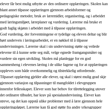
elever får best mulig utbytte av den ordinære opplæringen. Skolen kan
blant annet tilpasse opplæringen gjennom arbeidsformer og
pedagogiske metoder, bruk av læremidler, organisering, og i arbeidet
med læringsmiljøet, læreplaner og vurdering. Lærerne må bruke et
godt faglig skjønn i arbeidet med å tilpasse opplæringen.
God vurdering, der forventningene er tydelige og eleven deltar og blir
hørt underveis i læringsarbeidet, er en nøkkel til å tilpasse
undervisningen. Lærerne skal i sin undervisning støtte og veilede
elevene til å kunne sette seg mål, velge egnede framgangsmåter og
vurdere sin egen utvikling. Skolen må planlegge for en god
sammenheng i elevenes læring i de ulike fagene og for at opplæringen
oppleves som både overkommelig og tilstrekkelig utfordrende.
Tilpasset opplæring gjelder alle elever, og skal i størst mulig grad skje
gjennom variasjon og tilpasninger til mangfoldet i elevgruppen
innenfor fellesskapet. Elever som har behov for tilrettelegging utover
det ordinære tilbudet, har krav på spesialundervisning. Elever kan
streve, og det kan oppstå ulike problemer med å lære gjennom hele
opplæringsløpet. Lærerne kan få god støtte fra andre yrkesgrupper