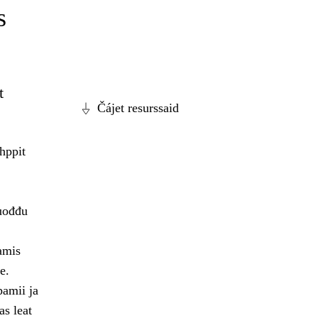
s
t
Čájet resurssaid
hppit
vuođđu
amis
e.
pamii ja
as leat