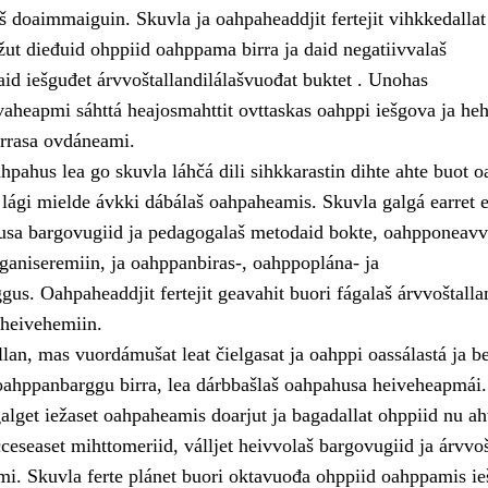
š doaimmaiguin. Skuvla ja oahpaheaddjit fertejit vihkkedallat
žut dieđuid ohppiid oahppama birra ja daid negatiivvalaš
id iešguđet árvvoštallandilálašvuođat buktet . Unohas
aheapmi sáhttá heajosmahttit ovttaskas oahppi iešgova ja heh
rrasa ovdáneami.
pahus lea go skuvla láhčá dili sihkkarastin dihte ahte buot o
lági mielde ávkki dábálaš oahpaheamis. Skuvla galgá earret e
usa bargovugiid ja pedagogalaš metodaid bokte, oahpponeavv
ganiseremiin, ja oahppanbiras-, oahppoplána- ja
gus. Oahpaheaddjit fertejit geavahit buori fágalaš árvvoštall
heivehemiin.
lan, mas vuordámušat leat čielgasat ja oahppi oassálastá ja b
d oahppanbarggu birra, lea dárbbašlaš oahpahusa heiveheapmái.
alget iežaset oahpaheamis doarjut ja bagadallat ohppiid nu ah
lcceseaset mihttomeriid, válljet heivvolaš bargovugiid ja árvvoš
mi. Skuvla ferte plánet buori oktavuođa ohppiid oahppamis ie