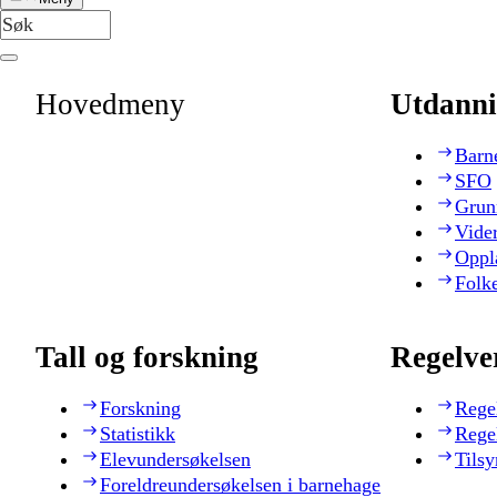
Hovedmeny
Utdanni
Barn
SFO
Grun
Vide
Oppl
Folk
Tall og forskning
Regelve
Forskning
Rege
Statistikk
Rege
Elevundersøkelsen
Tilsy
Foreldreundersøkelsen i barnehage