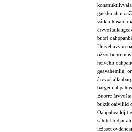
konstruktiivvala
gaskka ahte oaž
váikkuhusaid ma
árvvoštallangeav
buori oahppanbi
Heivehuvvon oah
ožžot buoremus 
heivehit oahpah
geavahemiin, or
árvvoštallanbarg
barget oahpahus
Buorre árvvoštal
buktit oaivilii
Oahpaheaddjit g
sáhttet bidjat a
iežaset ovdánea