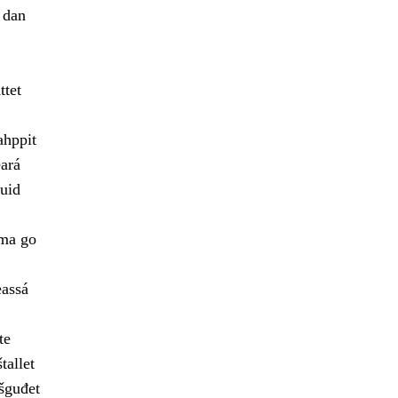
 dan
ttet
ahppit
ará
uid
ama go
eassá
te
tallet
šguđet