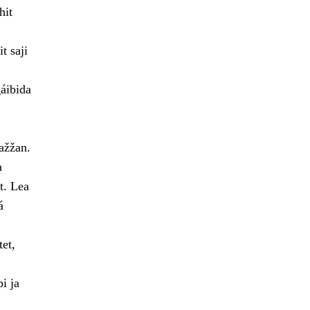
hit
t saji
gáibida
ažžan.
a
t. Lea
á
et,
i ja