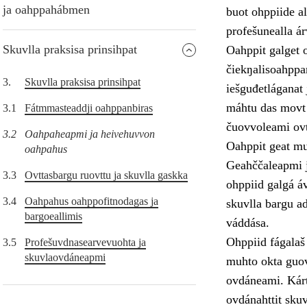
ja oahppahábmen
buot ohppiide al
profešunealla á
Skuvlla praksisa prinsihpat
Oahppit galget o
čiekŋalisoahppam
3.
Skuvlla praksisa prinsihpat
iešguđetláganat 
máhtu das movt o
3.1
Fátmmasteaddji oahppanbiras
čuovvoleami ovt
3.2
Oahpaheapmi ja heivehuvvon
Oahppit geat muo
oahpahus
Geahččaleapmi j
3.3
Ovttasbargu ruovttu ja skuvlla gaskka
ohppiid galgá áv
3.4
Oahpahus oahppofitnodagas ja
skuvlla bargu ad
bargoeallimis
váddása.
Ohppiid fágalaš
3.5
Profešuvdnasearvevuohta ja
skuvlaovdáneapmi
muhto okta guov
ovdáneami. Kárt
ovdánahttit sku