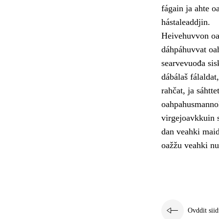
fágain ja ahte o
hástaleaddjin.
Heivehuvvon oah
dáhpáhuvvat oah
searvevuođa sis
dábálaš fálalda
rahčat, ja sáhtt
oahpahusmannola
virgejoavkkuin s
dan veahki maid
oažžu veahki nu 
Ovddit siid