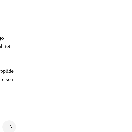
go
httet
hppiide
te son
i