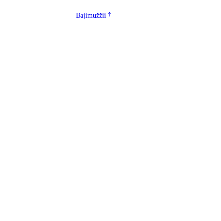
Bajimužžii