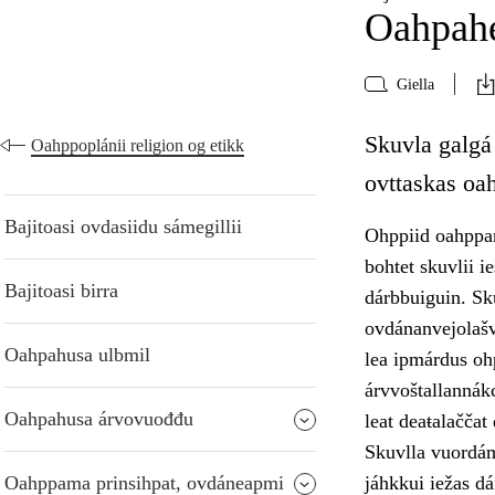
Oahpahe
Giella
Skuvla galgá 
Oahppoplánii religion og etikk
ovttaskas oa
Bajitoasi ovdasiidu sámegillii
Ohppiid oahppan
bohtet skuvlii i
Bajitoasi birra
dárbbuiguin. Sk
ovdánanvejolašv
Oahpahusa ulbmil
lea ipmárdus oh
árvvoštallannák
Oahpahusa árvovuođđu
leat deaŧalačča
Skuvlla vuordám
Oahppama prinsihpat, ovdáneapmi
jáhkkui iežas dá