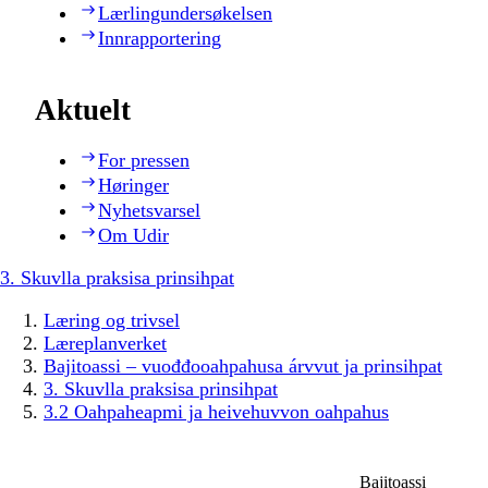
Lærlingundersøkelsen
Innrapportering
Aktuelt
For pressen
Høringer
Nyhetsvarsel
Om Udir
3. Skuvlla praksisa prinsihpat
Læring og trivsel
Læreplanverket
Bajitoassi – vuođđooahpahusa árvvut ja prinsihpat
3. Skuvlla praksisa prinsihpat
3.2 Oahpaheapmi ja heivehuvvon oahpahus
Bajitoassi