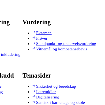
ring
Vurdering
Eksamen
Prøver
Standpunkt- og underveisvurdering
Vitnemål og kompetansebevis
 inkludering
skudd
Temasider
e
Sikkerhet og beredskap
og
Læremidler
Digitalisering
Samisk i barnehage og skole