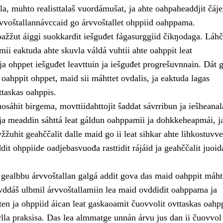
la, muhto realisttalaš vuordámušat, ja ahte oahpaheaddjit čáje
rvvoštallannávccaid go árvvoštallet ohppiid oahppama.
ažžut áiggi suokkardit iešguđet fágasurggiid čikŋodaga. Láhči
ii eaktuda ahte skuvla váldá vuhtii ahte oahppit leat
ja ohppet iešguđet leavttuin ja iešguđet progrešuvnnain. Dát 
ahppit ohppet, maid sii máhttet ovdalis, ja eaktuda lagas
taskas oahppis.
sáhit birgema, movttiidahttojit šaddat sávrribun ja iešheanal
a meaddin sáhttá leat gáldun oahppamii ja dohkkeheapmái, j
žžuhit geahččalit dalle maid go ii leat sihkar ahte lihkostuvve
dit ohppiide oadjebasvuođa rasttidit rájáid ja geahččalit juoid
 gealbbu árvvoštallan galgá addit gova das maid oahppit máhtt
ddáš ulbmil árvvoštallamiin lea maid ovddidit oahppama ja
en ja ohppiid áican leat gaskaoamit čuovvolit ovttaskas oahpp
vlla praksisa. Das lea almmatge unnán árvu jus dan ii čuovvol