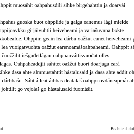
ahppit muosáhit oahpahusdili sihke birgehahttin ja doarvái
pahus guoská buot ohppiide ja galgá eanemus lági mielde
ppijoavkku girjáivuhtii heiveheami ja variašuvnna bokte
kkobealde. Ohppiin geain lea dárbu oažžut eanet heiveheami 
t, lea vuoigatvuohta oažžut earenoamášoahpaheami. Oahppit sá
et čuožžilit iešguđetlágan oahppanváttisvuođat olles
gas. Oahpaheaddjit sáhttet oažžut buori doarjaga eará
ihke dasa ahte almmustahttit hástalusaid ja dasa ahte addit o
 dárbbašit. Sáhttá leat áibbas deaŧalaš oahppi ovdáneapmái ah
johtilit go vejolaš go hástalusaid fuomášit.
ui
Boahtte siidu