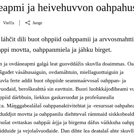
apmi ja heivehuvvon oahpahu
Viečča
Juoge
láhčit dili buot ohppiid oahppamii ja arvvosmahtti
hppi movtta, oahppanmiela ja jáhku birget.
 ja ovdáneapmi galgá leat guovddážis skuvlla doaimmas. Oa
ešguđet vásáhusaiguin, ovdamáhtuin, miellaguottuiguin ja
uvla ferte addit buot ohppiide seammaárvosaš oahppan- ja
uođaid, beroškeahttá sin eavttuin. Buori luohkkájođiheami 
ppiid dárbbuin, liekkus gaskavuođat ja profešunealla
ca. Máŋggabealálaš oahppanaktivitehtat ja -resurssat oahpahe
t duddjot movtta ja oahppanilu diehttevaš rámmaid siskkobeald
ušat ovttaskas oahppái árjja ja birgema dáfus váikkuha oahp
idduide ja vejolašvuođaide. Dan dihte lea deaŧalaš ahte skuvll