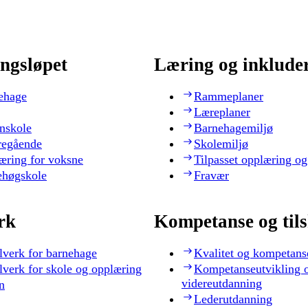
ngsløpet
Læring og inklude
ehage
Rammeplaner
Læreplaner
nskole
Barnehagemiljø
regående
Skolemiljø
æring for voksne
Tilpasset opplæring og
ehøgskole
Fravær
rk
Kompetanse og til
lverk for barnehage
Kvalitet og kompetans
lverk for skole og opplæring
Kompetanseutvikling 
videreutdanning
n
Lederutdanning