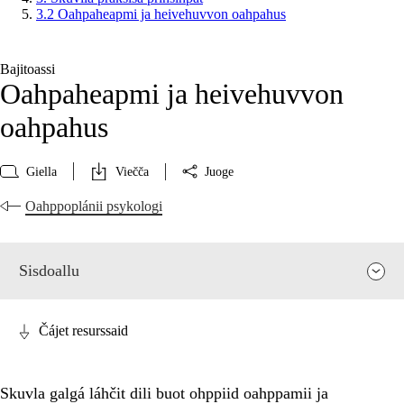
3.2 Oahpaheapmi ja heivehuvvon oahpahus
Bajitoassi
Oahpaheapmi ja heivehuvvon
oahpahus
Giella
Viečča
Juoge
Oahppoplánii psykologi
Sisdoallu
Čájet resurssaid
Skuvla galgá láhčit dili buot ohppiid oahppamii ja