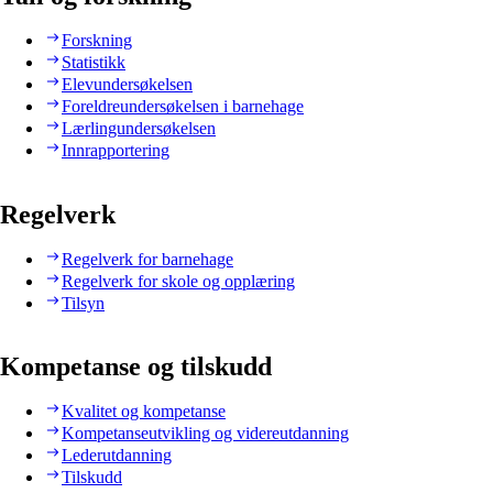
Forskning
Statistikk
Elevundersøkelsen
Foreldreundersøkelsen i barnehage
Lærlingundersøkelsen
Innrapportering
Regelverk
Regelverk for barnehage
Regelverk for skole og opplæring
Tilsyn
Kompetanse og tilskudd
Kvalitet og kompetanse
Kompetanseutvikling og videreutdanning
Lederutdanning
Tilskudd