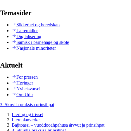
Temasider
Sikkerhet og beredskap
Læremidler
Digitalisering
Samisk i barnehage og skole
Nasjonale minoriteter
Aktuelt
For pressen
Høringer
Nyhetsvarsel
Om Udir
3. Skuvlla praksisa prinsihpat
Læring og trivsel
Læreplanverket
Bajitoassi – vuođđooahpahusa árvvut ja prinsihpat
3. Skuvlla praksisa prinsihpat