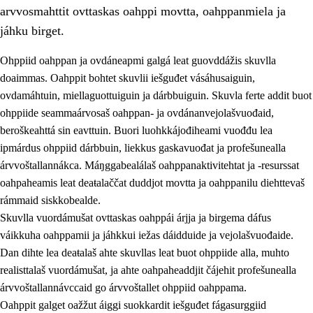
arvvosmahttit ovttaskas oahppi movtta, oahppanmiela ja
jáhku birget.
Ohppiid oahppan ja ovdáneapmi galgá leat guovddážis skuvlla
doaimmas. Oahppit bohtet skuvlii iešguđet vásáhusaiguin,
ovdamáhtuin, miellaguottuiguin ja dárbbuiguin. Skuvla ferte addit buot
ohppiide seammaárvosaš oahppan- ja ovdánanvejolašvuođaid,
beroškeahttá sin eavttuin. Buori luohkkájođiheami vuođđu lea
ipmárdus ohppiid dárbbuin, liekkus gaskavuođat ja profešunealla
árvvoštallannákca. Máŋggabealálaš oahppanaktivitehtat ja -resurssat
3.
Skuvlla praksisa prinsihpat
oahpaheamis leat deaŧalaččat duddjot movtta ja oahppanilu diehttevaš
3.1
Fátmmasteaddji oahppanbiras
rámmaid siskkobealde.
Skuvlla vuordámušat ovttaskas oahppái árjja ja birgema dáfus
3.2
Oahpaheapmi ja heivehuvvon oahpahus
váikkuha oahppamii ja jáhkkui iežas dáidduide ja vejolašvuođaide.
3.3
Ovttasbargu ruovttu ja skuvlla gaskka
Dan dihte lea deaŧalaš ahte skuvllas leat buot ohppiide alla, muhto
realisttalaš vuordámušat, ja ahte oahpaheaddjit čájehit profešunealla
3.4
Oahpahus oahppofitnodagas ja bargoeallimis
árvvoštallannávccaid go árvvoštallet ohppiid oahppama.
3.5
Profešuvdnasearvevuohta ja skuvlaovdáneapmi
Oahppit galget oažžut áiggi suokkardit iešguđet fágasurggiid