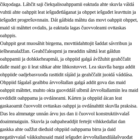
čikŋodaga. Láhčit saji čiekŋalisoahppamii eaktuda ahte skuvla váldá
vuhtii ahte oahppit leat iešguđetláganat ja ohppet iešguđet leavttuin ja
iešguđet progrešuvnnain. Dát gáibida máhtu das movt oahppit ohppet,
maid sii máhttet ovdalis, ja eaktuda lagas čuovvoleami ovttaskas
oahppis.
Oahppit geat muosáhit birgema, movttiidahttojit šaddat sávrribun ja
iešheanalažžan. Geahččaleapmi ja meaddin sáhttá leat gáldun
oahppamii ja dohkkeheapmái, ja ohppiid galgá ávžžuhit geahččalit
dalle maid go ii leat sihkar ahte lihkostuvvet. Lea skuvlla bargu addit
ohppiide oadjebasvuođa rasttidit rájáid ja geahččalit juoidá váddása.
Ohppiid fágalaš gealbbu árvvoštallan galgá addit gova das maid
oahppit máhttet, muhto okta guovddáš ulbmil árvvoštallamiin lea maid
ovddidit oahppama ja ovdáneami. Kárten ja ohppiid áican leat
gaskaoamit čuovvolit ovttaskas oahppi ja ovdánahttit skuvlla praksisa.
Das lea almmatge unnán árvu jus dan ii čuovvol konstruktiivvalaš
doaimmaiguin. Skuvla ja oahpaheaddjit fertejit vihkkedallat dan
gaskka ahte oažžut dieđuid ohppiid oahppama birra ja daid
negatiivvalaš váikkuhusaid maid iešguđet árvvoštallandilálašvuođat