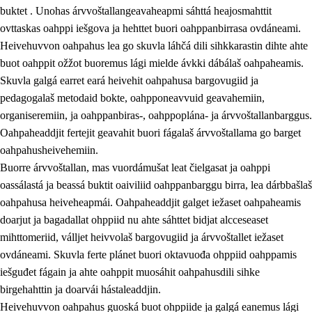
buktet . Unohas árvvoštallangeavaheapmi sáhttá heajosmahttit
ovttaskas oahppi iešgova ja hehttet buori oahppanbirrasa ovdáneami.
Heivehuvvon oahpahus lea go skuvla láhčá dili sihkkarastin dihte ahte
buot oahppit ožžot buoremus lági mielde ávkki dábálaš oahpaheamis.
Skuvla galgá earret eará heivehit oahpahusa bargovugiid ja
pedagogalaš metodaid bokte, oahpponeavvuid geavahemiin,
organiseremiin, ja oahppanbiras-, oahppoplána- ja árvvoštallanbarggus.
Oahpaheaddjit fertejit geavahit buori fágalaš árvvoštallama go barget
oahpahusheivehemiin.
Buorre árvvoštallan, mas vuordámušat leat čielgasat ja oahppi
oassálastá ja beassá buktit oaiviliid oahppanbarggu birra, lea dárbbašlaš
oahpahusa heiveheapmái. Oahpaheaddjit galget iežaset oahpaheamis
doarjut ja bagadallat ohppiid nu ahte sáhttet bidjat alcceseaset
mihttomeriid, válljet heivvolaš bargovugiid ja árvvoštallet iežaset
ovdáneami. Skuvla ferte plánet buori oktavuođa ohppiid oahppamis
iešguđet fágain ja ahte oahppit muosáhit oahpahusdili sihke
birgehahttin ja doarvái hástaleaddjin.
Heivehuvvon oahpahus guoská buot ohppiide ja galgá eanemus lági