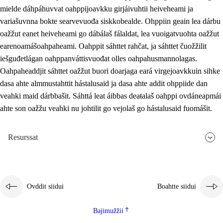
mielde dáhpáhuvvat oahppijoavkku girjáivuhtii heiveheami ja
variašuvnna bokte searvevuođa siskkobealde. Ohppiin geain lea dárbu
oažžut eanet heiveheami go dábálaš fálaldat, lea vuoigatvuohta oažžut
earenoamášoahpaheami. Oahppit sáhttet rahčat, ja sáhttet čuožžilit
iešguđetlágan oahppanváttisvuođat olles oahpahusmannolagas.
Oahpaheaddjit sáhttet oažžut buori doarjaga eará virgejoavkkuin sihke
dasa ahte almmustahttit hástalusaid ja dasa ahte addit ohppiide dan
veahki maid dárbbašit. Sáhttá leat áibbas deaŧalaš oahppi ovdáneapmái
ahte son oažžu veahki nu johtilit go vejolaš go hástalusaid fuomášit.
Resurssat
Ovddit siidui
Boahtte siidui
Bajimužžii