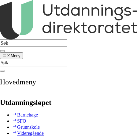
Meny
Hovedmeny
Utdanningsløpet
Barnehage
SFO
Grunnskole
Videregående