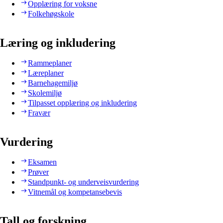
Opplæring for voksne
Folkehøgskole
Læring og inkludering
Rammeplaner
Læreplaner
Barnehagemiljø
Skolemiljø
Tilpasset opplæring og inkludering
Fravær
Vurdering
Eksamen
Prøver
Standpunkt- og underveisvurdering
Vitnemål og kompetansebevis
Tall og forskning