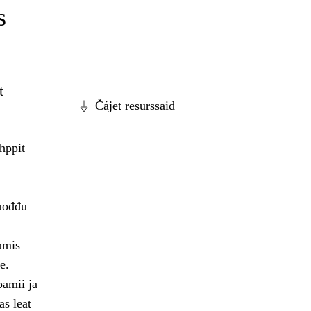
s
t
Čájet resurssaid
hppit
vuođđu
amis
e.
pamii ja
as leat