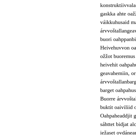
konstruktiivvala
gaskka ahte oaž
váikkuhusaid ma
árvvoštallangeav
buori oahppanbi
Heivehuvvon oah
ožžot buoremus 
heivehit oahpah
geavahemiin, or
árvvoštallanbarg
barget oahpahus
Buorre árvvoštal
buktit oaivilii
Oahpaheaddjit g
sáhttet bidjat a
iežaset ovdánea