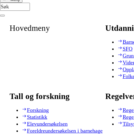
Hovedmeny
Utdanni
Barn
SFO
Grun
Vide
Oppl
Folk
Tall og forskning
Regelve
Forskning
Rege
Statistikk
Rege
Elevundersøkelsen
Tilsy
Foreldreundersøkelsen i barnehage