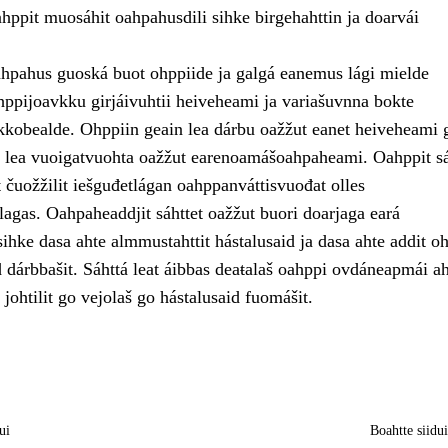
ahppit muosáhit oahpahusdili sihke birgehahttin ja doarvái
pahus guoská buot ohppiide ja galgá eanemus lági mielde
ppijoavkku girjáivuhtii heiveheami ja variašuvnna bokte
kkobealde. Ohppiin geain lea dárbu oažžut eanet heiveheami 
t, lea vuoigatvuohta oažžut earenoamášoahpaheami. Oahppit sá
et čuožžilit iešguđetlágan oahppanváttisvuođat olles
gas. Oahpaheaddjit sáhttet oažžut buori doarjaga eará
ihke dasa ahte almmustahttit hástalusaid ja dasa ahte addit o
 dárbbašit. Sáhttá leat áibbas deaŧalaš oahppi ovdáneapmái ah
johtilit go vejolaš go hástalusaid fuomášit.
ui
Boahtte siidu