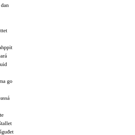
 dan
ttet
ahppit
ará
uid
ama go
eassá
te
tallet
šguđet