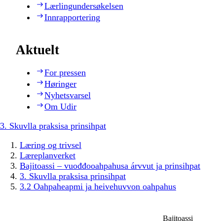
Lærlingundersøkelsen
Innrapportering
Aktuelt
For pressen
Høringer
Nyhetsvarsel
Om Udir
3. Skuvlla praksisa prinsihpat
Læring og trivsel
Læreplanverket
Bajitoassi – vuođđooahpahusa árvvut ja prinsihpat
3. Skuvlla praksisa prinsihpat
3.2 Oahpaheapmi ja heivehuvvon oahpahus
Bajitoassi