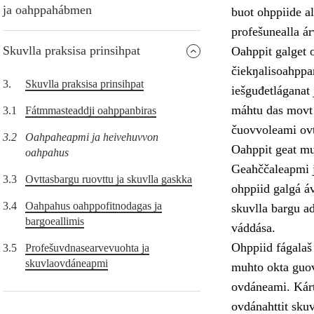
ja oahppahábmen
buot ohppiide al
profešunealla á
Skuvlla praksisa prinsihpat
Oahppit galget o
čiekŋalisoahppam
3.
Skuvlla praksisa prinsihpat
iešguđetláganat 
máhtu das movt o
3.1
Fátmmasteaddji oahppanbiras
čuovvoleami ovt
3.2
Oahpaheapmi ja heivehuvvon
Oahppit geat muo
oahpahus
Geahččaleapmi j
3.3
Ovttasbargu ruovttu ja skuvlla gaskka
ohppiid galgá áv
3.4
Oahpahus oahppofitnodagas ja
skuvlla bargu ad
bargoeallimis
váddása.
Ohppiid fágalaš
3.5
Profešuvdnasearvevuohta ja
skuvlaovdáneapmi
muhto okta guov
ovdáneami. Kárt
ovdánahttit sku