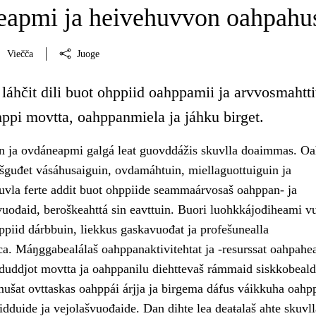
apmi ja heivehuvvon oahpahu
Viečča
Juoge
láhčit dili buot ohppiid oahppamii ja arvvosmahtti
hppi movtta, oahppanmiela ja jáhku birget.
 ja ovdáneapmi galgá leat guovddážis skuvlla doaimmas. Oa
ešguđet vásáhusaiguin, ovdamáhtuin, miellaguottuiguin ja
uvla ferte addit buot ohppiide seammaárvosaš oahppan- ja
uođaid, beroškeahttá sin eavttuin. Buori luohkkájođiheami 
ppiid dárbbuin, liekkus gaskavuođat ja profešunealla
ca. Máŋggabealálaš oahppanaktivitehtat ja -resurssat oahpahe
t duddjot movtta ja oahppanilu diehttevaš rámmaid siskkobeald
ušat ovttaskas oahppái árjja ja birgema dáfus váikkuha oahp
idduide ja vejolašvuođaide. Dan dihte lea deaŧalaš ahte skuvll