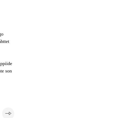
go
httet
hppiide
te son
i