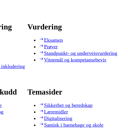
ring
Vurdering
Eksamen
Prøver
Standpunkt- og underveisvurdering
Vitnemål og kompetansebevis
 inkludering
skudd
Temasider
e
Sikkerhet og beredskap
og
Læremidler
Digitalisering
Samisk i barnehage og skole