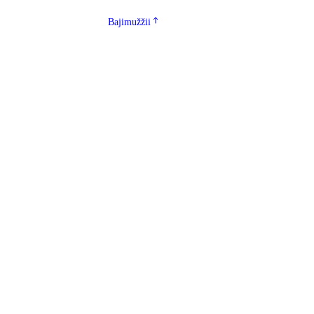
Bajimužžii