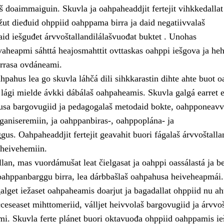
š doaimmaiguin. Skuvla ja oahpaheaddjit fertejit vihkkedallat
žut dieđuid ohppiid oahppama birra ja daid negatiivvalaš
id iešguđet árvvoštallandilálašvuođat buktet . Unohas
aheapmi sáhttá heajosmahttit ovttaskas oahppi iešgova ja heh
rrasa ovdáneami.
pahus lea go skuvla láhčá dili sihkkarastin dihte ahte buot o
lági mielde ávkki dábálaš oahpaheamis. Skuvla galgá earret e
usa bargovugiid ja pedagogalaš metodaid bokte, oahpponeavv
ganiseremiin, ja oahppanbiras-, oahppoplána- ja
gus. Oahpaheaddjit fertejit geavahit buori fágalaš árvvoštall
heivehemiin.
lan, mas vuordámušat leat čielgasat ja oahppi oassálastá ja b
d oahppanbarggu birra, lea dárbbašlaš oahpahusa heiveheapmái.
alget iežaset oahpaheamis doarjut ja bagadallat ohppiid nu ah
lcceseaset mihttomeriid, válljet heivvolaš bargovugiid ja árvvoš
mi. Skuvla ferte plánet buori oktavuođa ohppiid oahppamis ie