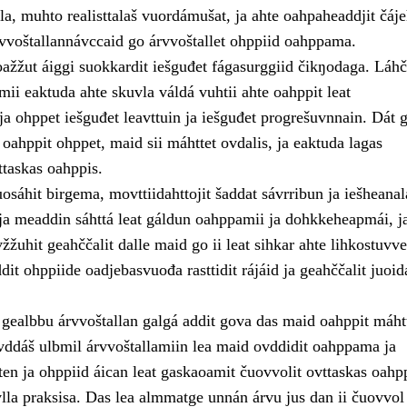
la, muhto realisttalaš vuordámušat, ja ahte oahpaheaddjit čáje
rvvoštallannávccaid go árvvoštallet ohppiid oahppama.
ažžut áiggi suokkardit iešguđet fágasurggiid čikŋodaga. Láhči
ii eaktuda ahte skuvla váldá vuhtii ahte oahppit leat
ja ohppet iešguđet leavttuin ja iešguđet progrešuvnnain. Dát 
ahppit ohppet, maid sii máhttet ovdalis, ja eaktuda lagas
taskas oahppis.
sáhit birgema, movttiidahttojit šaddat sávrribun ja iešheanal
a meaddin sáhttá leat gáldun oahppamii ja dohkkeheapmái, j
žžuhit geahččalit dalle maid go ii leat sihkar ahte lihkostuvve
dit ohppiide oadjebasvuođa rasttidit rájáid ja geahččalit juoid
 gealbbu árvvoštallan galgá addit gova das maid oahppit máhtt
ddáš ulbmil árvvoštallamiin lea maid ovddidit oahppama ja
en ja ohppiid áican leat gaskaoamit čuovvolit ovttaskas oahpp
vlla praksisa. Das lea almmatge unnán árvu jus dan ii čuovvol