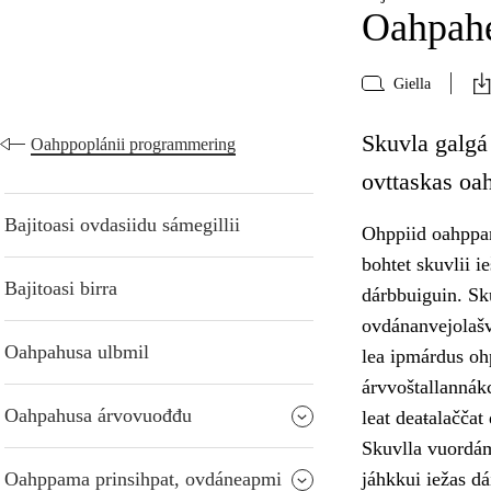
Oahpahe
Giella
Skuvla galgá 
Oahppoplánii programmering
ovttaskas oa
Bajitoasi ovdasiidu sámegillii
Ohppiid oahppan
bohtet skuvlii i
Bajitoasi birra
dárbbuiguin. Sk
ovdánanvejolašv
Oahpahusa ulbmil
lea ipmárdus oh
árvvoštallannák
Oahpahusa árvovuođđu
leat deaŧalačča
Skuvlla vuordám
Oahppama prinsihpat, ovdáneapmi
jáhkkui iežas dá