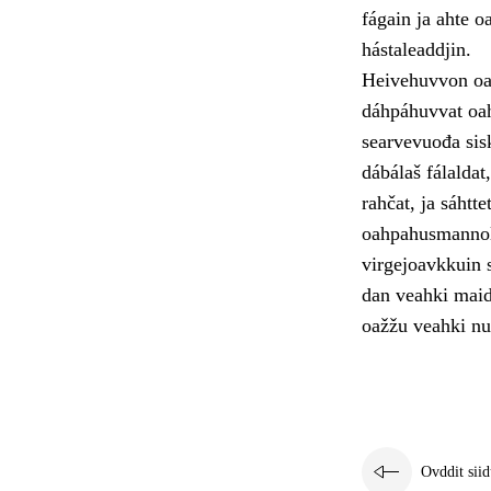
fágain ja ahte o
hástaleaddjin.
Heivehuvvon oah
dáhpáhuvvat oah
searvevuođa sis
dábálaš fálalda
rahčat, ja sáhtt
oahpahusmannola
virgejoavkkuin s
dan veahki maid
oažžu veahki nu 
Ovddit siid