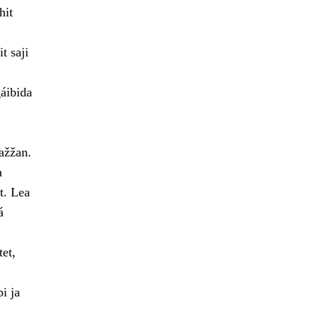
hit
t saji
gáibida
ažžan.
a
t. Lea
á
et,
i ja