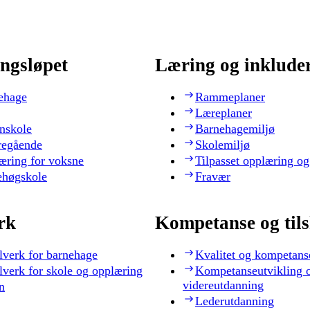
ngsløpet
Læring og inklude
ehage
Rammeplaner
Læreplaner
nskole
Barnehagemiljø
regående
Skolemiljø
æring for voksne
Tilpasset opplæring og
ehøgskole
Fravær
rk
Kompetanse og til
lverk for barnehage
Kvalitet og kompetans
lverk for skole og opplæring
Kompetanseutvikling 
videreutdanning
n
Lederutdanning