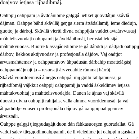
doajvov ietjasa rijbadibmáj.
Oahppij oahppam ja åvddånibme galggá liehket guovdátjin skåvlå
dåjman. Oahppe båhti skåvllåj geŋga sierra åtsådallamij, ieme diedujn,
guottoj ja dárboj. Skåvllå viertti divna oahppijda vaddet avtaárvvusasj
máhttelisvuodajt oahppamij ja åvddånibmáj, berustahtek sijá
máhtukvuodas. Buorre klassajådedibme le gå dåbddi ja dádjadi oahppij
dárbov, liekkos aktijvuodav ja profesjonála dájdov. Vaj oadtjot
arvusmahttemav ja oahppamávov åhpadusán dárbahip moattelágásj
3.
Prinsihpa skåvlå dåjmajda
oahppamdåjmajt ja – resursajt árvvedahtte rámmaj hárráj.
3.1
Sebrudahtte oahppambirás
Skåvlå vuorddemusá ájnegis oahppáj mij gullu rahtjamussaj ja
rijbadibmáj vájkkut oahppij oahppamij ja vaddá åskeldimev ietjasa
3.2
Åhpadibme ja hiebadum åhpadus
máhtukvuohtaj ja máhttelisvuodajda. Danen le ájnas vaj skåvllå
3.3
Aktisasjbarggo sijda ja skåvlå gaskan
duosstu divna oahppijt rahtjalis, valla almma vuorddemusáj, ja vaj
åhpadiddje vuosedi profesjonála dájdov gå oahppij oahppamav
3.4
Åhpadus åhpadusvidnudagán ja barggoiellemin
árvustalli.
3.5
Profesjåvnåaktisasjvuohta ja skåvllååvddånibme
Oahppe galggi tjiegŋudagájt duon dán fáhkasuorgen guoradallat. Gå
vaddi sajev tjiegŋodimoahppamij, de li vieledime jut oahppijn gaskan