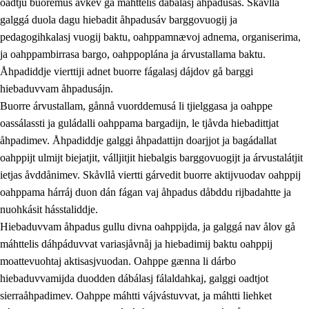
oadtju buoremus ávkev gå máhttelis dábálasj åhpadusás. Skåvllå
galggá duola dagu hiebadit åhpadusáv barggovuogij ja
pedagogihkalasj vuogij baktu, oahppamnævoj adnema, organiserima,
ja oahppambirrasa bargo, oahppoplána ja árvustallama baktu.
Åhpadiddje vierttiji adnet buorre fágalasj dájdov gå barggi
hiebaduvvam åhpadusájn.
Buorre árvustallam, gånnå vuorddemusá li tjielggasa ja oahppe
oassálassti ja guládalli oahppama bargadijn, le tjåvda hiebadittjat
åhpadimev. Åhpadiddje galggi åhpadattijn doarjjot ja bagádallat
oahppijt ulmijt biejatjit, válljitjit hiebalgis barggovuogijt ja árvustalátjit
ietjas åvddånimev. Skåvllå viertti gárvedit buorre aktijvuodav oahppij
oahppama hárráj duon dán fágan vaj åhpadus dåbddu rijbadahtte ja
nuohkásit hásstaliddje.
Hiebaduvvam åhpadus gullu divna oahppijda, ja galggá nav ålov gå
máhttelis dáhpáduvvat variasjåvnåj ja hiebadimij baktu oahppij
moattevuohtaj aktisasjvuodan. Oahppe gænna li dárbo
hiebaduvvamijda duodden dábálasj fálaldahkaj, galggi oadtjot
sierraåhpadimev. Oahppe máhtti vájvástuvvat, ja máhtti liehket