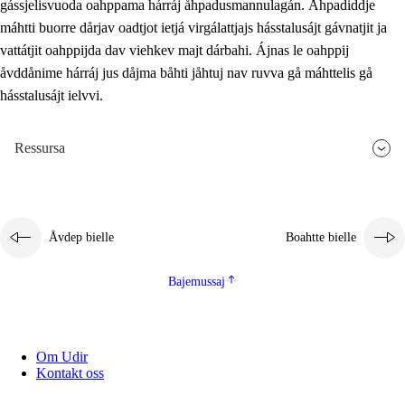
gássjelisvuoda oahppama hárráj åhpadusmannulagán. Åhpadiddje
máhtti buorre dårjav oadtjot ietjá virgálattjajs hásstalusájt gávnatjit ja
vattátjit oahppijda dav viehkev majt dárbahi. Ájnas le oahppij
åvddånime hárráj jus dåjma båhti jåhtuj nav ruvva gå máhttelis gå
hásstalusájt ielvvi.
Ressursa
Åvdep bielle
Boahtte bielle
Bajemussaj
Om Udir
Kontakt oss