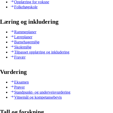
Opplæring for voksne
Folkehøgskole
Læring og inkludering
Rammeplaner
Læreplaner
Barnehagemiljø
Skolemiljø
Tilpasset opplæring og inkludering
Fravær
Vurdering
Eksamen
Prøver
Standpunkt- og underveisvurdering
Vitnemål og kompetansebevis
Tall og forskning