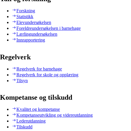
Forskning
Statistikk
Elevundersøkelsen
Foreldreundersøkelsen i barnehage
Lærlingundersøkelsen
Innrapportering
Regelverk
Regelverk for barnehage
Regelverk for skole og opplæring
Tilsyn
Kompetanse og tilskudd
Kvalitet og kompetanse
Kompetanseutvikling og videreutdanning
Lederutdanning
Tilskudd