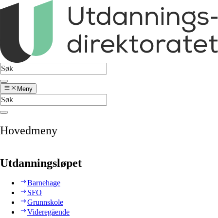
Meny
Hovedmeny
Utdanningsløpet
Barnehage
SFO
Grunnskole
Videregående