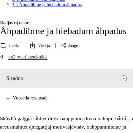
3.2 Åhpadibme ja hiebadum åhpadus
Badjásasj oasse
Åhpadibme ja hiebadum åhpadus
Giella
Viedtja
Juoge
vg2 overflateteknikk
Sisadno
Vuoseda ressursajt
Skåvllå galggá láhtjet dilev oahppamij divna oahppij hárráj ja
arvusmahttet ájnegattjaj motivasjåvnåv, oahppammielav ja