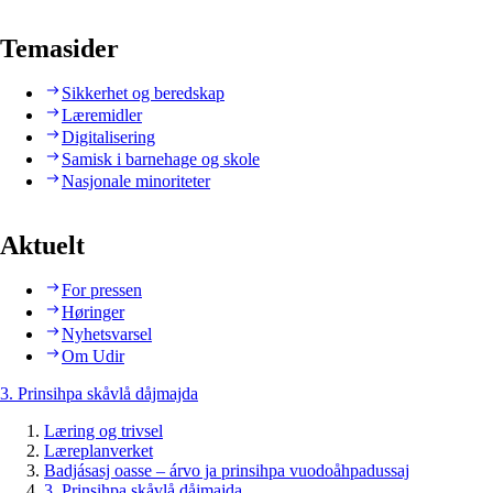
Temasider
Sikkerhet og beredskap
Læremidler
Digitalisering
Samisk i barnehage og skole
Nasjonale minoriteter
Aktuelt
For pressen
Høringer
Nyhetsvarsel
Om Udir
3. Prinsihpa skåvlå dåjmajda
Læring og trivsel
Læreplanverket
Badjásasj oasse – árvo ja prinsihpa vuodoåhpadussaj
3. Prinsihpa skåvlå dåjmajda