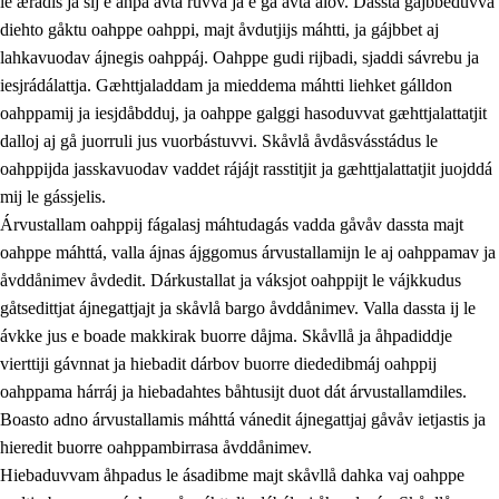
le ærádis ja sij e åhpa avta ruvva ja e ga avta ålov. Dassta gájbbeduvvá
diehto gåktu oahppe oahppi, majt åvdutjijs máhtti, ja gájbbet aj
lahkavuodav ájnegis oahppáj. Oahppe gudi rijbadi, sjaddi sávrebu ja
iesjrádálattja. Gæhttjaladdam ja mieddema máhtti liehket gálldon
oahppamij ja iesjdåbdduj, ja oahppe galggi hasoduvvat gæhttjalattatjit
dalloj aj gå juorruli jus vuorbástuvvi. Skåvlå åvdåsvásstádus le
oahppijda jasskavuodav vaddet rájájt rasstitjit ja gæhttjalattatjit juojddá
mij le gássjelis.
Árvustallam oahppij fágalasj máhtudagás vadda gåvåv dassta majt
oahppe máhttá, valla ájnas ájggomus árvustallamijn le aj oahppamav ja
åvddånimev åvdedit. Dárkustallat ja váksjot oahppijt le vájkkudus
gåtsedittjat ájnegattjajt ja skåvlå bargo åvddånimev. Valla dassta ij le
ávkke jus e boade makkirak buorre dåjma. Skåvllå ja åhpadiddje
vierttiji gávnnat ja hiebadit dárbov buorre diededibmáj oahppij
oahppama hárráj ja hiebadahtes båhtusijt duot dát árvustallamdiles.
Boasto adno árvustallamis máhttá vánedit ájnegattjaj gåvåv ietjastis ja
hieredit buorre oahppambirrasa åvddånimev.
Hiebaduvvam åhpadus le ásadibme majt skåvllå dahka vaj oahppe