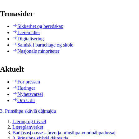
Temasider
Sikkerhet og beredskap
Læremidler
Digitalisering
Samisk i barnehage og skole
Nasjonale minoriteter
Aktuelt
For pressen
Høringer
Nyhetsvarsel
Om Udir
3. Prinsihpa skåvlå dåjmajda
Læring og trivsel
Læreplanverket
Badjásasj oasse – árvo ja prinsihpa vuodoåhpadussaj
3. Prinsihpa skåvlå dåjmajda