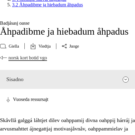
3.2 Åhpadibme ja hiebadum åhpadus
Badjásasj oasse
Åhpadibme ja hiebadum åhpadus
Giella
Viedtja
Juoge
norsk kort botid vgo
Sisadno
Vuoseda ressursajt
Skåvllå galggá láhtjet dilev oahppamij divna oahppij hárráj ja
arvusmahttet ájnegattjaj motivasjåvnåv, oahppammielav ja