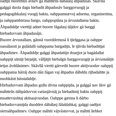
oadtju buoremus ávkev gå máhttelis dábálasj åhpadusás. Skåvllå
galggá duola dagu hiebadit åhpadusáv barggovuogij ja
pedagogihkalasj vuogij baktu, oahppamnævoj adnema, organiserima,
ja oahppambirrasa bargo, oahppoplána ja árvustallama baktu.
Åhpadiddje vierttiji adnet buorre fágalasj dájdov gå barggi
hiebaduvvam åhpadusájn.
Buorre árvustallam, gånnå vuorddemusá li tjielggasa ja oahppe
oassálassti ja guládalli oahppama bargadijn, le tjåvda hiebadittjat
åhpadimev. Åhpadiddje galggi åhpadattijn doarjjot ja bagádallat
oahppijt ulmijt biejatjit, válljitjit hiebalgis barggovuogijt ja árvustalátjit
ietjas åvddånimev. Skåvllå viertti gárvedit buorre aktijvuodav oahppij
oahppama hárráj duon dán fágan vaj åhpadus dåbddu rijbadahtte ja
nuohkásit hásstaliddje.
Hiebaduvvam åhpadus gullu divna oahppijda, ja galggá nav ålov gå
máhttelis dáhpáduvvat variasjåvnåj ja hiebadimij baktu oahppij
moattevuohtaj aktisasjvuodan. Oahppe gænna li dárbo
hiebaduvvamijda duodden dábálasj fálaldahkaj, galggi oadtjot
sierraåhpadimev. Oahppe máhtti vájvástuvvat, ja máhtti liehket