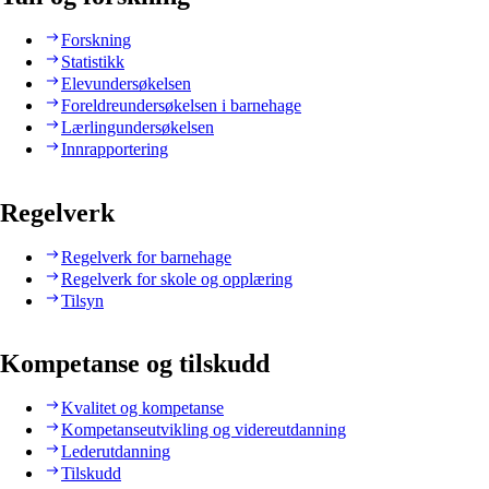
Forskning
Statistikk
Elevundersøkelsen
Foreldreundersøkelsen i barnehage
Lærlingundersøkelsen
Innrapportering
Regelverk
Regelverk for barnehage
Regelverk for skole og opplæring
Tilsyn
Kompetanse og tilskudd
Kvalitet og kompetanse
Kompetanseutvikling og videreutdanning
Lederutdanning
Tilskudd