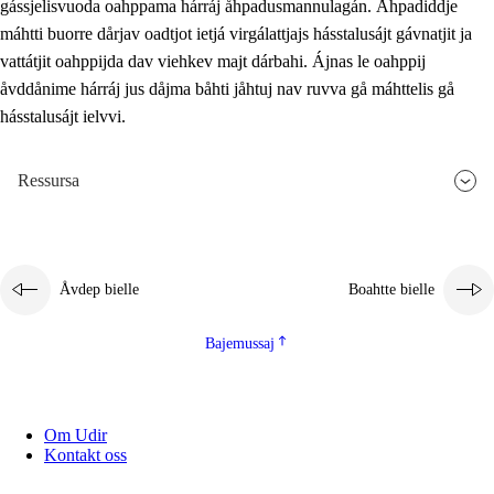
gássjelisvuoda oahppama hárráj åhpadusmannulagán. Åhpadiddje
máhtti buorre dårjav oadtjot ietjá virgálattjajs hásstalusájt gávnatjit ja
vattátjit oahppijda dav viehkev majt dárbahi. Ájnas le oahppij
åvddånime hárráj jus dåjma båhti jåhtuj nav ruvva gå máhttelis gå
hásstalusájt ielvvi.
Ressursa
Åvdep bielle
Boahtte bielle
Bajemussaj
Om Udir
Kontakt oss