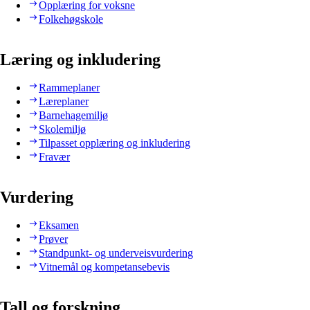
Opplæring for voksne
Folkehøgskole
Læring og inkludering
Rammeplaner
Læreplaner
Barnehagemiljø
Skolemiljø
Tilpasset opplæring og inkludering
Fravær
Vurdering
Eksamen
Prøver
Standpunkt- og underveisvurdering
Vitnemål og kompetansebevis
Tall og forskning