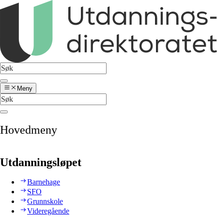
Meny
Hovedmeny
Utdanningsløpet
Barnehage
SFO
Grunnskole
Videregående