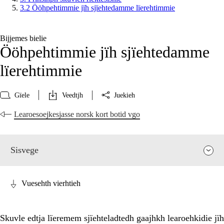
3.2 Ööhpehtimmie jïh sjïehtedamme lïerehtimmie
Bijjemes bielie
Ööhpehtimmie jïh sjïehtedamme
lïerehtimmie
Gïele
Veedtjh
Juekieh
Learoesoejkesjasse norsk kort botid vgo
Sisvege
Vuesehth vierhtieh
Skuvle edtja lïeremem sjïehteladtedh gaajhkh learoehkidie jïh