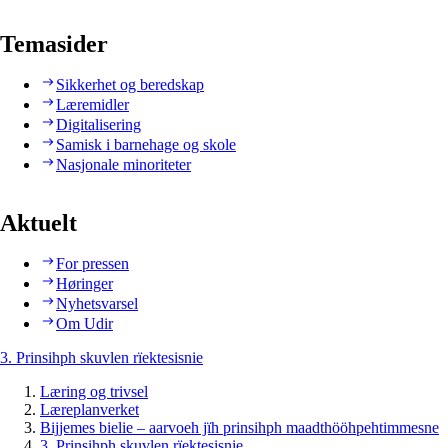
Temasider
Sikkerhet og beredskap
Læremidler
Digitalisering
Samisk i barnehage og skole
Nasjonale minoriteter
Aktuelt
For pressen
Høringer
Nyhetsvarsel
Om Udir
3. Prinsihph skuvlen rïektesisnie
Læring og trivsel
Læreplanverket
Bijjemes bielie – aarvoeh jïh prinsihph maadthööhpehtimmesne
3. Prinsihph skuvlen rïektesisnie