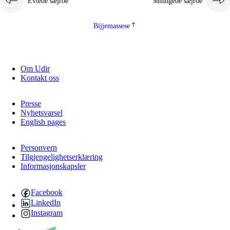
Evtebe sæjroe
Minngebe sæjroe
Bijjemassese
Om Udir
Kontakt oss
Presse
Nyhetsvarsel
English pages
Personvern
Tilgjengelighetserklæring
Informasjonskapsler
Facebook
LinkedIn
Instagram