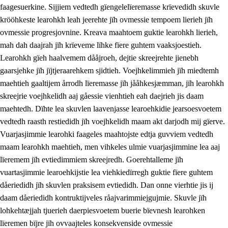
faagesuerkine. Sijjiem vedtedh gïengelelïeremasse krïevedidh skuvle
krööhkeste learohkh leah jeerehte jïh ovmessie tempoem lierieh jïh
ovmessie progresjovnine. Kreava maahtoem guktie learohkh lierieh,
mah dah daajrah jïh krïeveme lïhke fïere guhtem vaaksjoestieh.
Learohkh gïeh haalvemem dååjroeh, dejtie skreejrehte jienebh
gaarsjehke jïh jïjtjeraarehkem sjidtieh. Voejhkelimmieh jïh miedtemh
maehtieh gaaltijem årrodh lïeremasse jïh jååhkesjæmman, jïh learohkh
skreejrie voejhkelidh aaj gåessie vienhtieh eah daejrieh jis daam
maehtedh. Dïhte lea skuvlen laavenjasse learoehkidie jearsoesvoetem
vedtedh raasth restiedidh jïh voejhkelidh maam akt darjodh mij gïerve.
Vuarjasjimmie learohki faageles maahtojste edtja guvviem vedtedh
maam learohkh maehtieh, men vihkeles ulmie vuarjasjimmine lea aaj
lïeremem jïh evtiedimmiem skreejredh. Goerehtalleme jïh
vuartasjimmie learoehkijstie lea viehkiedïrregh guktie fïere guhtem
dåeriedidh jïh skuvlen praksisem evtiedidh. Dan onne vierhtie jis ij
daam dåeriedidh kontruktijveles råajvarimmiejgujmie. Skuvle jïh
lohkehtæjjah tjuerieh daerpiesvoetem buerie bïevnesh learohken
lïeremen bïjre jïh ovvaajteles konsekvenside ovmessie