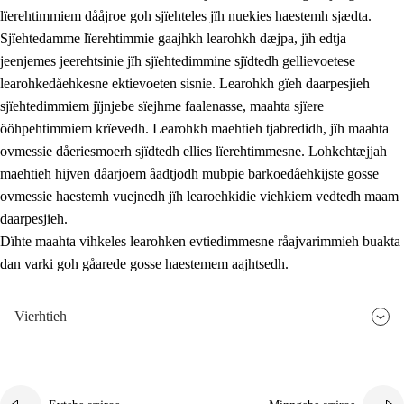
lïerehtimmiem dååjroe goh sjïehteles jïh nuekies haestemh sjædta.
Sjïehtedamme lïerehtimmie gaajhkh learohkh dæjpa, jïh edtja
jeenjemes jeerehtsinie jïh sjïehtedimmine sjïdtedh gellievoetese
learohkedåehkesne ektievoeten sisnie. Learohkh gïeh daarpesjieh
sjïehtedimmiem jïjnjebe sïejhme faalenasse, maahta sjïere
ööhpehtimmiem krïevedh. Learohkh maehtieh tjabredidh, jïh maahta
ovmessie dåeriesmoerh sjïdtedh ellies lïerehtimmesne. Lohkehtæjjah
maehtieh hijven dåarjoem åadtjodh mubpie barkoedåehkijste gosse
ovmessie haestemh vuejnedh jïh learoehkidie viehkiem vedtedh maam
daarpesjieh.
Dïhte maahta vihkeles learohken evtiedimmesne råajvarimmieh buakta
dan varki goh gåarede gosse haestemem aajhtsedh.
Vierhtieh