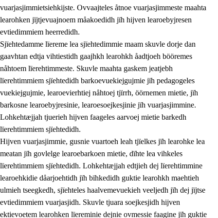
vuarjasjimmietsiehkijste. Ovvaajteles åtnoe vuarjasjimmeste maahta
learohken jïjtjevuajnoem måakoedidh jïh hijven learoebyjresen
evtiedimmiem heerredidh.
Sjïehtedamme lïereme lea sjïehtedimmie maam skuvle dorje dan
gaavhtan edtja vihtiestidh gaajhkh learohkh åadtjoeh bööremes
nåhtoem lïerehtimmeste. Skuvle maahta gaskem jeatjebh
lïerehtimmiem sjïehtedidh barkoevuekiejgujmie jïh pedagogeles
vuekiejgujmie, learoevierhtiej nåhtoej tjïrrh, öörnemen mietie, jïh
barkosne learoebyjresinie, learoesoejkesjinie jïh vuarjasjimmine.
Lohkehtæjjah tjuerieh hijven faageles aarvoej mietie barkedh
lïerehtimmiem sjïehtedidh.
Hijven vuarjasjimmie, gusnie vuartoeh leah tjïelkes jïh learohke lea
meatan jïh govlelge learoebarkoen mietie, dïhte lea vihkeles
lïerehtimmiem sjïehtedidh. Lohkehtæjjah edtjieh dej lïerehtimmine
learoehkidie dåarjoehtidh jïh bïhkedidh guktie learohkh maehtieh
ulmieh tseegkedh, sjïehteles haalvemevuekieh veeljedh jïh dej jïjtse
evtiedimmiem vuarjasjidh. Skuvle tjuara soejkesjidh hijven
ektievoetem learohken lïereminie dejnie ovmessie faagine jïh guktie