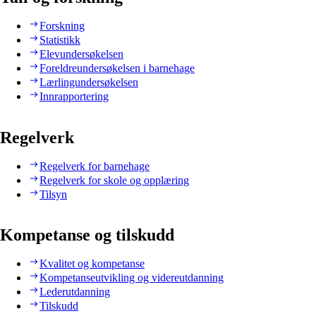
Forskning
Statistikk
Elevundersøkelsen
Foreldreundersøkelsen i barnehage
Lærlingundersøkelsen
Innrapportering
Regelverk
Regelverk for barnehage
Regelverk for skole og opplæring
Tilsyn
Kompetanse og tilskudd
Kvalitet og kompetanse
Kompetanseutvikling og videreutdanning
Lederutdanning
Tilskudd