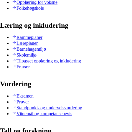
Opplæring for voksne
Folkehøgskole
Læring og inkludering
Rammeplaner
Læreplaner
Barnehagemiljø
Skolemiljø
Tilpasset opplæring og inkludering
Fravær
Vurdering
Eksamen
Prøver
Standpunkt- og underveisvurdering
Vitnemål og kompetansebevis
Tall og forskning