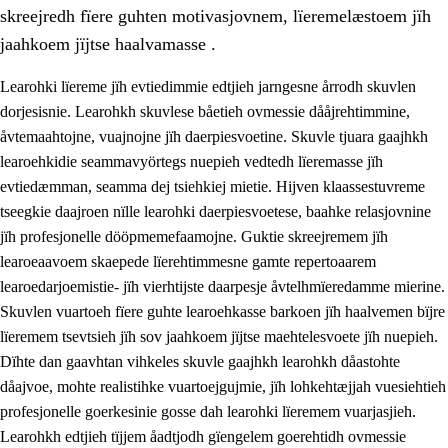
skreejredh fïere guhten motivasjovnem, lïeremelæstoem jïh
jaahkoem jïjtse haalvamasse .
Learohki lïereme jïh evtiedimmie edtjieh jarngesne årrodh skuvlen
dorjesisnie. Learohkh skuvlese båetieh ovmessie dååjrehtimmine,
åvtemaahtojne, vuajnojne jïh daerpiesvoetine. Skuvle tjuara gaajhkh
learoehkidie seammavyörtegs nuepieh vedtedh lïeremasse jïh
evtiedæmman, seamma dej tsiehkiej mietie. Hijven klaassestuvreme
tseegkie daajroen nïlle learohki daerpiesvoetese, baahke relasjovnine
jïh profesjonelle dööpmemefaamojne. Guktie skreejremem jïh
3.
Prinsihph skuvlen rïektesisnie
learoeaavoem skaepede lïerehtimmesne gamte repertoaarem
3.1
Feerhmeles lïeremebyjrese
learoedarjoemistie- jïh vierhtijste daarpesje åvtelhmïeredamme mierine.
Skuvlen vuartoeh fïere guhte learoehkasse barkoen jïh haalvemen bïjre
3.2
Ööhpehtimmie jïh sjïehtedamme lïerehtimmie
lïeremem tsevtsieh jïh sov jaahkoem jïjtse maehtelesvoete jïh nuepieh.
3.3
Gåetie jïh skuvle laavenjostoeh
Dïhte dan gaavhtan vihkeles skuvle gaajhkh learohkh dåastohte
dåajvoe, mohte realistihke vuartoejgujmie, jïh lohkehtæjjah vuesiehtieh
3.4
Lïerehtimmie learoesïeltesne jïh barkoejielemisnie
profesjonelle goerkesinie gosse dah learohki lïeremem vuarjasjieh.
3.5
Profesjonsektievoete jïh skuvleevtiedimmie
Learohkh edtjieh tïjjem åadtjodh gïengelem goerehtidh ovmessie