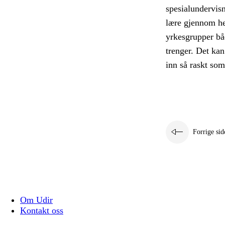
spesialundervis
lære gjennom he
yrkesgrupper båd
trenger. Det kan
inn så raskt so
Forrige sid
Om Udir
Kontakt oss