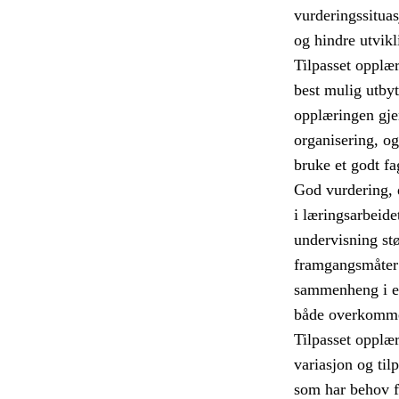
vurderingssitua
og hindre utvikl
Tilpasset opplæri
best mulig utbyt
opplæringen gje
organisering, o
bruke et godt fa
God vurdering, d
i læringsarbeide
undervisning stø
framgangsmåter 
sammenheng i el
både overkommel
Tilpasset opplær
variasjon og til
som har behov fo