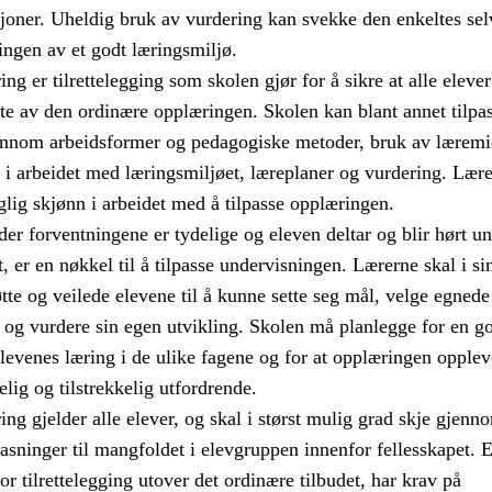
sjoner. Uheldig bruk av vurdering kan svekke den enkeltes sel
ingen av et godt læringsmiljø.
ng er tilrettelegging som skolen gjør for å sikre at alle elever
te av den ordinære opplæringen. Skolen kan blant annet tilpa
nnom arbeidsformer og pedagogiske metoder, bruk av læremid
g i arbeidet med læringsmiljøet, læreplaner og vurdering. Lær
glig skjønn i arbeidet med å tilpasse opplæringen.
er forventningene er tydelige og eleven deltar og blir hørt u
t, er en nøkkel til å tilpasse undervisningen. Lærerne skal i si
tte og veilede elevene til å kunne sette seg mål, velge egnede
og vurdere sin egen utvikling. Skolen må planlegge for en g
evenes læring i de ulike fagene og for at opplæringen opple
ig og tilstrekkelig utfordrende.
ing gjelder alle elever, og skal i størst mulig grad skje gjenn
pasninger til mangfoldet i elevgruppen innenfor fellesskapet. 
r tilrettelegging utover det ordinære tilbudet, har krav på