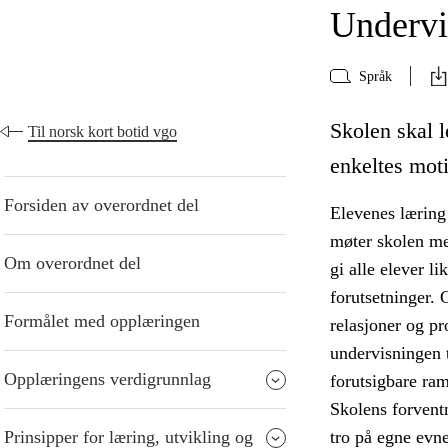
Undervi
Språk
Skolen skal l
Til norsk kort botid vgo
enkeltes moti
Forsiden av overordnet del
Elevenes læring 
møter skolen me
Om overordnet del
gi alle elever l
forutsetninger. 
Formålet med opplæringen
relasjoner og p
undervisningen t
Opplæringens verdigrunnlag
forutsigbare ra
Skolens forventn
Prinsipper for læring, utvikling og
tro på egne evne