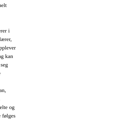
nelt
rer i
lærer,
opplever
ng kan
 seg
e
an,
.
elte og
e følges