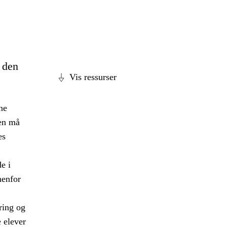
e den
Vis ressurser
ne
len må
es
e i
nenfor
ring og
 elever