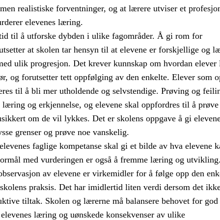
en realistiske forventninger, og at lærere utviser et profesjo
rderer elevenes læring.
tid til å utforske dybden i ulike fagområder. Å gi rom for
setter at skolen tar hensyn til at elevene er forskjellige og læ
med ulik progresjon. Det krever kunnskap om hvordan elever 
ør, og forutsetter tett oppfølging av den enkelte. Elever som 
res til å bli mer utholdende og selvstendige. Prøving og feili
l læring og erkjennelse, og elevene skal oppfordres til å prøve
usikkert om de vil lykkes. Det er skolens oppgave å gi eleven
rysse grenser og prøve noe vanskelig.
elevenes faglige kompetanse skal gi et bilde av hva elevene k
 formål med vurderingen er også å fremme læring og utvikling
observasjon av elevene er virkemidler for å følge opp den enk
 skolens praksis. Det har imidlertid liten verdi dersom det ikk
ktive tiltak. Skolen og lærerne må balansere behovet for god
elevenes læring og uønskede konsekvenser av ulike