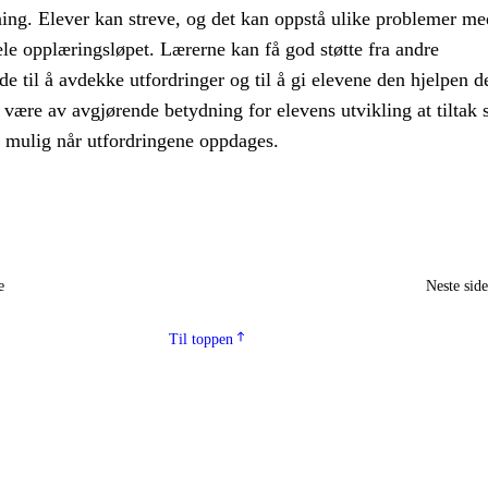
ning. Elever kan streve, og det kan oppstå ulike problemer me
le opplæringsløpet. Lærerne kan få god støtte fra andre
e til å avdekke utfordringer og til å gi elevene den hjelpen d
 være av avgjørende betydning for elevens utvikling at tiltak s
m mulig når utfordringene oppdages.
e
Neste sid
Til toppen