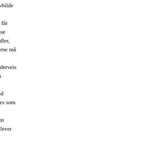
vbilde
 får
sse
ler,
erne må
nderveis
n
od
ves som
om
Elever