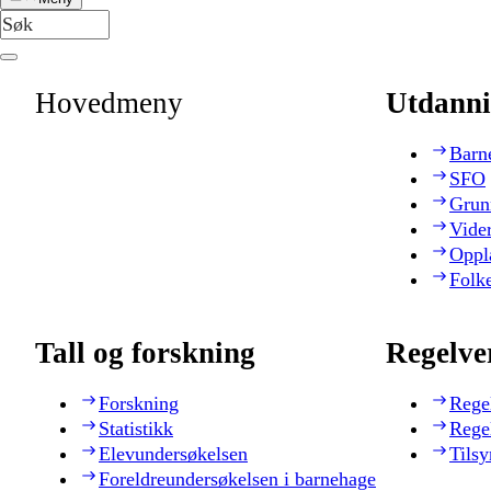
Hovedmeny
Utdanni
Barn
SFO
Grun
Vide
Oppl
Folk
Tall og forskning
Regelve
Forskning
Rege
Statistikk
Rege
Elevundersøkelsen
Tilsy
Foreldreundersøkelsen i barnehage