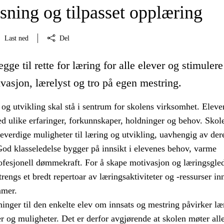
sning og tilpasset opplæring
Last ned
Del
egge til rette for læring for alle elever og stimuler
vasjon, lærelyst og tro på egen mestring.
og utvikling skal stå i sentrum for skolens virksomhet. Eleve
d ulike erfaringer, forkunnskaper, holdninger og behov. Sko
ikeverdige muligheter til læring og utvikling, uavhengig av der
God klasseledelse bygger på innsikt i elevenes behov, varme
rofesjonell dømmekraft. For å skape motivasjon og læringsgled
rengs et bredt repertoar av læringsaktiviteter og -ressurser in
mmer.
inger til den enkelte elev om innsats og mestring påvirker læ
r og muligheter. Det er derfor avgjørende at skolen møter alle