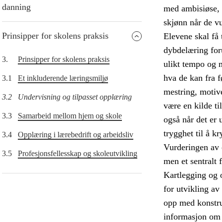
danning
med ambisiøse, m
skjønn når de vu
Prinsipper for skolens praksis
Elevene skal få 
dybdelæring forut
3.
Prinsipper for skolens praksis
ulikt tempo og 
hva de kan fra f
3.1
Et inkluderende læringsmiljø
mestring, motive
3.2
Undervisning og tilpasset opplæring
være en kilde ti
3.3
Samarbeid mellom hjem og skole
også når det er 
trygghet til å k
3.4
Opplæring i lærebedrift og arbeidsliv
Vurderingen av 
3.5
Profesjonsfellesskap og skoleutvikling
men et sentralt
Kartlegging og 
for utvikling av
opp med konstru
informasjon om 