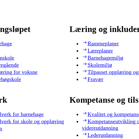
ngsløpet
Læring og inklude
ehage
Rammeplaner
Læreplaner
nskole
Barnehagemiljø
regående
Skolemiljø
æring for voksne
Tilpasset opplæring og
ehøgskole
Fravær
rk
Kompetanse og til
lverk for barnehage
Kvalitet og kompetans
lverk for skole og opplæring
Kompetanseutvikling 
videreutdanning
n
Lederutdanning