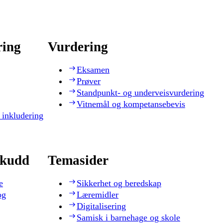
ring
Vurdering
Eksamen
Prøver
Standpunkt- og underveisvurdering
Vitnemål og kompetansebevis
 inkludering
skudd
Temasider
e
Sikkerhet og beredskap
og
Læremidler
Digitalisering
Samisk i barnehage og skole