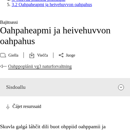
3.2 Oahpaheapmi ja heivehuvvon oahpahus
Bajitoassi
Oahpaheapmi ja heivehuvvon
oahpahus
Giella
Viečča
Juoge
Oahppoplánii vg3 naturforvaltning
Sisdoallu
Čájet resurssaid
Skuvla galgá láhčit dili buot ohppiid oahppamii ja