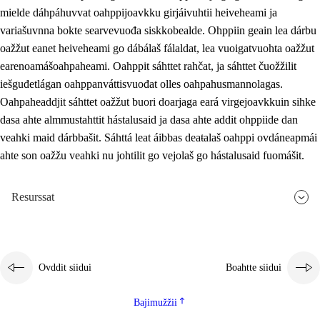
mielde dáhpáhuvvat oahppijoavkku girjáivuhtii heiveheami ja
variašuvnna bokte searvevuođa siskkobealde. Ohppiin geain lea dárbu
oažžut eanet heiveheami go dábálaš fálaldat, lea vuoigatvuohta oažžut
earenoamášoahpaheami. Oahppit sáhttet rahčat, ja sáhttet čuožžilit
iešguđetlágan oahppanváttisvuođat olles oahpahusmannolagas.
Oahpaheaddjit sáhttet oažžut buori doarjaga eará virgejoavkkuin sihke
dasa ahte almmustahttit hástalusaid ja dasa ahte addit ohppiide dan
veahki maid dárbbašit. Sáhttá leat áibbas deaŧalaš oahppi ovdáneapmái
ahte son oažžu veahki nu johtilit go vejolaš go hástalusaid fuomášit.
Resurssat
Ovddit siidui
Boahtte siidui
Bajimužžii