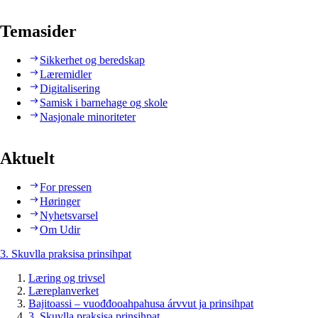
Temasider
Sikkerhet og beredskap
Læremidler
Digitalisering
Samisk i barnehage og skole
Nasjonale minoriteter
Aktuelt
For pressen
Høringer
Nyhetsvarsel
Om Udir
3. Skuvlla praksisa prinsihpat
Læring og trivsel
Læreplanverket
Bajitoassi – vuođđooahpahusa árvvut ja prinsihpat
3. Skuvlla praksisa prinsihpat