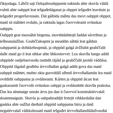
čikŋodaga. Láhčit saji čiekŋalisoahppamii eaktuda ahte skuvla váldá
vuhtii ahte oahppit leat iešguđetláganat ja ohppet iešguđet leavttuin ja
iešguđet progrešuvnnain. Dát gáibida máhtu das movt oahppit ohppet,
maid sii máhttet ovdalis, ja eaktuda lagas čuovvoleami ovttaskas
oahppis.
Oahppit geat muosáhit birgema, movttiidahttojit šaddat sávrribun ja
iešheanalažžan. Geahččaleapmi ja meaddin sáhttá leat gáldun
oahppamii ja dohkkeheapmái, ja ohppiid galgá ávžžuhit geahččalit
dalle maid go ii leat sihkar ahte lihkostuvvet. Lea skuvlla bargu addit
ohppiide oadjebasvuođa rasttidit rájáid ja geahččalit juoidá váddása.
Ohppiid fágalaš gealbbu árvvoštallan galgá addit gova das maid
oahppit máhttet, muhto okta guovddáš ulbmil árvvoštallamiin lea maid
ovddidit oahppama ja ovdáneami. Kárten ja ohppiid áican leat
gaskaoamit čuovvolit ovttaskas oahppi ja ovdánahttit skuvlla praksisa.
Das lea almmatge unnán árvu jus dan ii čuovvol konstruktiivvalaš
doaimmaiguin. Skuvla ja oahpaheaddjit fertejit vihkkedallat dan
gaskka ahte oažžut dieđuid ohppiid oahppama birra ja daid
negatiivvalaš váikkuhusaid maid iešguđet árvvoštallandilálašvuođat