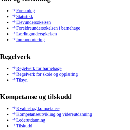
Forskning
Statistikk
Elevundersøkelsen
Foreldreundersøkelsen i barnehage
Lærlingundersøkelsen
Innrapportering
Regelverk
Regelverk for barnehage
Regelverk for skole og opplæring
Tilsyn
Kompetanse og tilskudd
Kvalitet og kompetanse
Kompetanseutvikling og videreutdanning
Lederutdanning
Tilskudd