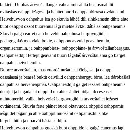
buktet . Unohas árvvoštallangeavaheapmi sáhttá heajosmahttit
ovttaskas oahppi iešgova ja hehttet buori oahppanbirrasa ovdáneami.
Heivehuvvon oahpahus lea go skuvla láhčá dili sihkkarastin dihte ahte
buot oahppit ožžot buoremus lági mielde ávkki dábálaš oahpaheamis.
Skuvla galgá earret eará heivehit oahpahusa bargovugiid ja
pedagogalaš metodaid bokte, oahpponeavvuid geavahemiin,
organiseremiin, ja oahppanbiras-, oahppoplána- ja árvvoštallanbarggus.
Oahpaheaddjit fertejit geavahit buori fágalaš árvvoštallama go barget
oahpahusheivehemiin.
Buorre árvvoštallan, mas vuordámušat leat čielgasat ja oahppi
oassálastá ja beassá buktit oaiviliid oahppanbarggu birra, lea dárbbašlaš
oahpahusa heiveheapmái. Oahpaheaddjit galget iežaset oahpaheamis
doarjut ja bagadallat ohppiid nu ahte sáhttet bidjat alcceseaset
mihttomeriid, válljet heivvolaš bargovugiid ja árvvoštallet iežaset
ovdáneami. Skuvla ferte plánet buori oktavuođa ohppiid oahppamis
iešguđet fágain ja ahte oahppit muosáhit oahpahusdili sihke
birgehahttin ja doarvái hástaleaddjin.
Heivehuvvon oahpahus guoská buot ohppiide ja galgá eanemus lági