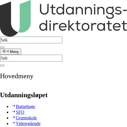
Meny
Hovedmeny
Utdanningsløpet
Barnehage
SFO
Grunnskole
Videregående