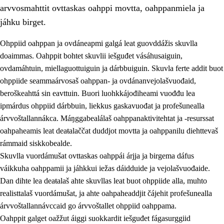
arvvosmahttit ovttaskas oahppi movtta, oahppanmiela ja
jáhku birget.
Ohppiid oahppan ja ovdáneapmi galgá leat guovddážis skuvlla
doaimmas. Oahppit bohtet skuvlii iešguđet vásáhusaiguin,
ovdamáhtuin, miellaguottuiguin ja dárbbuiguin. Skuvla ferte addit buot
ohppiide seammaárvosaš oahppan- ja ovdánanvejolašvuođaid,
beroškeahttá sin eavttuin. Buori luohkkájođiheami vuođđu lea
ipmárdus ohppiid dárbbuin, liekkus gaskavuođat ja profešunealla
árvvoštallannákca. Máŋggabealálaš oahppanaktivitehtat ja -resurssat
3.
Skuvlla praksisa prinsihpat
oahpaheamis leat deaŧalaččat duddjot movtta ja oahppanilu diehttevaš
3.1
Fátmmasteaddji oahppanbiras
rámmaid siskkobealde.
Skuvlla vuordámušat ovttaskas oahppái árjja ja birgema dáfus
3.2
Oahpaheapmi ja heivehuvvon oahpahus
váikkuha oahppamii ja jáhkkui iežas dáidduide ja vejolašvuođaide.
3.3
Ovttasbargu ruovttu ja skuvlla gaskka
Dan dihte lea deaŧalaš ahte skuvllas leat buot ohppiide alla, muhto
realisttalaš vuordámušat, ja ahte oahpaheaddjit čájehit profešunealla
3.4
Oahpahus oahppofitnodagas ja bargoeallimis
árvvoštallannávccaid go árvvoštallet ohppiid oahppama.
3.5
Profešuvdnasearvevuohta ja skuvlaovdáneapmi
Oahppit galget oažžut áiggi suokkardit iešguđet fágasurggiid