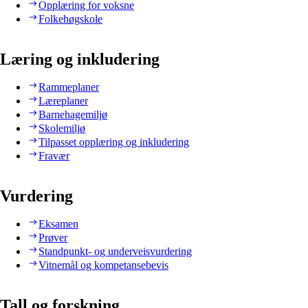
Opplæring for voksne
Folkehøgskole
Læring og inkludering
Rammeplaner
Læreplaner
Barnehagemiljø
Skolemiljø
Tilpasset opplæring og inkludering
Fravær
Vurdering
Eksamen
Prøver
Standpunkt- og underveisvurdering
Vitnemål og kompetansebevis
Tall og forskning