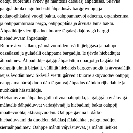
oadtju buoremus ávkev gå máhttelis dábálasj åhpadusás. Skåvllå
galggá duola dagu hiebadit åhpadusáv barggovuogij ja
pedagogihkalasj vuogij baktu, oahppamnævoj adnema, organiserima,
ja oahppambirrasa bargo, oahppoplána ja árvustallama baktu.
Åhpadiddje vierttiji adnet buorre fágalasj dájdov gå barggi
hiebaduvvam åhpadusájn.
Buorre árvustallam, gånnå vuorddemusá li tjielggasa ja oahppe
oassálassti ja guládalli oahppama bargadijn, le tjåvda hiebadittjat
åhpadimev. Åhpadiddje galggi åhpadattijn doarjjot ja bagádallat
oahppijt ulmijt biejatjit, válljitjit hiebalgis barggovuogijt ja árvustalátjit
ietjas åvddånimev. Skåvllå viertti gárvedit buorre aktijvuodav oahppij
oahppama hárráj duon dán fágan vaj åhpadus dåbddu rijbadahtte ja
nuohkásit hásstaliddje.
Hiebaduvvam åhpadus gullu divna oahppijda, ja galggá nav ålov gå
máhttelis dáhpáduvvat variasjåvnåj ja hiebadimij baktu oahppij
moattevuohtaj aktisasjvuodan. Oahppe gænna li dárbo
hiebaduvvamijda duodden dábálasj fálaldahkaj, galggi oadtjot
sierraåhpadimev. Oahppe máhtti vájvástuvvat, ja máhtti liehket