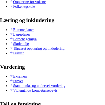
Opplæring for voksne
Folkehøgskole
Læring og inkludering
Rammeplaner
Læreplaner
Barnehagemiljø
Skolemiljø
Tilpasset opplæring og inkludering
Fravær
Vurdering
Eksamen
Prøver
Standpunkt- og underveisvurdering
Vitnemål og kompetansebevis
Tall og forskning