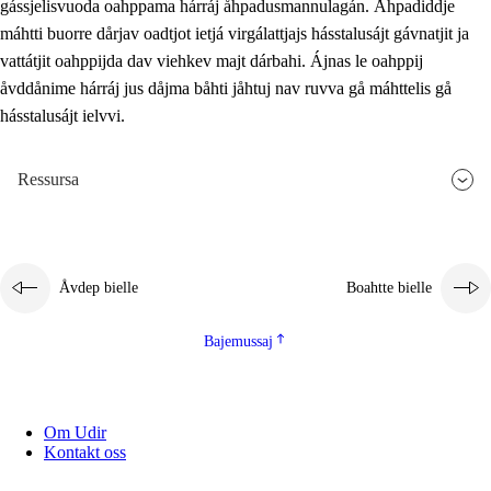
gássjelisvuoda oahppama hárráj åhpadusmannulagán. Åhpadiddje
máhtti buorre dårjav oadtjot ietjá virgálattjajs hásstalusájt gávnatjit ja
vattátjit oahppijda dav viehkev majt dárbahi. Ájnas le oahppij
åvddånime hárráj jus dåjma båhti jåhtuj nav ruvva gå máhttelis gå
hásstalusájt ielvvi.
Ressursa
Åvdep bielle
Boahtte bielle
Bajemussaj
Om Udir
Kontakt oss