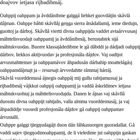
doajvov ietjasa rijbadibmáj.
Oahppij oahppam ja åvddånibme galggá liehket guovdátjin skåvlå
dåjman. Oahppe båhti skåvllåj geŋga sierra åtsådallamij, ieme diedujn,
guottoj ja dárboj. Skåvllå viertti divna oahppijda vaddet avtaárvvusasj
máhttelisvuodajt oahppamij ja åvddånibmáj, berustahtek sijá
máhtukvuodas. Buorre klassajådedibme le gå dåbddi ja dádjadi oahppij
dárbov, liekkos aktijvuodav ja profesjonála dájdov. Vaj oadtjot
arvusmahttemav ja oahppamávov åhpadusán dárbahip moattelágásj
3.
Prinsihpa skåvlå dåjmajda
oahppamdåjmajt ja – resursajt árvvedahtte rámmaj hárráj.
3.1
Sebrudahtte oahppambirás
Skåvlå vuorddemusá ájnegis oahppáj mij gullu rahtjamussaj ja
rijbadibmáj vájkkut oahppij oahppamij ja vaddá åskeldimev ietjasa
3.2
Åhpadibme ja hiebadum åhpadus
máhtukvuohtaj ja máhttelisvuodajda. Danen le ájnas vaj skåvllå
3.3
Aktisasjbarggo sijda ja skåvlå gaskan
duosstu divna oahppijt rahtjalis, valla almma vuorddemusáj, ja vaj
åhpadiddje vuosedi profesjonála dájdov gå oahppij oahppamav
3.4
Åhpadus åhpadusvidnudagán ja barggoiellemin
árvustalli.
3.5
Profesjåvnåaktisasjvuohta ja skåvllååvddånibme
Oahppe galggi tjiegŋudagájt duon dán fáhkasuorgen guoradallat. Gå
vaddi sajev tjiegŋodimoahppamij, de li vieledime jut oahppijn gaskan