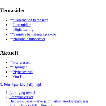
Temasider
Sikkerhet og beredskap
Læremidler
Digitalisering
Samisk i barnehage og skole
Nasjonale minoriteter
Aktuelt
For pressen
Høringer
Nyhetsvarsel
Om Udir
3. Prinsihpa skåvlå dåjmajda
Læring og trivsel
Læreplanverket
Badjásasj oasse – árvo ja prinsihpa vuodoåhpadussaj
3. Prinsihpa skåvlå dåjmajda