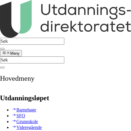
Meny
Hovedmeny
Utdanningsløpet
Barnehage
SFO
Grunnskole
Videregående