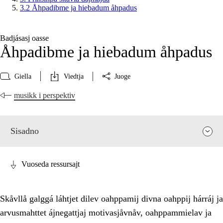
3.2 Åhpadibme ja hiebadum åhpadus
Badjásasj oasse
Åhpadibme ja hiebadum åhpadus
Giella
Viedtja
Juoge
musikk i perspektiv
Sisadno
Vuoseda ressursajt
Skåvllå galggá láhtjet dilev oahppamij divna oahppij hárráj ja
arvusmahttet ájnegattjaj motivasjåvnåv, oahppammielav ja