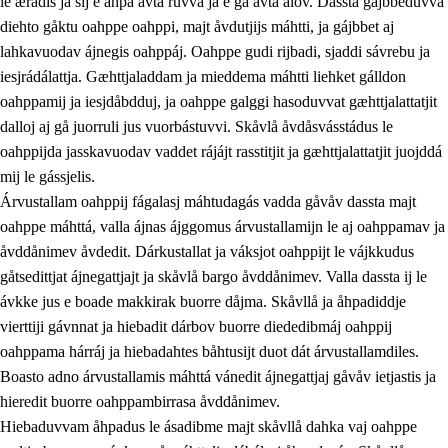
le ærádis ja sij e åhpa avta ruvva ja e ga avta ålov. Dassta gájbbeduvvá
diehto gåktu oahppe oahppi, majt åvdutjijs máhtti, ja gájbbet aj
lahkavuodav ájnegis oahppáj. Oahppe gudi rijbadi, sjaddi sávrebu ja
iesjrádálattja. Gæhttjaladdam ja mieddema máhtti liehket gálldon
oahppamij ja iesjdåbdduj, ja oahppe galggi hasoduvvat gæhttjalattatjit
dalloj aj gå juorruli jus vuorbástuvvi. Skåvlå åvdåsvásstádus le
oahppijda jasskavuodav vaddet rájájt rasstitjit ja gæhttjalattatjit juojddá
mij le gássjelis.
Árvustallam oahppij fágalasj máhtudagás vadda gåvåv dassta majt
oahppe máhttá, valla ájnas ájggomus árvustallamijn le aj oahppamav ja
åvddånimev åvdedit. Dárkustallat ja váksjot oahppijt le vájkkudus
gåtsedittjat ájnegattjajt ja skåvlå bargo åvddånimev. Valla dassta ij le
ávkke jus e boade makkirak buorre dåjma. Skåvllå ja åhpadiddje
vierttiji gávnnat ja hiebadit dárbov buorre diededibmáj oahppij
oahppama hárráj ja hiebadahtes båhtusijt duot dát árvustallamdiles.
Boasto adno árvustallamis máhttá vánedit ájnegattjaj gåvåv ietjastis ja
hieredit buorre oahppambirrasa åvddånimev.
Hiebaduvvam åhpadus le ásadibme majt skåvllå dahka vaj oahppe