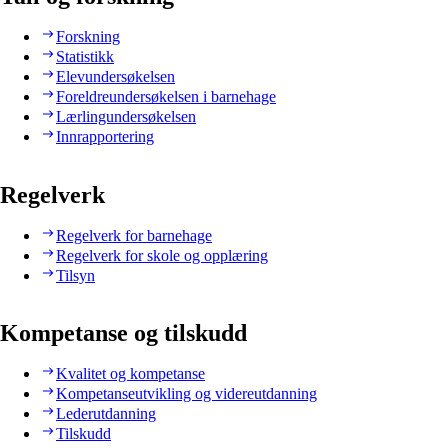
Forskning
Statistikk
Elevundersøkelsen
Foreldreundersøkelsen i barnehage
Lærlingundersøkelsen
Innrapportering
Regelverk
Regelverk for barnehage
Regelverk for skole og opplæring
Tilsyn
Kompetanse og tilskudd
Kvalitet og kompetanse
Kompetanseutvikling og videreutdanning
Lederutdanning
Tilskudd